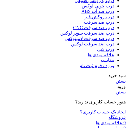
درب با روکش طبیعی
درب چوبی لوکس
درب ضد آب ABS
درب روکش فلز
درب ضد سرقت
درب ضد سرقت CNC
درب ضد سرقت سوپر لوکس
درب ضد سرقت لامینوکس
درب ضد سرقت لوکس
درب لابی
علاقه مندی ها
مقایسه
ورود / فرم ثبت نام
سبد خرید
بستن
ورود
بستن
هنوز حساب کاربری ندارید؟
ایجاد یک حساب کاربری؟
فروشگاه
0
علاقه مندی ها