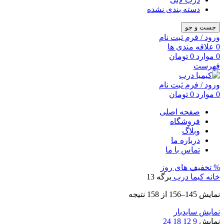
دسته بندی نشده
جست و جو
ورود / فرم ثبت نام
0
علاقه مندی ها
0
موارد
0
تومان
فهرست
ورود / فرم ثبت نام
0
موارد
0
تومان
صفحه اصلی
فروشگاه
وبلاگ
درباره ما
تماس با ما
% تخفیف های روز
خانه
کیما درب
برگه 13
Sorted
نمایش 145–156 از 158 نتیجه
by
latest
نمایش سایدبار
نمایش
9
12
18
24