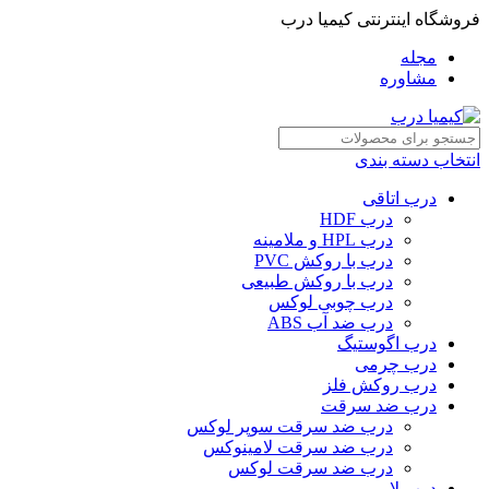
فروشگاه اینترنتی کیمیا درب
مجله
مشاوره
انتخاب دسته بندی
درب اتاقی
درب HDF
درب HPL و ملامینه
درب با روکش PVC
درب با روکش طبیعی
درب چوبی لوکس
درب ضد آب ABS
درب اگوستیگ
درب چرمی
درب روکش فلز
درب ضد سرقت
درب ضد سرقت سوپر لوکس
درب ضد سرقت لامینوکس
درب ضد سرقت لوکس
درب لابی