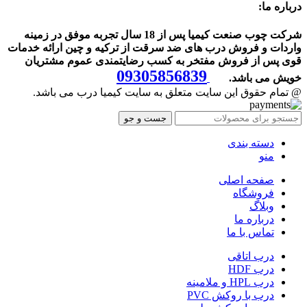
درباره ما:
شرکت چوب صنعت کیمیا پس از 18 سال تجربه موفق در زمینه
واردات و فروش درب های ضد سرقت از ترکیه و چین ارائه خدمات
قوی پس از فروش مفتخر به کسب رضایتمندی عموم مشتریان
09305856839
خویش می باشد.
@ تمام حقوق این سایت متعلق به سایت کیمیا درب می باشد.
جست و جو
دسته بندی
منو
صفحه اصلی
فروشگاه
وبلاگ
درباره ما
تماس با ما
درب اتاقی
درب HDF
درب HPL و ملامینه
درب با روکش PVC