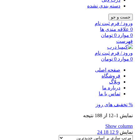
دسته بندی نشده
جست و جو
ورود / فرم ثبت نام
0
علاقه مندی ها
0
موارد
0
تومان
فهرست
ورود / فرم ثبت نام
0
موارد
0
تومان
صفحه اصلی
فروشگاه
وبلاگ
درباره ما
تماس با ما
% تخفیف های روز
Sorted
نمایش 1–12 از 188 نتیجه
by
latest
Show column
نمایش
9
12
18
24