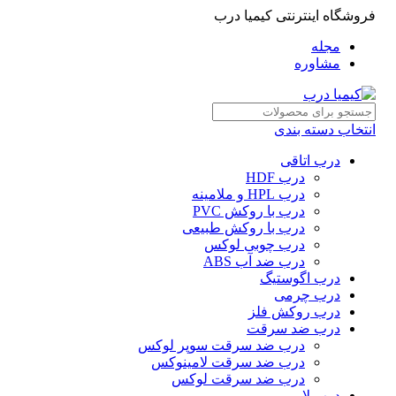
فروشگاه اینترنتی کیمیا درب
مجله
مشاوره
انتخاب دسته بندی
درب اتاقی
درب HDF
درب HPL و ملامینه
درب با روکش PVC
درب با روکش طبیعی
درب چوبی لوکس
درب ضد آب ABS
درب اگوستیگ
درب چرمی
درب روکش فلز
درب ضد سرقت
درب ضد سرقت سوپر لوکس
درب ضد سرقت لامینوکس
درب ضد سرقت لوکس
درب لابی