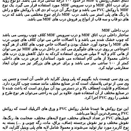
دمای اتصال روکش با MDF در حدود ۱۰۰ درجه سانتی گراد می باشد. دو نوع رویه
برای درب اتاق MDF و درب سرویس MDF مورد استفاده قرار می گیرد. یک نوع
MDF با روکش PVC می باشد و نوع دیگر آن درب ام دی اف با روکش ملچ و راش
با رنگ های پلی استر می باشد. درب MDF دارای تنوع مختلفی می باشد که درب
های دو قاب و سه قاب از انواع پر فروش درب های MDF می باشد.
درب داخلی MDF
ساختار داخلی درب اتاق MDF و درب سرویس MDF کلاف چوب روسی می باشد
که چوب خشک شده می باشد و با اتصالات خاص می توان کلاف های چوبی درب
های MDF را بوجود آورد. خشک بودن و اتصالات خاص چوب های کلاف از هر گونه
اعوجاجی بر روی درب های جلوگیری می کند. در داخل درب های MDF نیز می توان
از هانی کام و لایه ۳ میلی ضربدری استفاده کردکه به دلیل کاهش وزن درب های
داخلی معمولا از هانی کام استفاده می شود. استاندارد عرض درب های داخلی
کمتر از ۱۰۰ سانتی متر می باشد و برای عرض های بزرگتر نیز می توان ابعاد
سفارشی تولید کرد.
پی وی سی چیست باید بگوییم که پلی وینیل کلراید نام علمی آن است و جنس پی
وی سی از نوعی پلاستیک است که در صنایع مختلف مانند صنعت چوب کاربرد دارد.
استحکام و قابلیت انعطاف بالا و در دسترس بود آن مواردی است که باعث شده تا
در صنایع مختلف از آن استفاده شود. علاوه بر این به راحتی می‌توان هر نوع طرح و
نقشی را روی PVC اجرا کرد.
این نوع روكش ها عمدتا شامل روكش PVC و ورق های اكریلیك است كه روكش
PVC پرمصرف‌ترین آن‌ها می‌باشد.
فویل‌های PVC در تعداد لایه‌‌های مختلف، ‌تنوع لایه‌های مختلف، ‌ضخامت ها، ‌رنگ‌ها،
نقوش مختلف و نیز نقوش برجسته (صاف، براق، ‌مات، رگه چوبی و …) بسته به
نوع كاربرد مورد نیاز تولید می‌‌شوند و معمولا شامل لایه‌ های پلی وینیل كلراید، ‌لایه