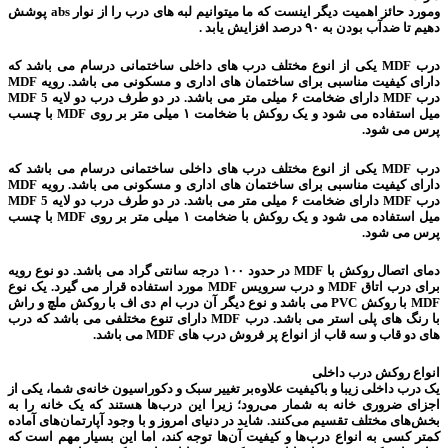
ومورد حائز اهمیت دیگر اینست که ما میتوانیم لبه های درب را از نوار abs پوشش
دهیم تا ضدآب بودن به ۹۰ درصد افزایش یابد .
درب MDF یکی از انوع مختلف درب های داخلی ساختمانی درسام می باشد که
دارای کیفیت مناسبی برای ساختمان های اداری و مسکونی می باشد. رویه MDF
درب MDF دارای ضخامت ۶ میلی متر می باشد. در دو طرف درب دو لایه MDF 5
میل استفاده می شود و یک روکش با ضخامت ۱ میلی متر بر روی MDF با چسب
پرس می شود.
درب MDF یکی از انوع مختلف درب های داخلی ساختمانی درسام می باشد که
دارای کیفیت مناسبی برای ساختمان های اداری و مسکونی می باشد. رویه MDF
درب MDF دارای ضخامت ۶ میلی متر می باشد. در دو طرف درب دو لایه MDF 5
میل استفاده می شود و یک روکش با ضخامت ۱ میلی متر بر روی MDF با چسب
پرس می شود.
دمای اتصال روکش با MDF در حدود ۱۰۰ درجه سانتی گراد می باشد. دو نوع رویه
برای درب اتاق MDF و درب سرویس MDF مورد استفاده قرار می گیرد. یک نوع
MDF با روکش PVC می باشد و نوع دیگر آن درب ام دی اف با روکش ملچ و راش
با رنگ های پلی استر می باشد. درب MDF دارای تنوع مختلفی می باشد که درب
های دو قاب و سه قاب از انواع پر فروش درب های MDF می باشد.
انواع روکش درب داخلی
یک درب داخلی زیبا و باکیفیت علاوه‌بر تغییر سبک و دکوراسیون خانه‌ی شما، یکی از
اجزای ضروری خانه به شمار می‌رود؛ زیرا این درب‌ها هستند که یک خانه را به
بخش‌های مختلف تقسیم می‌کنند. شاید در دنیای امروز و با وجود آپارتمان‌های آماده
کمتر کسی به انواع درب‌ها و کیفیت آن‌ها توجه کند، اما این بسیار مهم است که