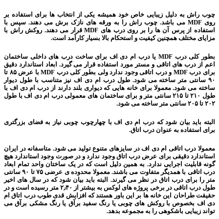
چوب راش به دلیل زیبایی خاص خود همیشه یکی از انتخاب ها برای استفاده بر
روی MDF می باشد. چوب راش را به ورقه های نازک برش می دهند. سپس با
استفاده از پرس آن ها را بر روی درب های MDF قرار می دهند. روکش راش با
مزایای مختلف همچنین کیفیت و استحکام بالا بسیار کارآمد است.
بطور کلی درب MDF یا درب ام دی اف برای ساخت درب های داخلی ساختمان
اعم از درب های اتاقی و مستر مورد استفاده قرار می گیرد. ابعاد استاندارد دقیق
برای درب MDF و درب اتاقی وجود ندارد ولی بطور کلی درب MDF با عرض ۸۵ تا
۹۰ سانتی متر ساخته می شود. طول درب ام دی اف نیز متناسب با طول دیوار
ساخته می شود. معمولا برای خانه هایی که دیواری بلند دارند از درب ام دی اف با
طول ۲۱۰ تا ۲۱۵ سانتی متر و برای ساختمان های معمولی درب ام دی اف با طول
۲۰۲ تا ۲۰۵ سانتی متر ساخته می شود.
البته باید بیان شود که درب ام دی اف با چهارچوب چوبی نیاز به فضای بزرگتری
برای استفاده به عنوان درب اتاق.
معمولا درب اتاقی ام دی اف در سایزهای متنوع تولید می شود. متاسفانه در ایران
استاندارد دقیقی برای عرض درب اتاق وجود ندارد و در صورت وجود استاندارد هیچ
گونه قابلیت اجرایی ندارد. به همین دلیل است که در یک ساختان واحد تمام ابعاد
درب اتاقی با همدیگر متفاوت می باشند. معمولا محدوده ی عرضی ۷۵ تا ۹۰ سانتی
متر را برای درب اتاق در نظر می گیرند. البته باید بیان شود که در سال های اخیر
طول درب اتاقی در برخی پروژه های لوکس به بیشتر از ۲٫۴۰ متر رسیده است و در
حقیقت طراحان این خانه ها بر این باور هستند که افزایش قدی طوب درب اتاق ام
دی اف بخصوص با روکش های چوبی یا رنگ سفید برآق یا رنگ مشکی برآق می
تواند زیبایی باشکوهی را به مجموعه بدهد.