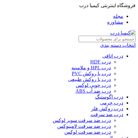
فروشگاه اینترنتی کیمیا درب
مجله
مشاوره
انتخاب دسته بندی
درب اتاقی
درب HDF
درب HPL و ملامینه
درب با روکش PVC
درب با روکش طبیعی
درب چوبی لوکس
درب ضد آب ABS
درب اگوستیگ
درب چرمی
درب روکش فلز
درب ضد سرقت
درب ضد سرقت سوپر لوکس
درب ضد سرقت لامینوکس
درب ضد سرقت لوکس
درب لابی