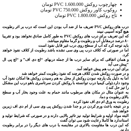
چهارچوب روکش PVC
1.600.000 تومان
روکوب کاور روکش PVC
750.000 تومان
تاج روکش PVC
1.800.000 تومان
درب های روکش PVC تعریف ما از ضد آب بودن این است که درب بر اثر رطوبت
هیچ گونه آسیبی نبیند
که این تعریف برای درب های روکش PVC به طور کامل صادق نخواهد بود و تقریبا
۸۰ درصد درمقابل آب و رطوبت و گرما مقاوم میباشد.
باید توجه کرد که آب از سطح روی درب غیر قابل نفوذ است
اما در صورتی که کلاف درب پی وی سی نشده باشد رطوبت از کلاف نفوذ خواهد
کرد.
و همان اتفاقی که برای سایر درب ها از جمله دربهای “اچ دی اف” و “اچ پی ال
“پیش می آید
برای این درب هم پیش خواهد آمد.
و در صورت روکش شدن کلاف هرچند که نفوذ رطوبت کمتر خواهد شد
اما به دلیل یک پارچه نبودن روکش از محل به هم رسیدن روکش ها امکان نفوذ آب
وجود دارد.(ولی کیمیا درب توانسته با روکش کردن سرتاسری باهو درب این مشکل
را تیز حل کند )
به عنوان مثال در مکان های مرطوب مانند حمام به علت وجود بخار آب و سطح
بالای رطوبت و دما،
رطوبت به ورق ام دی اف نفوذ کرده
و در نتیجه باعث ورم کردن در و جدا شدن روکش پی وی سی از ام دی اف زیرین
خواهد شد.
البته مواد اولیه و شرایط تولید نیز تاثیر بالایی دارند و در صورتی که شرایط تولید و
استاندارد ها کاملا رعایت شود می توان گفت
که این درب ها مقاومت بالاتری در مقایسه با درب های دیگر را در برابر رطوبت
دارند.