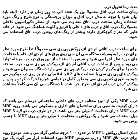
مدت زما تحویل درب
زمان ساخت درب اتاق معمولا بین یک هفته الی ده روز زمان نیاز دارد. البته باید
بیان شود با توجه به مدل درب اتاق و میزان برجستگی یا نوع طرح و رنگ مورد
استفاده زمان ساخت درب اتاق متفاوت می شود. از منظر دکوراسیون داخلی
معمولا رنگ درب اتاق و درب های داخلی با قرنیز و کابیت هماهنگ می شود. در خانه
هایی که متراژ کوچکتری دارند بیشتر از رنگ های روشن درب اتاق استفاده می
شود.
برای ساخت درب اتاقی ام دی اف روکش پی وی سی معمولاً ابتدا طرح مورد نظر
برای درب را به وسیله دستگاه سی ان سی روی ورق های ام دی اف خام با ضخامت
های مورد نظر اجرا می شود و سپس با استفاده از این ورق درب به مرحله تولید
می رود و پس از ساخت درب اتاقی ام دی اف روکش پی وی سی ، درب ساخته
شده را برای وکیوم کردن درب روکش پی وی سی وارد دستگاه ممبران می شود و
روکش های پی وی سی با ضخامت های 0.2 یا 0.4 میلی متر بر روی درب وکیوم می
شود به طوری که پی وی سی به طور کامل در تمامی شیارها حرکت کرده و پس از
روکش کردن درب ام دی اف طرح اجرا شده با دستگاه سی ان سی کاملاً مشاهده
می شود.
درب MDF یکی از انوع مختلف درب های داخلی ساختمانی درسام می باشد که
دارای کیفیت مناسبی برای ساختمان های اداری و مسکونی می باشد. رویه MDF
درب MDF دارای ضخامت ۶ میلی متر می باشد. در دو طرف درب دو لایه MDF 5
میل استفاده می شود و یک روکش با ضخامت ۱ میلی متر بر روی MDF با چسب
پرس می شود.
دمای اتصال روکش با MDF در حدود ۱۰۰ درجه سانتی گراد می باشد. دو نوع رویه
برای درب اتاق MDF و درب سرویس MDF مورد استفاده قرار می گیرد. یک نوع