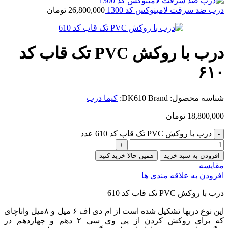
درب ضد سرقت لامینوکس کد 1300
26,800,000
تومان
درب با روکش PVC تک قاب کد
۶۱۰
شناسه محصول:
Brand:
DK610
کیما درب
18,800,000
تومان
درب با روکش PVC تک قاب کد 610 عدد
افزودن به سبد خرید
همین حالا خرید کنید
مقایسه
افزودن به علاقه مندی ها
درب با روکش PVC تک قاب کد 610
این نوع دربها تشکیل شده است از ام دی اف ۶ میل و ۸میل واناچای
که برای روکش کردن از پی وی سی ۲ دهم و چهاردهم در