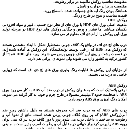
مقاومت مناسب روکش ملامینه در برابر رطوبت.
مقاومت در برابر حرارت و تابش.
هماهنگ بودن رنگ لبه های چسبانده شده با سطح رویه.
قیمت مناسب و تنوع در طرح و رنگ.
روکش HDF
ماهیت اصلی ورق های HDF با ورق های از نظر نوع چسب ، فیبر و مواد افزودنی
یکسان میباشد اما فشار و پرس و چگالی روکش های نوع HDF در مرحله تولید
ورق،این روکش را از ام دی اف مقاوم تر می سازد.
درب های اچ دی اف در واقع یک کلاف چوبی مستطیل شکل با ابعاد مشخص هستند
که روکش های HDF که از قبل توسط تولیدکنندگان این روکش ها آماده شده اند،
در قسمت پشت و روی این کلاف چوبی پرس می شوند. رویه های HDF عمدتاً از
کشور ترکیه به کشور وارد می شوند ولی نمونه ی ایرانی هم دارد.
از مزایای این روکش ها قابلیت رنگ پذیری ورق های اچ دی اف است که زیبایی
خاصی به درب می بخشد.
روکش ABS
نوعی پلاستیک است که به عنوان روکش در درب ضد آب ABS به کار می رود. ورق
ABS با ضخامت حدود ۳ میلیمتر معمولا در طرح چرم و چوب به کار گرفته می شوند.
امکان رنگ آمیزی ورق ABS وجود دارد.
درب های ABS که به درب ضد آب معروف هستند به دلیل داشتن رویه ضد
آبی(روکش ABS) که بر روی کلاف چوبی پرس شده است، مانع از نفوذ آب و
رطوبت به ساختمان داخلی درب می شود. دور تا دور کلاف درب نیز که نمی توان
رویه ABS را پرس کرد و از جهاتی در مقابل آب و رطوبت آسیب پذیر است با مایعی
به نام رزین پوشانده می شود تا درب از هر نظر عایق رطوبتی باشد.