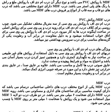
MDF با روکش PVC می باشد و نوع دیگر آن درب ام دی اف با روکش ملچ و راش
با رنگ های پلی استر می باشد. درب MDF دارای تنوع مختلفی می باشد که درب
های دو قاب و سه قاب از انواع پر فروش درب های MDF می باشد.
درب MDF روکش PVC
درب ام دی اف با روکش پی وی سی از سه متریال مختلف تشکیل می شود. چوب
روسی برای کلاف درب، ام دی اف برای رویه درب و پی وی سی برای روکش اصلی
در ساخت اینگونه درب ها به کار میرود. درب ام دی اف با روکش پی وی سی برای
اتاق خواب استفاده میشود و به دلیل مقاومت در برابر آب و رطوبت یکی از
گزینه‌های مناسب برای درب سرویس بهداشتی نیز میباشد.
ویژگی های درب ام دی اف با روکش پی وی سی
دربهای ام دی اف با روکش پی وی سی به دلیل استفاده از روکش های غیر طبیعی
در ساخت نیاز به نگهداری کمتری دارد و همچنین تمیز کردن درب بسیار آسان می
باشد و احتیاج به مواد و شرایط پیچیده و سخت ندارد.
عایق صوتی درب ها کامل و مناسب می باشد. علاوه بر عایق صدا ، در عایق بندی
حرارتی نیز نقش دارد و این مورد در صرفه جویی انرژی کمک میکند.
در برابر آب و رطوبت بسیار مقاوم است .
درب MDF
درب MDF یکی از انوع مختلف درب های داخلی ساختمانی درسام می باشد که
دارای کیفیت مناسبی برای ساختمان های اداری و مسکونی می باشد. رویه MDF
درب MDF دارای ضخامت ۶ میلی متر می باشد. در دو طرف درب دو لایه MDF 5
میل استفاده می شود و یک روکش با ضخامت ۱ میلی متر بر روی MDF با چسب
پرس می شود.