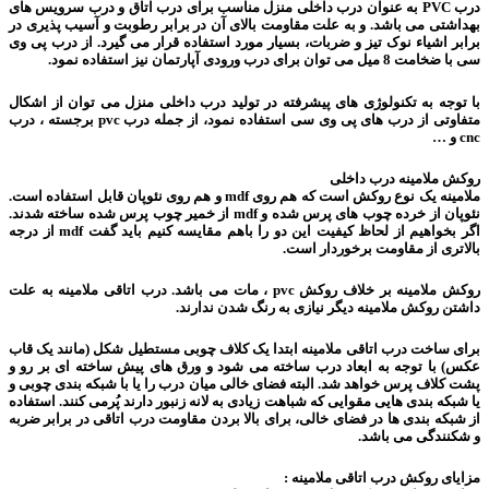
درب PVC به عنوان درب داخلی منزل مناسب برای درب اتاق و درب سرویس های
بهداشتی می باشد. و به علت مقاومت بالای آن در برابر رطوبت و آسیب پذیری در
برابر اشیاء نوک تیز و ضربات، بسیار مورد استفاده قرار می گیرد. از درب پی وی
سی با ضخامت 8 میل می توان برای درب ورودی آپارتمان نیز استفاده نمود.
با توجه به تکنولوژی های پیشرفته در تولید درب داخلی منزل می توان از اشکال
متفاوتی از درب های پی وی سی استفاده نمود، از جمله درب pvc برجسته ، درب
cnc و …
روکش ملامینه درب داخلی
ملامینه یک نوع روکش است که هم روی mdf و هم روی نئوپان قابل استفاده است.
نئوپان از خرده چوب های پرس شده و mdf از خمیر چوب پرس شده ساخته شدند.
اگر بخواهیم از لحاظ کیفیت این دو را باهم مقایسه کنیم باید گفت mdf از درجه
بالاتری از مقاومت برخوردار است.
روکش ملامینه بر خلاف روکش pvc ، مات می باشد. درب اتاقی ملامینه به علت
داشتن روکش ملامینه دیگر نیازی به رنگ شدن ندارند.
برای ساخت درب اتاقی ملامینه ابتدا یک کلاف چوبی مستطیل شکل (مانند یک قاب
عکس) با توجه به ابعاد درب ساخته می شود و ورق های پیش ساخته ای بر رو و
پشت کلاف پرس خواهد شد. البته فضای خالی میان درب را یا با شبکه بندی چوبی و
یا شبکه بندی هایی مقوایی که شباهت زیادی به لانه زنبور دارند پُرمی کنند. استفاده
از شبکه بندی ها در فضای خالی، برای بالا بردن مقاومت درب اتاقی در برابر ضربه
و شکنندگی می باشد.
مزایای روکش درب اتاقی ملامینه :