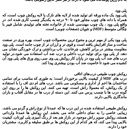
پلی وود
پلی وود یک ماده ورقه ای تولید شده از لایه های نازک یا لایه روکش چوب است، که
همراه با دانه های چوب مجاور خود تا ۹۰ درجه به یکدیگر چسب کاری شده اند. در
واقع پلی وود ، یک چوب مهندسی شده از خانواده تخته های تولیدی شامل فیبر با
چگالی متوسط (MDF) و نئوپان (صفحات چوبی) است.
پلی وود یکی از مهم ترین و متنوع ترین محصولات چوب است. بهره وری در صنعت
ساخت و ساز افزایش یافته است و قوی تر و ارزان تر از چوب جامد است. پلی وود
مقاومت بیشتر در برابر کاهش، چرخاندن، تاب برداشتن و ترک خوردگی نشان می
دهد. از پلی وود برای تولید درب داخلی و درب ضد آب استفاده می شود.در تولید
درب های ضد آب پلی وود در پایان کار روکش پی وی سی روی ورق های پلی وود آن
کشیده می شود تا خاصیت ضد آب بودن بیشتری پیدا کند.
روکش چوب طبیعی درب‌های اتاقی
درب های MDF از کیفیت بالایی برخوردار است؛ به طوری که مناسب برای تمامی
ساختمان ها اعم از اداری و مسکونی می باشد. درب های ام دی اف را با استفاده
از یک روکش، که معمولا راش است، تهیه می کنند. این روکش ها را بر روی این
گونه درب ها با چسب پرس می کنند. این دسته از درب ها در مقابل آفتاب و باران
ماندگاری بالایی دارند.
روکش طبیعی استفاده شده در این درب ها که عمدتا از نوع راش و گردو می باشد،
زیبایی خاصی را به نمای داخلی خانه می بخشد. این روکش ها عمدتا وارداتی
هستند. روکش سوپر راش موجود در بازار هم بعد از رنگ آمیزی پلی اورتان، کیفیت
بالایی پیدا می کند، که هر کدام از این روکش ها بر طبق سلیقه و کاربرد، مشتریان
خود را دارند.