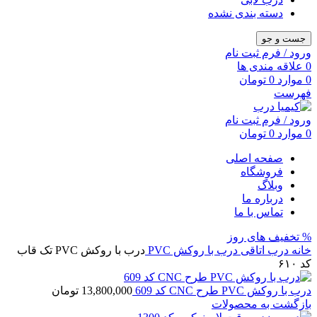
دسته بندی نشده
جست و جو
ورود / فرم ثبت نام
0
علاقه مندی ها
0
موارد
0
تومان
فهرست
ورود / فرم ثبت نام
0
موارد
0
تومان
صفحه اصلی
فروشگاه
وبلاگ
درباره ما
تماس با ما
% تخفیف های روز
خانه
درب اتاقی
درب با روکش PVC
درب با روکش PVC تک قاب
کد ۶۱۰
درب با روکش PVC طرح CNC کد 609
13,800,000
تومان
بازگشت به محصولات