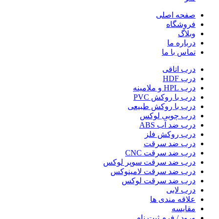
صفحه اصلی
فروشگاه
وبلاگ
درباره ما
تماس با ما
درب اتاقی
درب HDF
درب HPL و ملامینه
درب با روکش PVC
درب با روکش طبیعی
درب چوبی لوکس
درب ضد آب ABS
درب روکش فلز
درب ضد سرقت
درب ضد سرقت CNC
درب ضد سرقت سوپر لوکس
درب ضد سرقت لامینوکس
درب ضد سرقت لوکس
درب لابی
علاقه مندی ها
مقایسه
ورود / فرم ثبت نام