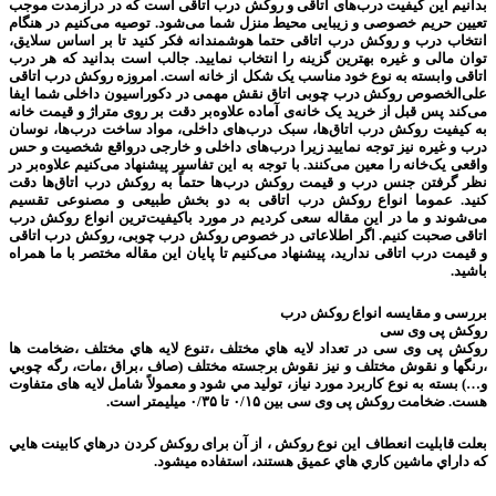
بدانیم این کیفیت درب‌های اتاقی و روکش درب اتاقی است که در درازمدت موجب
تعیین حریم خصوصی و زیبایی محیط منزل شما می‌شود. توصیه می‌کنیم در هنگام
انتخاب درب و روکش درب اتاقی حتما هوشمندانه فکر کنید تا بر اساس سلایق،
توان مالی و غیره بهترین گزینه را انتخاب نمایید. جالب است بدانید که هر درب
اتاقی وابسته به نوع خود مناسب یک شکل از خانه است. امروزه روکش درب اتاقی
علی‌الخصوص روکش درب چوبی اتاق نقش مهمی در دکوراسیون داخلی شما ایفا
می‌کند پس قبل از خرید یک خانه‌ی آماده علاوه‌بر دقت بر روی متراژ و قیمت خانه
به کیفیت روکش درب اتاق‌ها، سبک درب‌های داخلی، مواد ساخت درب‌ها، نوسان
درب و غیره نیز توجه نمایید زیرا درب‌های داخلی و خارجی درواقع شخصیت و حس
واقعی یک‌خانه را معین می‌کنند. با توجه به این تفاسیر پیشنهاد می‌کنیم علاوه‌بر در
نظر گرفتن جنس درب و قیمت روکش درب‌ها حتماً به روکش درب اتاق‌ها دقت
کنید. عموما انواع روکش درب اتاقی به دو بخش طبیعی و مصنوعی تقسیم
می‌شوند و ما در این مقاله سعی کردیم در مورد باکیفیت‌ترین انواع روکش درب
اتاقی صحبت کنیم. اگر اطلاعاتی در خصوص روکش درب چوبی، روکش درب اتاقی
و قیمت درب اتاقی ندارید، پیشنهاد می‌کنیم تا پایان این مقاله مختصر با ما همراه
باشید.
بررسی و مقایسه انواع روکش درب
روکش پی وی سی
روکش پی وی سی در تعداد لايه هاي مختلف ،تنوع لايه هاي مختلف ،ضخامت ها
،رنگها و نقوش مختلف و نيز نقوش برجسته مختلف (صاف ،براق ،مات، رگه چوبي
و…) بسته به نوع كاربرد مورد نياز، توليد مي شود و معمولاً شامل لايه های متفاوت
هست. ضخامت روکش پی وی سی بين ۰/۱۵ تا ۰/۳۵ ميليمتر است.
بعلت قابليت انعطاف اين نوع روكش ، از آن برای روكش كردن درهاي كابينت هايي
كه داراي ماشين كاري هاي عميق هستند، استفاده میشود.