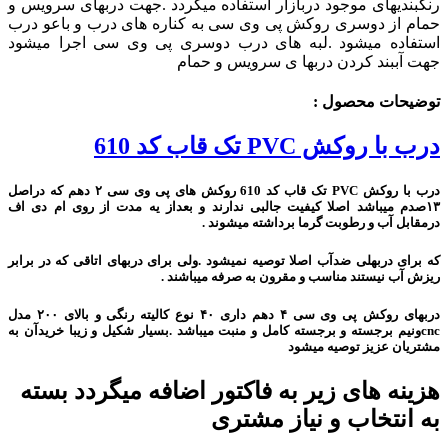
رنگبندیهای موجود دربازار استفاده میگردد .جهت دربهای سرویس و
حمام از دوسری روکش پی وی سی به کناره های درب و باعو درب
استفاده میشود .لبه های درب دوسری پی وی سی اجرا میشود
جهت آببند کردن دربها ی سرویس و حمام
توضیحات محصول :
درب با روکش PVC تک قاب کد 610
درب با روکش PVC تک قاب کد 610 روکش های پی وی سی ۲ دهم که دراصل
۱۳صدم میباشد اصلا کیفیت جالبی ندارند و بعداز یه مدت از روی ام دی اف
درمقابل آب و رطوبت گرما برداشته میشوند .
که برای دربهلی ضدآب اصلا توصیه نمیشود ‌.ولی برای دربهای اتاقی که در برابر
ریزش آب نیستند مناسب و مقرون به صرفه میباشند .
دربهای روکش پی وی سی ۴ دهم داری ۴۰ نوع کالیته رنگی و بالای ۲۰۰ مدل
cncونیم برجسته و برجسته کامل و منبت میباشد .بسیار شکیل و زیبا خریدآن به
مشتریان عزیز توصیه میشود
هزینه های زیر به فاکتور اضافه میگردد بسته
به انتخاب و نیاز مشتری