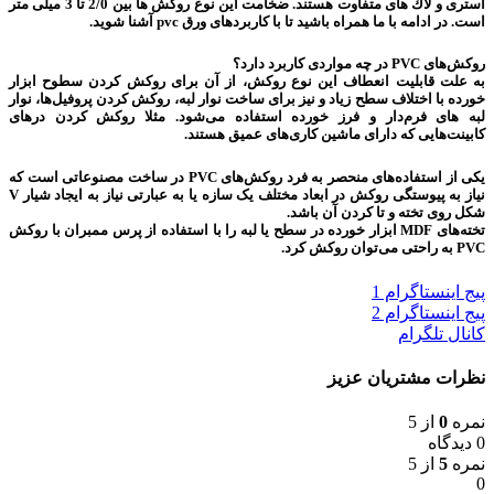
آستری و لاك های متفاوت هستند. ضخامت این نوع روكش ها بین 2/0 تا 3 میلی‌ متر
است. در ادامه با ما همراه باشید تا با کاربردهای ورق pvc آشنا شوید.
روكش‌های PVC در چه مواردی کاربرد دارد؟
به علت قابلیت انعطاف‌ این نوع روكش، از آن برای روكش كردن سطوح ابزار
خورده با اختلاف سطح زیاد و نیز برای ساخت نوار لبه، ‌روكش كردن پروفیل‌ها،‌ نوار
لبه ‌های فرم‌دار و فرز خورده استفاده می‌شود. مثلا روكش كردن درهای
كابینت‌هایی كه دارای ماشین كاری‌های عمیق هستند.
یكی از استفاده‌های منحصر به فرد روكش‌های PVC در ساخت مصنوعاتی است كه
نیاز به پیوستگی روكش در ابعاد مختلف یک سازه یا به عبارتی نیاز به ایجاد شیار V
شكل روی تخته و تا كردن آن باشد.
تخته‌های MDF ابزار خورده در سطح یا لبه را با استفاده از پرس ممبران با روكش‌
PVC به راحتی می‌‌توان روكش كرد.
پیج اینستاگرام 1
پیج اینستاگرام 2
کانال تلگرام
نظرات مشتریان عزیز
نمره
0
از 5
0 دیدگاه
نمره
5
از 5
0