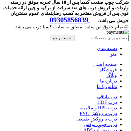
شرکت چوب صنعت کیمیا پس از 18 سال تجربه موفق در زمینه
واردات و فروش درب های ضد سرقت از ترکیه و چین ارائه خدمات
قوی پس از فروش مفتخر به کسب رضایتمندی عموم مشتریان
09305856839
خویش می باشد.
@ تمام حقوق این سایت متعلق به سایت کیمیا درب می باشد.
جست و جو
دسته بندی
منو
صفحه اصلی
فروشگاه
وبلاگ
درباره ما
تماس با ما
درب اتاقی
درب HDF
درب HPL و ملامینه
درب با روکش PVC
درب با روکش طبیعی
درب چوبی لوکس
درب ضد آب ABS