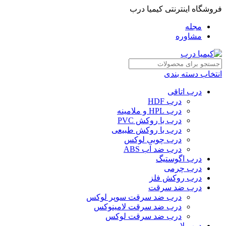
فروشگاه اینترنتی کیمیا درب
مجله
مشاوره
انتخاب دسته بندی
درب اتاقی
درب HDF
درب HPL و ملامینه
درب با روکش PVC
درب با روکش طبیعی
درب چوبی لوکس
درب ضد آب ABS
درب اگوستیگ
درب چرمی
درب روکش فلز
درب ضد سرقت
درب ضد سرقت سوپر لوکس
درب ضد سرقت لامینوکس
درب ضد سرقت لوکس
درب لابی