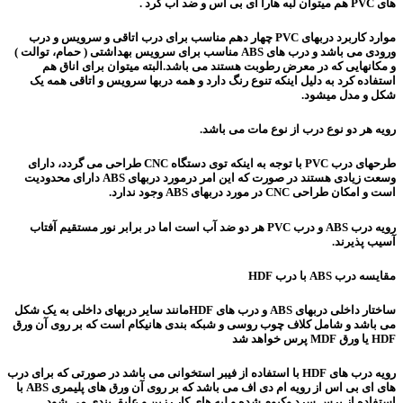
های PVC هم میتوان لبه هارا ای بی اس و ضد آب کرد .
موارد کاربرد دربهای PVC چهار دهم مناسب برای درب اتاقی و سرویس و درب
ورودی می باشد و درب های ABS مناسب برای سرویس بهداشتی ( حمام، توالت )
و مکانهایی که در معرض رطوبت هستند می باشد.البته میتوان برای اناق هم
استفاده کرد به دلیل اینکه تنوع رنگ دارد و همه دربها سرویس و اتاقی همه یک
شکل و مدل میشود.
رویه هر دو نوع درب از نوع مات می باشد.
طرحهای درب PVC با توجه به اینکه توی دستگاه CNC طراحی می گردد، دارای
وسعت زیادی هستند در صورت که این امر درمورد دربهای ABS دارای محدودیت
است و امکان طراحی CNC در مورد دربهای ABS وجود ندارد.
رویه درب ABS و درب PVC هر دو ضد آب است اما در برابر نور مستقیم آفتاب
آسیب پذیرند.
مقایسه درب ABS با درب HDF
ساختار داخلی دربهای ABS و درب های HDFمانند سایر دربهای داخلی به یک شکل
می باشد و شامل کلاف چوب روسی و شبکه بندی هانیکام است که بر روی آن ورق
HDF یا ورق MDF پرس خواهد شد
رویه درب های HDF با استفاده از فیبر استخوانی می باشد در صورتی که برای درب
های ای بی اس از رویه ام دی اف می باشد که بر روی آن ورق های پلیمری ABS با
استفاده از پرس سرد وکیوم شده و لبه های کار رزین و عایق بندی می شود.