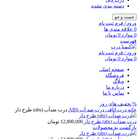
دسته بندی نشده
جست و جو
ورود / فرم ثبت نام
0
علاقه مندی ها
0
موارد
0
تومان
فهرست
ورود / فرم ثبت نام
0
موارد
0
تومان
صفحه اصلی
فروشگاه
وبلاگ
درباره ما
تماس با ما
% تخفیف های روز
خانه
درب اتاقی
درب ضد آب ABS
درب ضدآب (abs) طرح دار
درب ضدآب (abs) طرح دار
12,800,000
تومان
بازگشت به محصولات