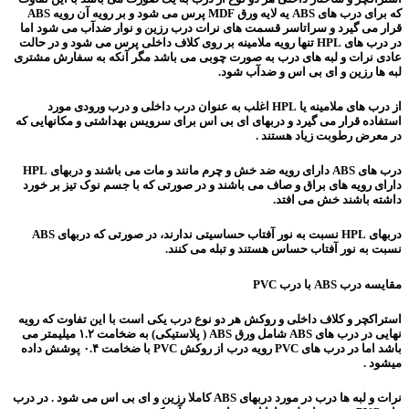
که برای درب های ABS یه لایه ورق MDF پرس می شود و بر رویه آن رویه ABS
قرار می گیرد و سراتاسر قسمت های نرات درب رزین و نوار ضدآب می شود اما
در درب های HPL تنها رویه ملامینه بر روی کلاف داخلی پرس می شود و در حالت
عادی نرات و لبه های درب به صورت چوبی می باشد مگر آنکه به سفارش مشتری
لبه ها رزین و ای بی اس و ضدآب شود.
از درب های ملامینه یا HPL اغلب به عنوان درب داخلی و درب ورودی مورد
استفاده قرار می گیرد و دربهای ای بی اس برای سرویس بهداشتی و مکانهایی که
در معرض رطوبت زیاد هستند .
درب های ABS دارای رویه ضد خش و چرم مانند و مات می باشند و دربهای HPL
دارای رویه های براق و صاف می باشند و در صورتی که با جسم نوک تیز بر خورد
داشته باشند خش می افتد.
دربهای HPL نسبت به نور آفتاب حساسیتی ندارند، در صورتی که دربهای ABS
نسبت به نور آفتاب حساس هستند و تبله می کنند.
مقایسه درب ABS با درب PVC
استراکچر و کلاف داخلی و روکش هر دو نوع درب یکی است با این تفاوت که رویه
نهایی در درب های ABS شامل ورق ABS ( پلاستیکی) به ضخامت ۱.۲ میلیمتر می
باشد اما در درب های PVC رویه درب از روکش PVC با ضخامت ۰.۴ پوشش داده
میشود .
نرات و لبه ها درب در مورد دربهای ABS کاملا رزین و ای بی اس می شود . در درب