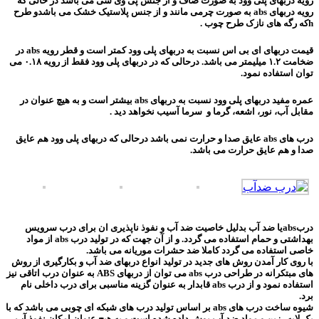
رویه دربهای پلی وود به صورت صاف و از جنس پی وی سی می باشد در حالی که
رویه دربهای abs به صورت چرمی مانند و از جنس پلاستیک خشک می باشدو طرح
hکه رگه های نازک طرح چوب .
قیمت دربهای ای بی اس نسبت به دربهای پلی وود کمتر است و قطر رویه abs در
ضخامت ۱.۲ میلیمتر می باشد. درحالی که در دربهای پلی وود فقط از رویه ۰.۱۸ می
توان استفاده نمود.
عمره مفید دربهای پلی وود نسبت به دربهای abs بیشتر است و به هیچ عنوان در
مقابل آب، نور، اشعه، گرما و سرما آسیب نخواهد دید .
درب های abs عایق صدا و حرارت نمی باشد درحالی که دربهای پلی وود هم عایق
صدا و هم عایق حرارت می باشد.
دربabsیا ضد آب بدلیل خاصیت ضد آب و نفوذ ناپذیری ان برای درب سرویس
بهداشتی و حمام استفاده می گردد. و از آن جهت که در تولید درب abs از مواد
خاصی استفاده می گردد کاملا ضد حشرات موریانه می باشد.
با روی کار آمدن روش های جدید در تولید انواع دربهای ضد آب و بکارگیری از روش
های مبتکرانه در طراحی درب abs می توان از دربهای ABS به عنوان درب اتاقی نیز
استفاده نمود و از درب abs قابدار به عنوان گزینه مناسبی برای درب داخلی نام
برد.
شیوه ساخت درب های abs بر اساس تولید درب های شبکه ای چوبی می باشد که با
یک لایه رزین و مواد ضد آب پوش داده شده است و به هیچ عنوان امکان نفوذ آب