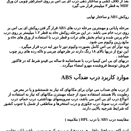
بعد از کلاف کشی و ساختار دهی درب ای بی اس بر روی استرکچر چوبی ان ورق
MDF به قطر ۳ میلیمتر قرار می گیرد
روکش ABS و ساختار نهایی
مرحله پایانی و مهمترین مرحله درب های ABS قرار گر فتن روکش ای بی اس بر
روی درب خام می باشد . در این مرحله روکش abs به قطر ۱.۲ میلیمتر بر روی درب
خام پرس شده و تمام بخش های نرات و قطر درب با استفاده از ورق های abs و
مایع رزین وکیوم می شود.
ویه نوار ای بی اس کامل بصورت وکیوم دور تا دور لبه درب قرار میگیرد .
این نوع از دربها بالای ۱۸ رنگ دارند در طرحهای چرمی و hکه رده های ریز چوب
میباشد .
دربهای ای بی اس کیمیا درب با ضمانتنامه ۵ ساله بی قیدو شرط که در فاکتور
فروش توسط فروشنده مهرو امضاء میگردد .
موارد کاربرد درب ضدآب ABS
از درب های ضداب می توان برای مکانهای که نیاز به شستشو و یا در معرض
رطوبت بالا هستند استفاده نمود از جمله مهمترن مکانهای که نیاز به استفاده از
انوااع درب ای بی اس می باشد، درب سرویسهای بهداشتی، درب حمام، درب
توالت، درب سونا، درب جکوزی و درب استخرها و مناطقی از شمل یا جنوب کشور
که شرایط شرجیه بالایی دارند.
مقایسه درب ABS با درب HPL ( ملامینه )
استراکچر و ساختار داخلی هر دو نوع از درب به یک صورت می باشد با این تفاوت