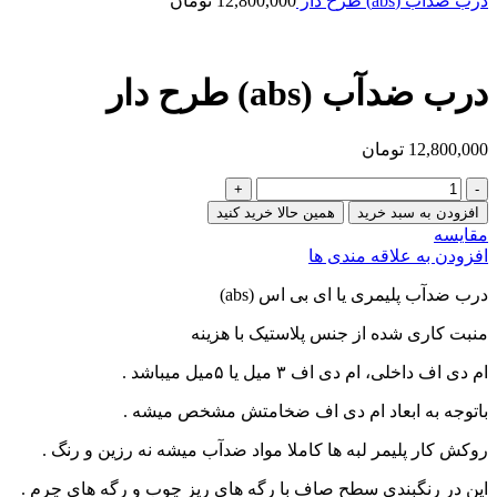
درب ضدآب (abs) طرح دار
12,800,000
تومان
درب ضدآب (abs) طرح دار
12,800,000
تومان
درب
ضدآب
افزودن به سبد خرید
همین حالا خرید کنید
(abs)
مقایسه
طرح
افزودن به علاقه مندی ها
دار
عدد
درب ضدآب پلیمری یا ای بی اس (abs)
منبت کاری شده از جنس پلاستیک با هزینه
ام دی اف داخلی، ام دی اف ۳ میل یا ۵میل میباشد .
باتوجه به ابعاد ام دی اف ضخامتش مشخص میشه .
روکش کار پلیمر لبه ها کاملا مواد ضدآب میشه نه رزین و رنگ .
این در رنگبندی سطح صاف با رگه های ریز چوب و رگه های چرم .