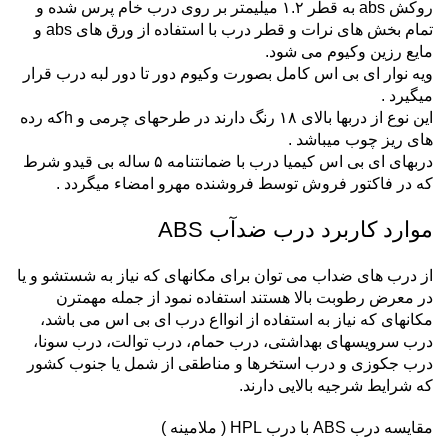
روکش abs به قطر ۱.۲ میلیمتر بر روی درب خام پرس شده و
تمام بخش های نرات و قطر درب با استفاده از ورق های abs و
مایع رزین وکیوم می شود.
ویه نوار ای بی اس کامل بصورت وکیوم دور تا دور لبه درب قرار
میگیرد .
این نوع از دربها بالای ۱۸ رنگ دارند در طرحهای چرمی و hکه رده
های ریز چوب میباشد .
دربهای ای بی اس کیمیا درب با ضمانتنامه ۵ ساله بی قیدو شرط
که در فاکتور فروش توسط فروشنده مهرو امضاء میگردد .
موارد کاربرد درب ضدآب ABS
از درب های ضداب می توان برای مکانهای که نیاز به شستشو و یا
در معرض رطوبت بالا هستند استفاده نمود از جمله مهمترن
مکانهای که نیاز به استفاده از انوااع درب ای بی اس می باشد،
درب سرویسهای بهداشتی، درب حمام، درب توالت، درب سونا،
درب جکوزی و درب استخرها و مناطقی از شمل یا جنوب کشور
که شرایط شرجیه بالایی دارند.
مقایسه درب ABS با درب HPL ( ملامینه )