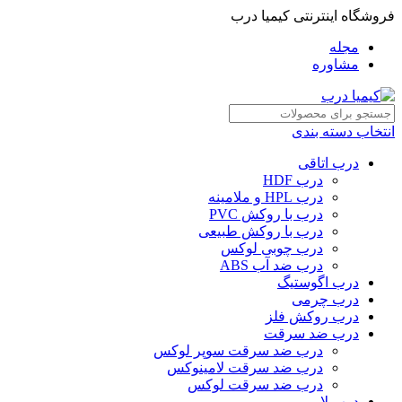
فروشگاه اینترنتی کیمیا درب
مجله
مشاوره
انتخاب دسته بندی
درب اتاقی
درب HDF
درب HPL و ملامینه
درب با روکش PVC
درب با روکش طبیعی
درب چوبی لوکس
درب ضد آب ABS
درب اگوستیگ
درب چرمی
درب روکش فلز
درب ضد سرقت
درب ضد سرقت سوپر لوکس
درب ضد سرقت لامینوکس
درب ضد سرقت لوکس
درب لابی