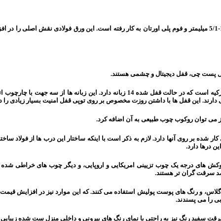
– در ساختار داخلی آنها یک ورق فولادی سرتاسری به صورت شبکه ای و با ضخامت 1-5/1 میلیمتر و فوم پلی اورتان به کار ر
قفل پست چی، قفل دیجیتال و چشمی هستند.
– قفل در ضدسرقت لوکس به صورت پیش فرض قفل بسیار باکیفیت کاله (Kale) ترکیه است که در
می توان روکوب چوب طبیعی به آن اضافه کرد.
 بر روی آنها دارد. لازم به ذکر است با اینکه ساختار این درب ها از فولاد ساخته ش
 درها دارد.
روکش های درجه یک چوب تزیینی امریکایی و اروپایی، و دیگر چوب های خراطی شد
 ضد سرقت گران تر هستند.
لاس، و رنگ های پوست پولیش استفاده می کنند. که این موارد نیز در افزایش قیمت
ی را می پسندند.
سفید رنگ نیز به راحتی با نمای رنگ های بیرونی و داخلی منزل ست شده زیبایی