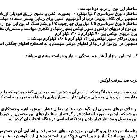
ساختار این نوع از دربها aوb میباشد .
ساختار a:ورق سرتاسری ۲ میا میلگرد ۱۰ بصورت افقی و عموی تزریق فوم‌پلی اورتان سرد .و ورق ۲ برای چهار چوبها استفاده میشود.
همچنین برای کلاف بیرونی درب از آلومینیوم استیل برای زیبایی بیشتر استفاده میکنند
ساختار b:ورق سرتاسری ۱/۵ میل ورق چهارچوب ۱/۵ و پشم سنگ که بین این نوع از دربها استفاده میشود .
این نوع از دربهای لوکس و سوپر لوکس بسیار شیک و لاکچری میباشند و مشتریان مخت
وزن دربهای لوکس بین ۹۰ کیلوگرم تا ۱۳۰ کیلو گرم
و وزن درلاای سوپر لوکس بین ۱۳ کیلو گرم تا ۱۸۰ کیلوگرم میباشد ‌..
همچنیی در این نوع از دربها از قفلهای مولتی سیستم یا به اصطلاح قفلهای چنگکی استفا
که البته این نوع از آپشن هم بستگی به نیاز و خواسته مشتری میباشد.
درب ضد سرقت لوکس
درب ضد سرقت همانگونه که از اسم آن مشخص است به دربی گفته میشود که مانع از و
مقایسه با درب های معمولی میتوان تفاوت بسیار زیادی را مشاهده نمود و به استحکام
بر خلاف درهای معمولی این گونه درب ها در مقابل فشار ، برش ، اهرم و دستکاری ق
میباشد که باید درب مورد استفاده قرار گرفته از استانداردهای این محصول بر خورد
این محصول و مد نظر قرار دادن چند نکته اساسی در هنگام انتخاب آن کرده ایم.
متاسفانه مرجع دقیق و کاملی در مورد درب های ضد سرقت و اشنایی آن در دسترس
فروش میرسانند که از چند و یا حتی هیچکدام از استاندارد های این گونه درب ها بر