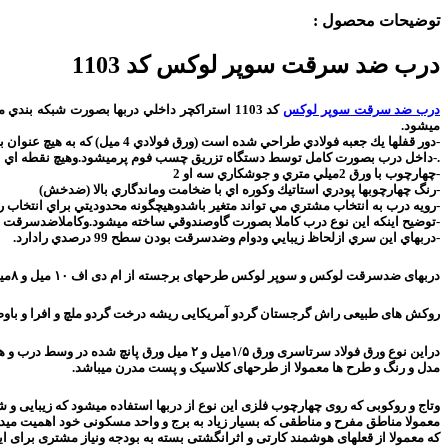
توضیحات محصول :
درب ضد سرقت سوپر لوکس کد 1103
درب ضد سرقت سوپر لوکس
ميشود.
-دور قفلها يك جعبه فولادي طراحي شده است (ورق فولادي 4 ميل) كه به هيچ عنوان بعداز نصب ديلم نميشود و هيچ دسترسي به قفل ومغزي درب وجود ندارد
.-داخل درب بصورت كامل توسط دستگاه تزريق چسب فوم پرميشود.وهيچ نقطه اي ازدرب خالي نمي مان
-چهارچوب با ورق 2ميلي متري و جوشكاري سه او 2
-رنگ چهارچوبها پودري استاتيك وكوره اي با ضخامت وماندگاري بالا (ضدخش)
-رويه درب به انتخاب مشتري مي تواند متغير باشدوهيچگونه محدوديتي براي انتخاب رو
-توضيح اينكه اين نوع درب كاملا بصورت گاوصندوقي ساخته ميشود.وكاملاضدسرقت م
-دربهاي اين سري ازلحاظ زيبايي ودوام وضدسرقت بودن سطح 99 درصدي رادارد.
دربهای ضدسرقت لوکس و سوپر لوکس طرحهای برجسته از ام دی اف ۱۰ میل و ۸میل ترک تشکیل شده اند .
روکش های طبیعی راش گرجستان گردو آمریکایی ریشه درخت گردو ملچ و افرا و باوط 
دراین نوع ورق فولاد سرتاسری ورق ۱/۵میل و ۲ میل ورق پانچ شده در وسط درب و همچنین تزریق فوم پلی اورتان برای استحکام بیشتر دربها با توجه به نیاز مشتری برای ضد دیلم بودن دربها انتخاب میشود .
مدل و رنگ و طرح ها معمولا از طرحهای کلاسیک و پست مدرن میباشد.
وتاج و روکوبی که روی چهارچوب فلزی این نوع از دربها استفاده میشود که زیبایی و شک
معمولا مناطق مفرح و مناطقی که بسیار زیاد به برج و واحد مسکونی خود اهمیت میدهن
که معمولا از قعلهای هوشمند کارتی و اثرانگشتی بسته به بودجه ونیاز مشتری برای این