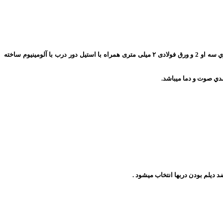
کد 1103 استراكچر داخلي دربها بصورت شبکه بندي مستحکم مهندسی سازی شده(انحصاری شرکت کیمیادرب) عمودي و افقي با جوشكاري سه او 2 و ورق فولادی ۲ میلی متری همراه با استيل دور درب با آلومينيوم ساخته