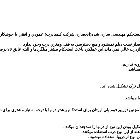
د.این عملكرد باعث استحكام بيشتر ميلگردها و البته عابق 90 درصدي صوت و دما ميباشد.
يه نداريم.
يباشد.
میباشد .
یل بودن این نوع از دربها را صدچندان میکند ..
د از این نوع درب استفاده میکنند.
 نوع از دربها استفاده میشود .