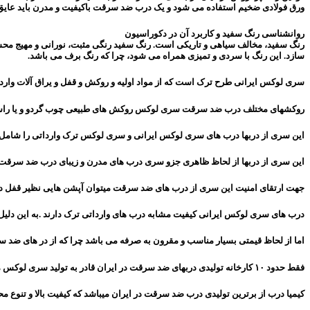
ورق فولادی ضخیم استفاده می شود و یک درب ضد سرقت باکیفیت و مدرن باید عایق
روانشناسی رنگ سفید و کاربرد آن در دکوراسیون
رنگ سفید، مخالف سیاهی و تاریکی است. رنگ سفید رنگی مثبت، نورانی و مهیج محس
سازد. این رنگ با سردی و تمیزی همراه می شود، چرا که رنگ برف می باشد.
سری لوکس ایرانی طرح ترک است که از مواد اولیه و روکش و قفل و یراق آلات واردات
روکشهای مختلف درب ضد سرقت سری لوکس روکش های طبیعی چوب گردو و یا راش
این سری از دربها درب های سری لوکس ایرانی و سری لوکس ترک وارداتی را شامل
این سری از دربها از لحاظ ظاهری جزو سری درب های مدرن و زیبای درب ضد سرقت م
جهت ارتقای امنیت این سری از درب های ضد سرقت میتوان آپشن هایی نظیر قفل دیجیتا
درب های سری لوکس ایرانی کیفیت مشابه درب های وارداتی ترک دارند .به این دلیل ک
اما از لحاظ قیمتی بسیار مناسب و مقرون به صرفه می باشد چرا که از در های ضد 
فقط حدود ۱۰ کارخانه تولیدی دربهای ضد سرقت در ایران قادر به تولید سری لوکس می باشد چون حتی نوع مونتاژ کردن و عیار کردن دربها نیاز به تجهیزات پیشرفته ای دارد که کارگاه های کوچک از آن بی بهره هستند.
کیمیا درب از برترین تولیدی درب ضد سرقت در ایران میباشد که کیفیت بالا و تنوع 