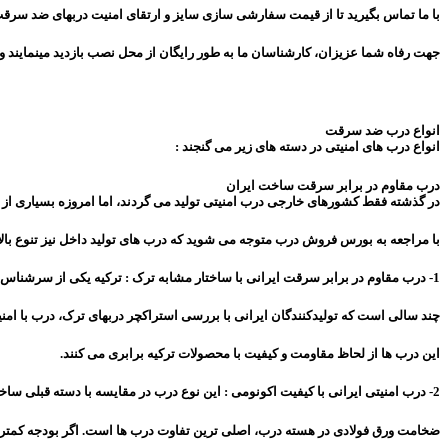
با ما تماس بگیرید تا از قیمت سفارشی سازی سایز و ارتقای امنیت دربهای ضد سرقت 
جهت رفاه شما عزیزان، کارشناسان ما به طور رایگان از محل نصب بازدید مینمایند و 
انواع درب ضد سرقت
انواع درب های امنیتی در دسته های زیر می گنجند :
درب مقاوم در برابر سرقت ساخت ایران
در گذشته فقط کشورهای خارجی درب امنیتی تولید می گردند، اما امروزه بسیاری از تو
با مراجعه به بورس فروش درب متوجه می شوید که درب های تولید داخل نیز تنوع بالای
1- درب مقاوم در برابر سرقت ایرانی با ساختار مشابه ترک : ترکیه یکی از سرشناس ترین تولیدکنندگان دربهای ضدسرقت است.
چند سالی است که تولیدکنندگان ایرانی با بررسی استراکچر دربهای ترک، درب با امنیت
این درب ها از لحاظ مقاومت و کیفیت با محصولات ترکیه برابری می کنند.
2- درب امنیتی ایرانی با کیفیت اکونومی : این نوع درب در مقایسه با دسته قبلی ساختار صعیف تر و قیمت پایین تری دارد.
ضخامت ورق فولادی در هسته درب، اصلی ترین تفاوت درب ها است. اگر بودجه کمتری 