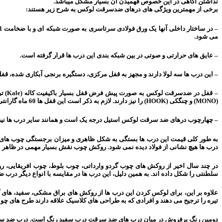
نداشتن آگاهی در این خصوص فهمیدن آن بسیار مشکل میباشد.
برخی از مهمترین ویژگی های درهای ضدسرقت لوکس به شرح زیر هستند:
می شود.
– عایق های حرارتی و صوتی در بین شبکه بندی این درب ها قرار گرفته است.
– این درب ها سه لولا دارند و مجهز به قفل مرکزی، دستگیره برنجی آبکاری شده، 
(MONO) و چنگکی (HOOK) را نیز دارند. لازم به ذکر است این قفل ها 60 ماه گارانتی دارند. این قفل ها با داشتن روزت مخصوص بر روی توپی قفل امنیت بسیار زیادی را در برابر سرقت ایجاد می کنند.
– چهارچوب درهای ضد سرقت لوکس استیل درجه یک است و همانند سایر درب ها نیز 
به طور کلی قیمت این درب ها بستگی به شکل ظاهری و میزان برجستگی چوب های کار شده
درب ها هیچ نشانی از فولاد دیده نمی شود. روکش چوب نقش بسیار مهمی در ظاهر این
در چند سال اخیر از روکش های چوب گردو وارداتی، چوب بلوط، چوب افریقایی، 
سلطنتی را شکل داده اند. به همین دلیل، این درب ها در مقایسه با انواع دیگر درب
علاوه بر این، برای لوکس کردن این درب ها از روکش های براق مشکی، سفید، های گ
تیره را ترجیح می دهند و افرادی که به طراحی های کلاسیک علاقه دارند طرح های چوب
دومین رنگ پرفروش در میان درب های ضد سرقت درب سفید رنگ است. درب ضد سرقت 