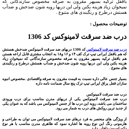
باقفل ترکیه بسیهر مقرون به صرفه مخصوص سازندگانی که
نمیخوان زیاد هزینه بکنن ولی این دربها رویه شون ضدخش و ضدآب
هستش درطرح و رنگبندی های متنوع .
توضیحات محصول :
درب ضد سرقت لامینوکس کد 1306
درب ضد سرقت لامینوکس
کد 1306 دربهای ضد سرقت لامینوکس ضدخش هستش
که هم باقفل ایرانی تیپ ترک کف ۱۴ و ۱۶ و۱۸ به انتخاب مشتری قابل اراعه هستن
هم باقفل ترکیه بسیهر مقرون به صرفه مخصوص سازندگانی که نمیخوان زیاد
هزینه بکنن ولی این دربها رویه شون ضدخش و ضدآب هستش درطرح و رنگبندی
های متنوع .
بسیار جنس عالی داره نسبت به قیمت مقرون به صرفه واقتصادی .مخصوص انبوه
سازان قفل یراق ایرانی تیپ ترک پنج سال ضمانت نامه داره
درب ضد سرقت لامینوکس
درب ضد سرقت لامینوکس یکی از دربهای مدرن مناسب برای درب ورودی
ساختمان می باشد، رویه این درب ها از جنس لامینوکس می باشد که به عنوان یکی
از جدید ترین روکش های درب به شمار می رود.
از ویژگی های منحصر به فرد درهای ضد سرقت لامینوکس می توان به طراحی و
هارمونی رنگ این نوع رویه ها اشاره نمود که ظاهری مدرن مناسب با هر نوع
دکوراسیون داخلی دارد.