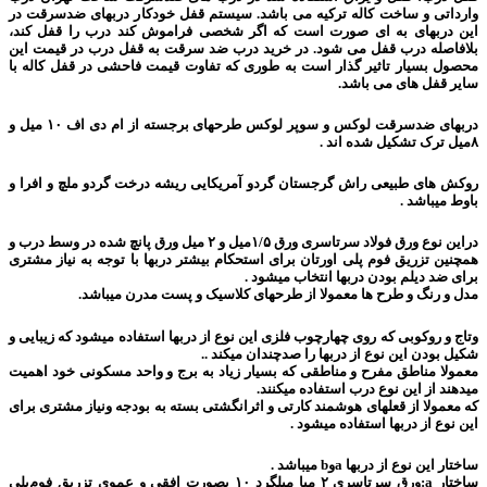
وارداتی و ساخت کاله ترکیه می باشد. سیستم قفل خودکار دربهای ضدسرقت در
این دربهای به ای صورت است که اگر شخصی فراموش کند درب را قفل کند،
بلافاصله درب قفل می شود. در خرید درب ضد سرقت به قفل درب در قیمت این
محصول بسیار تاثیر گذار است به طوری که تفاوت قیمت فاحشی در قفل کاله با
سایر قفل های می باشد.
دربهای ضدسرقت لوکس و سوپر لوکس طرحهای برجسته از ام دی اف ۱۰ میل و
۸میل ترک تشکیل شده اند .
روکش های طبیعی راش گرجستان گردو آمریکایی ریشه درخت گردو ملچ و افرا و
باوط میباشد .
دراین نوع ورق فولاد سرتاسری ورق ۱/۵میل و ۲ میل ورق پانچ شده در وسط درب و
همچنین تزریق فوم پلی اورتان برای استحکام بیشتر دربها با توجه به نیاز مشتری
برای ضد دیلم بودن دربها انتخاب میشود .
مدل و رنگ و طرح ها معمولا از طرحهای کلاسیک و پست مدرن میباشد.
وتاج و روکوبی که روی چهارچوب فلزی این نوع از دربها استفاده میشود که زیبایی و
شکیل بودن این نوع از دربها را صدچندان میکند ..
معمولا مناطق مفرح و مناطقی که بسیار زیاد به برج و واحد مسکونی خود اهمیت
میدهند از این نوع درب استفاده میکنند.
که معمولا از قعلهای هوشمند کارتی و اثرانگشتی بسته به بودجه ونیاز مشتری برای
این نوع از دربها استفاده میشود .
ساختار این نوع از دربها aوb میباشد .
ساختار a:ورق سرتاسری ۲ میا میلگرد ۱۰ بصورت افقی و عموی تزریق فوم‌پلی