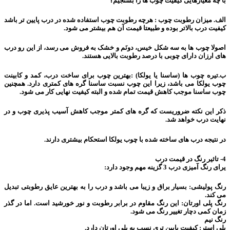
با چه معیارهایی کیفیت چوب ها را بسنجیم؟
الف. میزان رطوبت چوب : هرچه رطوبت چوب استفاده شده در درب پایین تر باشد
کیفیت درب بالاتر بوده و طبیعتا قیمت آن هم بیشتر می شود.
اصولا چوب ها به سه شکل خیس، دونَم و خشک به فروش می رسد، از این رو درب
های ارزان دارای چوبی با درصد رطوبت بالایی هستند.
ب.تیره چوب ها (ساسنا یا یولکا) :بهترین چوب برای ساخت درب، کمد و کابینت
چوب یولکا می باشد، زیرا این چوب نسبت ساسنا گره های کمتری دارد. همچنین
چوب ساسنا موجب کاهش قیمت تمام شده و البته کیفیت نهایی کار می شود.
ذکر این نکته ضروریست که گره های کمتر موجب کاهش آسیب پذیری چوب و در
نهایت درب خواهد شد.
در نتیجه درب های ساخته شده با چوب یولکا استحکام بیشتری دارند.
4- تاثیر رنگ در قیمت درب
یرای رنگ آمیزی درب 3 گزینه مهم وجود دارد:
رنگ پولیشی: بسیار براق و زیبا می باشد و درب را به بهترین عایق رطوبتی تبدیل
می کند.
رنگ پلی اورتان: این رنگ مقاوم در برابر رطوبت و نور خورشید است. اما در گذر
زمان کمی دچار تغییر رنگ می شود.
رنگ نیم
پلی استر: کیفیت پایین تری نسب به پلی اورتان دارد.