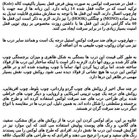
– قفل در ضدسرقت لوکس به صورت پیش فرض قفل بسیار باکیفیت کاله (Kale)
ترکیه است که در حالت قفل شده 14 زبانه دارد. این زبانه ها از سه جهت با
چارچوب اتصال دارند. البته این قفل ها با توجه به سفارش مشتری قابلیت تبدیل به
مدل ساده (MONO) و چنگکی (HOOK) را نیز دارند. لازم به ذکر است این قفل ها
60 ماه گارانتی دارند. این قفل ها با داشتن روزت مخصوص بر روی توپی قفل
امنیت بسیار زیادی را در برابر سرقت ایجاد می کنند.
– چهارچوب درهای ضد سرقت لوکس استیل درجه یک است و همانند سایر درب ها
نیز می توان روکوب چوب طبیعی به آن اضافه کرد.
به طور کلی قیمت این درب ها بستگی به شکل ظاهری و میزان برجستگی چوب
های کار شده بر روی آنها دارد. لازم به ذکر است با اینکه ساختار این درب ها از فولاد
ساخته شده، اما برای زیبا کردن آنها، تماماً با چوب پوشیده شده اند و در ظاهر
لوکس این درب ها هیچ نشانی از فولاد دیده نمی شود. روکش چوب نقش بسیار
مهمی در ظاهر این درها دارد.
در چند سال اخیر از روکش های چوب گردو وارداتی، چوب بلوط، چوب افریقایی،
روکش های درجه یک چوب تزیینی امریکایی و اروپایی، و دیگر چوب های خراطی
شده برای طراحی درب های ضد سرقت لوکس استفاده کرده اند و طرح های
برجسته و سلطنتی را شکل داده اند. به همین دلیل، این درب ها در مقایسه با انواع
دیگر درب ضد سرقت گران تر هستند.
علاوه بر این، برای لوکس کردن این درب ها از روکش های براق مشکی، سفید،
های گلاس، و رنگ های پوست پولیش استفاده می کنند. که این موارد نیز در
افزایش قیمت این درب ها نقش دارند. افرادی که طرح های لوکس را می پسندند
رنگ های سفید و تیره را ترجیح می دهند و افرادی که به طراحی های کلاسیک علاقه