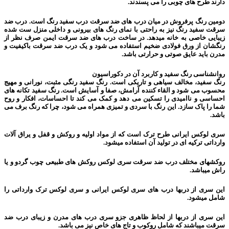
دارند طرح های چوبی را می پسندند.
دومین رنگ پرفروش در میان درب های ضد سرقت درب سفید رنگ است. درب ضد
سرقت سفید رنگ نیز به راحتی با نمای رنگ های بیرونی و داخلی منزل ست شده
زیبایی خاصی به خانه میدهد. در ساخت درب های ضد سرقت ایمن صرف نظر از
رنگشان از ورق فولادی ضخیم استفاده می شود و یک درب ضد سرقت باکیفیت و
مدرن باید عایق صوتی و حرارتی باشد.
روانشناسی رنگ سفید و کاربرد آن در دکوراسیون
رنگ سفید، مخالف سیاهی و تاریکی است. رنگ سفید رنگی مثبت، نورانی و مهیج
محسوب می شود و القاء کننده آرامش، صفا و آسایش است. رنگ سفید تکانه های
احساسی و ناامیدی را تسکین می دهد و کمک می کند تا احساسات، افکار و روح
شما را پاک سازد. این رنگ با سردی و تمیزی همراه می شود، چرا که رنگ برف می
باشد.
سری لوکس ایرانی طرح ترک است که از مواد اولیه و روکش و قفل و یراق آلات
وارداتی ترکیه ای در تولید آن استفاده میشود.
روکشهای مختلف درب ضد سرقت سری لوکس روکش های طبیعی چوب گردو و یا
راش میباشد.
این سری از دربها درب های سری لوکس ایرانی و سری لوکس ترک وارداتی را
شامل میشود.
این سری از دربها از لحاظ ظاهری جزو سری درب های مدرن و زیبای درب ضد
سرقت میباشند که شامل روکوب و تاج های خاص نیز می باشد.