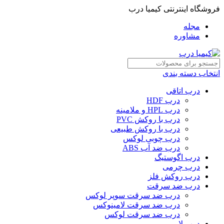
فروشگاه اینترنتی کیمیا درب
مجله
مشاوره
انتخاب دسته بندی
درب اتاقی
درب HDF
درب HPL و ملامینه
درب با روکش PVC
درب با روکش طبیعی
درب چوبی لوکس
درب ضد آب ABS
درب اگوستیگ
درب چرمی
درب روکش فلز
درب ضد سرقت
درب ضد سرقت سوپر لوکس
درب ضد سرقت لامینوکس
درب ضد سرقت لوکس
درب لابی