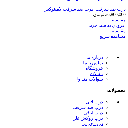
درب ضد سرقت
,
درب ضد سرقت لامینوکس
26,800,000
تومان
مقایسه
افزودن به سبد خرید
مقایسه
مشاهده سریع
درباره ما
تماس با ما
فروشگاه
مقالات
سوالات متداول
محصولات
درب لابی
درب ضد سرقت
درب اتاقی
درب روکش فلز
درب چرمی