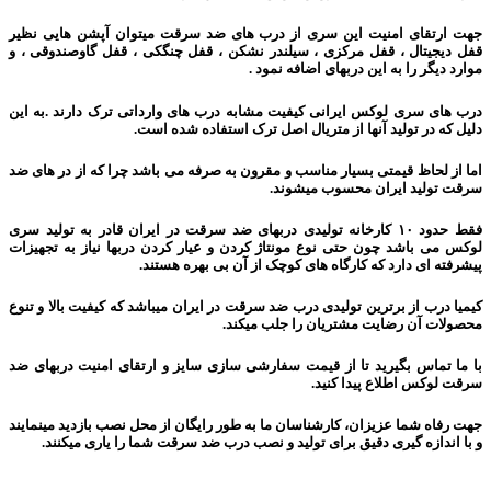
جهت ارتقای امنیت این سری از درب های ضد سرقت میتوان آپشن هایی نظیر
قفل دیجیتال ، قفل مرکزی ، سیلندر نشکن ، قفل چنگکی ، قفل گاوصندوقی ، و
موارد دیگر را به این دربهای اضافه نمود .
درب های سری لوکس ایرانی کیفیت مشابه درب های وارداتی ترک دارند .به این
دلیل که در تولید آنها از متریال اصل ترک استفاده شده است.
اما از لحاظ قیمتی بسیار مناسب و مقرون به صرفه می باشد چرا که از در های ضد
سرقت تولید ایران محسوب میشوند.
فقط حدود ۱۰ کارخانه تولیدی دربهای ضد سرقت در ایران قادر به تولید سری
لوکس می باشد چون حتی نوع مونتاژ کردن و عیار کردن دربها نیاز به تجهیزات
پیشرفته ای دارد که کارگاه های کوچک از آن بی بهره هستند.
کیمیا درب از برترین تولیدی درب ضد سرقت در ایران میباشد که کیفیت بالا و تنوع
محصولات آن رضایت مشتریان را جلب میکند.
با ما تماس بگیرید تا از قیمت سفارشی سازی سایز و ارتقای امنیت دربهای ضد
سرقت لوکس اطلاع پیدا کنید.
جهت رفاه شما عزیزان، کارشناسان ما به طور رایگان از محل نصب بازدید مینمایند
و با اندازه گیری دقیق برای تولید و نصب درب ضد سرقت شما را یاری میکنند.