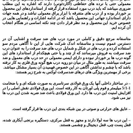
معمولی حتی با نرده های حفاظتی (آکاردئونی) دارند که اشاره به این مطلب
ضروری میباشد که باید درب مورد استفاده قرار گرفته از استانداردهای این محصول
بر خوردار بوده و از درب های متفرقه با ابزار یراق معمولی نباشد و در همه جهات
دارای استاندارد جهانی این محصول باشد که در ادامه اشارات و راهنمایی هایی در
خصوص خرید این محصول و مد نظر قرار دادن چند نکته اساسی در هنگام انتخاب
آن کرده ایم.
متاسفانه مرجع دقیق و کاملی در مورد درب های ضد سرقت و اشنایی آن در
دسترس عموم نیست و متاسفانه اندک شرکت هایی از این نا آگاهی مردم سو
استفاده کرده و درب های در شکل و شمایل درب های ضد سرقت را به عنوان درب
ضد سرقت به فروش میرسانند که از چند و یا حتی هیچکدام از استاندارد های این
گونه درب ها بر خوردار نبوده و دارای ایمنی معمولی در حد درب های معمول و ضد
سرقت میباشند به طور مثال در میان دو رویه درب هیچ گونه ورق فلزی به کار نرفته
باشد که با چشم و نداشتن آگاهی در این خصوص فهمیدن آن بسیار مشکل میباشد.
برخی از مهمترین ویژگی های درهای ضدسرقت لوکس به شرح زیر هستند:
– در ساختار داخلی آنها یک ورق فولادی سرتاسری به صورت شبکه ای و با ضخامت
1-5/1 میلیمتر و فوم پلی اورتان به کار رفته است. این ورق فولادی نقش اصلی را در
افزایش امنیت این درب ها دارد. این ورق فولادی باعث ضد ضربه شدن این درب ها
نیز می شود.
– عایق های حرارتی و صوتی در بین شبکه بندی این درب ها قرار گرفته است.
– این درب ها سه لولا دارند و مجهز به قفل مرکزی، دستگیره برنجی آبکاری شده،
قفل پست چی، قفل دیجیتال و چشمی هستند.