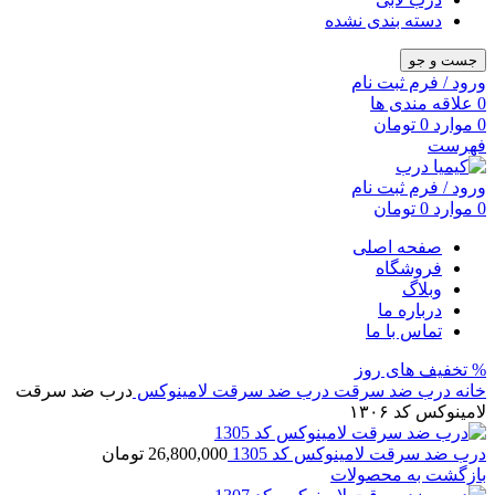
دسته بندی نشده
جست و جو
ورود / فرم ثبت نام
0
علاقه مندی ها
0
موارد
0
تومان
فهرست
ورود / فرم ثبت نام
0
موارد
0
تومان
صفحه اصلی
فروشگاه
وبلاگ
درباره ما
تماس با ما
% تخفیف های روز
خانه
درب ضد سرقت
درب ضد سرقت لامینوکس
درب ضد سرقت
لامینوکس کد ۱۳۰۶
درب ضد سرقت لامینوکس کد 1305
26,800,000
تومان
بازگشت به محصولات