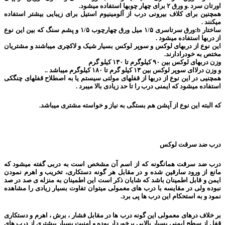
اورتان سرد .و ورق ۲ برای چهار چوبها استفاده میشود.
همچنین برای کلاف بیرونی درب از آلومینیوم استیل برای زیبایی بیشتر استفاده
میکنند .
ساختار b:ورق سرتاسری ۱/۵ میل ورق چهارچوب ۱/۵ و پشم سنگ که بین این نوع
از دربها استفاده میشود .
این نوع از دربهای لوکس و سوپر لوکس بسیار شیک و لاکچری میباشند و مشتریان
مختص به خودرادارند.
وزن دربهای لوکس بین ۹۰ کیلوگرم تا ۱۳۰ کیلو گرم
و وزن درلاای سوپر لوکس بین ۱۳ کیلو گرم تا ۱۸۰ کیلوگرم میباشد ‌..
همچنیی در این نوع از دربها از قفلهای مولتی سیستم یا به اصطلاح قفلهای چنگکی
استفاده میشود که ایمنی درب را تا حد زیادی بالا میبرد .
که البته این نوع از آپشن هم بستگی به نیاز و خواسته مشتری میباشد.
درب ضد سرقت لوکس
درب ضد سرقت همانگونه که از اسم آن مشخص است به دربی گفته میشود که
مانع از ورود سارقین شده و در مقابل هر گونه دستکاری، تخریب و اهرم نمودن
ایمن و قابل اطمینان باشد که شایان ذکر است این اطمینان به منزله ی صد در صد
نبوده ولی در مقایسه با درب های معمولی میتوان تفاوت بسیار زیادی را مشاهده
نمود و به استحکام این درب ها پی برد.
بر خلاف درهای معمولی این گونه درب ها در مقابل فشار ، برش ، اهرم و دستکاری
قفل از سطح ایمنی بسیار بالایی برخوردار بوده و امنیت بسیار بیشتری از درب های