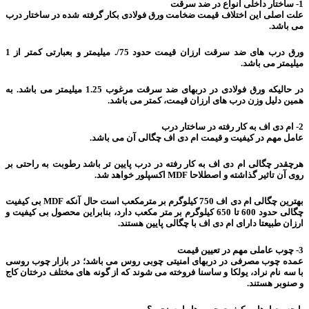
1- ساختار داخلی انواع در ضد سرقت
علت اصلی این اختلاف قیمت ضخامت ورق فولادی بکار گرفته شده در ساختار درب
می باشد.
ورق درب های ضد سرقت ارزان قیمت حدود 75/. میلیمتر و بعبارتی کمتر از 1
میلیمتر می باشد.
در حالیکه ورق فولادی در دربهای ضد سرقت مرغوب 1.25 میلیمتر می باشد. به
همین دلیل وزن درب های ارزان قیمت، کمتر می باشد.
2- ام دی اف به کار رفته در ساختار درب
عامل مهم در کیفیت و قیمت ام دی اف چگالی آن می باشد.
هرچقدر چگالی ام دی اف به کار رفته در درب پایین تر باشد رطوبت به راحتی بر
روی آن تاثیر گذاشته و اصطلاحا MDF اکسپلور خواهد شد.
بهترین چگالی ام دی اف 750 کیلوگرم بر مترمکعب است حال آنکه MDF بی کیفیت
چگالی حدود 600 تا 650 کیلوگرم بر متر مکعب دارد، بنابراین محصول بی کیفیت و
ارزان طبیعتا دارای ام دی اف با چگالی پایین هستند.
3- چوب عاملی مهم در تعیین قیمت
عمده چوب مصرفی در دربهای امنیتی چوبی روس می باشد؛ در بازار چوب روسی
با سه نام نراد، یولکا و ساسنا فروخته می شوند که از گونه های مختلف درختان کاج
و صنوبر هستند.