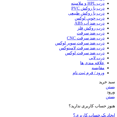
درب HPL و ملامینه
درب با روکش PVC
درب با روکش طبیعی
درب چوبی لوکس
درب ضد آب ABS
درب روکش فلز
درب ضد سرقت
درب ضد سرقت CNC
درب ضد سرقت سوپر لوکس
درب ضد سرقت لامینوکس
درب ضد سرقت لوکس
درب لابی
علاقه مندی ها
مقایسه
ورود / فرم ثبت نام
سبد خرید
بستن
ورود
بستن
هنوز حساب کاربری ندارید؟
ایجاد یک حساب کاربری؟