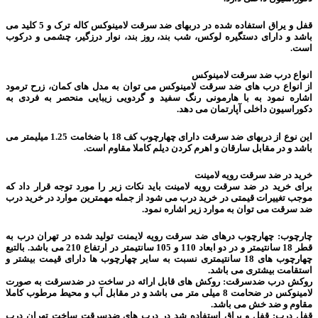
قفل و یراق استفاده شده در دربهای ضد سرقت لامینوکس کاله ترک و 5 کلید می
باشد و دارای دستگیره لوکس، شب بند، روز بند، نوار درزگیر، چشمی و درکوب
است.
انواع درب ضد سرقت لامینوکس
از انواع درب های ضد سرقت لامینوکس می توان به مدل های کمان، زرح ترمود
اشاره نمود به با هارمونی رنگ سفید و گردویی زیبایی منحصر به فردی به
دکوراسیون داخلی آپارتمان می دهد.
این نوع از دربهای ضد سرقت دارای چهارچوب کف 18 با ضخامت 1.25 میلیمتر می
باشد و در مقابل سارقان و اهرم کردن دیلم کاملا مقاوم است.
خرید در ضد سرقت رویه لامینت
برای خرید در ضد سرقت رویه لامینت باید نکات زیر را مورد توجه قرار داد که
موجب تغییرات قیمتی در خرید درب می شود از جمله مهمترین موارد در خرید درب
ضد سرقت می توان به موارد زیر اشاره نمود.
چارچوب: چهارچوب درهای ضد سرقت رویه لایمنت تولید شده در تهران درب به
قطر 18 سانتیمتر و در دو ابعاد 110 و 105 سانتیمتر در ارتفاع 210 می باشد. بالتبع
چهارچوب های 18 سانتیمتری نسبت به سایر چهارچوب ها دارای قیمت بیشتر و
استقامت بیشتری می باشد.
روکش درب ضدسرقت: روکش های قابل ارائه در ساخت در ضدسرقت به صورت
لامینوکس در ضحامت 8 میلی متر می باشد و در مقابل آب و محیط مرطوب کاملا
مقاوم و ضد خش می باشد.
قفل درب: قفل و یراق استفاده شد در درب های ضدسرقت ساخت تهران درب