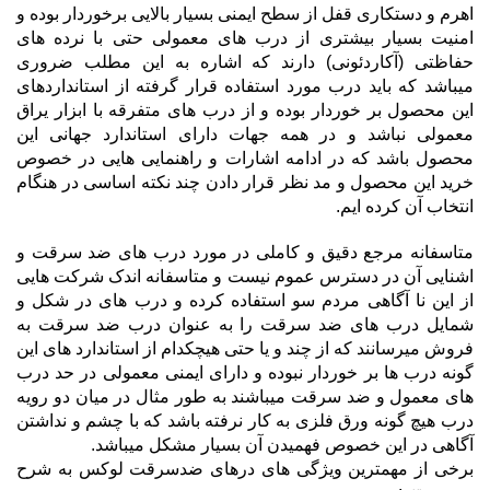
اهرم و دستکاری قفل از سطح ایمنی بسیار بالایی برخوردار بوده و
امنیت بسیار بیشتری از درب های معمولی حتی با نرده های
حفاظتی (آکاردئونی) دارند که اشاره به این مطلب ضروری
میباشد که باید درب مورد استفاده قرار گرفته از استانداردهای
این محصول بر خوردار بوده و از درب های متفرقه با ابزار یراق
معمولی نباشد و در همه جهات دارای استاندارد جهانی این
محصول باشد که در ادامه اشارات و راهنمایی هایی در خصوص
خرید این محصول و مد نظر قرار دادن چند نکته اساسی در هنگام
انتخاب آن کرده ایم.
متاسفانه مرجع دقیق و کاملی در مورد درب های ضد سرقت و
اشنایی آن در دسترس عموم نیست و متاسفانه اندک شرکت هایی
از این نا آگاهی مردم سو استفاده کرده و درب های در شکل و
شمایل درب های ضد سرقت را به عنوان درب ضد سرقت به
فروش میرسانند که از چند و یا حتی هیچکدام از استاندارد های این
گونه درب ها بر خوردار نبوده و دارای ایمنی معمولی در حد درب
های معمول و ضد سرقت میباشند به طور مثال در میان دو رویه
درب هیچ گونه ورق فلزی به کار نرفته باشد که با چشم و نداشتن
آگاهی در این خصوص فهمیدن آن بسیار مشکل میباشد.
برخی از مهمترین ویژگی های درهای ضدسرقت لوکس به شرح