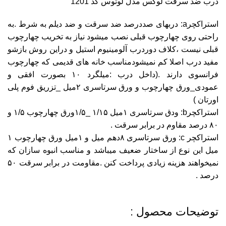
درب ضد سرقت لوکس مدل لوتوس کد 1201
استراکچرa: دربهای صددرصد ضد سرقت و ضد دیلم به شرط .به
راحتی روی چهارچوب قبلی نصب میشود نیاز به تخریب چهارچوب
قبلی نیست ،کلاف دوردرب آلومینیوم استیل و دراین روش بازشو
مفید درب اصلا کم نمیشودمناسب خانه های قدیمی که چهارچوب
فرانسوی دارند ‌.(داخل درب :میلگرد ۱۰ بصورت افقی و
عمودی_ورق چهارچوب و ورق سرتاسری ۲میل _تزریق فوم پلی
اورتان )
استراکچرb: ودق سرتاسری ۱میل ۱/۱۵ _۱/۵ورق چهارچوب ۱/۵ و
۸۰ درصد مقاوم در برابر سرقت .
استراکچر c: ورق سرتاسری ۸دهم میل و ۱میل ورق چهارچوب ۱
میل این نوع از ساختار ضعیف میباشد و مناسب انبوه سازان که
نمیخواهند هزینه زیادی پرداخت کنن .مقاومت در برابر سرقت ۵۰
درصد .
توضیحات محصول :