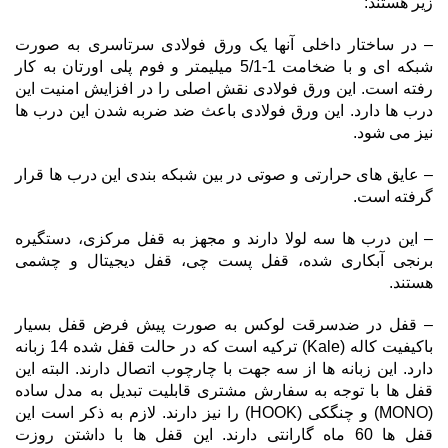
زیر هستند:
– در ساختار داخلی آنها یک ورق فولادی سرتاسری به صورت
شبکه ای و با ضخامت 1-5/1 میلیمتر و فوم پلی اورتان به کار
رفته است. این ورق فولادی نقش اصلی را در افزایش امنیت این
درب ها دارد. این ورق فولادی باعث ضد ضربه شدن این درب ها
نیز می شود.
– عایق های حرارتی و صوتی در بین شبکه بندی این درب ها قرار
گرفته است.
– این درب ها سه لولا دارند و مجهز به قفل مرکزی، دستگیره
برنجی آبکاری شده، قفل پست چی، قفل دیجیتال و چشمی
هستند.
– قفل در ضدسرقت لوکس به صورت پیش فرض قفل بسیار
باکیفیت کاله (Kale) ترکیه است که در حالت قفل شده 14 زبانه
دارد. این زبانه ها از سه جهت با چارچوب اتصال دارند. البته این
قفل ها با توجه به سفارش مشتری قابلیت تبدیل به مدل ساده
(MONO) و چنگکی (HOOK) را نیز دارند. لازم به ذکر است این
قفل ها 60 ماه گارانتی دارند. این قفل ها با داشتن روزت