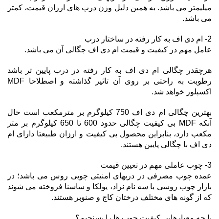
میلیمتر می باشد. به همین دلیل وزن درب های ارزان قیمت، کمتر
می باشد.
2- ام دی اف به کار رفته در ساختار درب
عامل مهم در کیفیت و قیمت ام دی اف چگالی آن می باشد.
هرچقدر چگالی ام دی اف به کار رفته در درب پایین تر باشد
رطوبت به راحتی بر روی آن تاثیر گذاشته و اصطلاحا MDF
اکسپلور خواهد شد.
بهترین چگالی ام دی اف 750 کیلوگرم بر مترمکعب است حال
آنکه MDF بی کیفیت چگالی حدود 600 تا 650 کیلوگرم بر متر
مکعب دارد، بنابراین محصول بی کیفیت و ارزان طبیعتا دارای ام
دی اف با چگالی پایین هستند.
3- چوب عاملی مهم در تعیین قیمت
عمده چوب مصرفی در دربهای امنیتی چوبی روس می باشد؛ در
بازار چوب روسی با سه نام نراد، یولکا و ساسنا فروخته می شوند
که از گونه های مختلف درختان کاج و صنوبر هستند.
با چه معیارهایی کیفیت چوب ها را بسنجیم؟