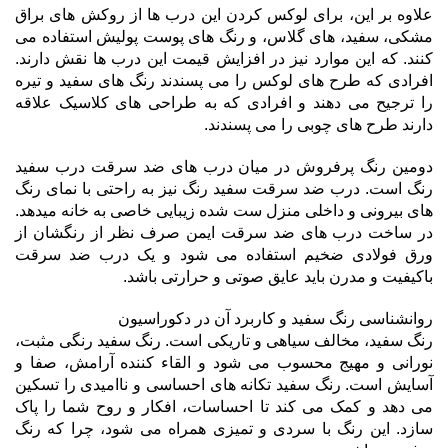
علاوه بر این، برای لوکس کردن این درب ها از روکش های براق
مشکی، سفید، های گلاس، و رنگ های پوست پولیش استفاده می
کنند. که این موارد نیز در افزایش قیمت این درب ها نقش دارند.
افرادی که طرح های لوکس را می پسندند رنگ های سفید و تیره
را ترجیح می دهند و افرادی که به طراحی های کلاسیک علاقه
دارند طرح های چوبی را می پسندند.
دومین رنگ پرفروش در میان درب های ضد سرقت درب سفید
رنگ است. درب ضد سرقت سفید رنگ نیز به راحتی با نمای رنگ
های بیرونی و داخلی منزل ست شده زیبایی خاصی به خانه میدهد.
در ساخت درب های ضد سرقت ایمن صرف نظر از رنگشان از
ورق فولادی ضخیم استفاده می شود و یک درب ضد سرقت
باکیفیت و مدرن باید عایق صوتی و حرارتی باشد.
روانشناسی رنگ سفید و کاربرد آن در دکوراسیون
رنگ سفید، مخالف سیاهی و تاریکی است. رنگ سفید رنگی مثبت،
نورانی و مهیج محسوب می شود و القاء کننده آرامش، صفا و
آسایش است. رنگ سفید تکانه های احساسی و ناامیدی را تسکین
می دهد و کمک می کند تا احساسات، افکار و روح شما را پاک
سازد. این رنگ با سردی و تمیزی همراه می شود، چرا که رنگ