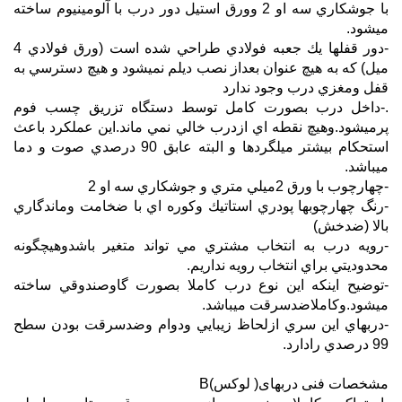
با جوشكاري سه او 2 وورق استيل دور درب با آلومينيوم ساخته
ميشود.
-دور قفلها يك جعبه فولادي طراحي شده است (ورق فولادي 4
ميل) كه به هيچ عنوان بعداز نصب ديلم نميشود و هيچ دسترسي به
قفل ومغزي درب وجود ندارد
.-داخل درب بصورت كامل توسط دستگاه تزريق چسب فوم
پرميشود.وهيچ نقطه اي ازدرب خالي نمي ماند.این عملكرد باعث
استحكام بيشتر ميلگردها و البته عابق 90 درصدي صوت و دما
ميباشد.
-چهارچوب با ورق 2ميلي متري و جوشكاري سه او 2
-رنگ چهارچوبها پودري استاتيك وكوره اي با ضخامت وماندگاري
بالا (ضدخش)
-رويه درب به انتخاب مشتري مي تواند متغير باشدوهيچگونه
محدوديتي براي انتخاب رويه نداريم.
-توضيح اينكه اين نوع درب كاملا بصورت گاوصندوقي ساخته
ميشود.وكاملاضدسرقت ميباشد.
-دربهاي اين سري ازلحاظ زيبايي ودوام وضدسرقت بودن سطح
99 درصدي رادارد.
مشخصات فنی دربهای( لوکس)B