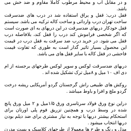
و در مقابل آب و محیط مرطوب کاملا مقاوم و ضد خش می
باشد.
قفل درب: قفل و یراق استفاده شد در درب های ضدسرقت
ساخت تهران درب وارداتی و ساخت کاله ترکیه می باشد. سیستم
قفل خودکار دربهای ضدسرقت در این دربهای به ای صورت است
که اگر شخصی فراموش کند درب را قفل کند، بلافاصله درب
قفل می شود. در خرید درب ضد سرقت به قفل درب در قیمت
این محصول بسیار تاثیر گذار است به طوری که تفاوت قیمت
فاحشی در قفل کاله با سایر قفل های می باشد.
دربهای ضدسرقت لوکس و سوپر لوکس طرحهای برجسته از ام
دی اف ۱۰ میل و ۸میل ترک تشکیل شده اند .
روکش های طبیعی راش گرجستان گردو آمریکایی ریشه درخت
گردو ملچ و افرا و باوط میباشد .
دراین نوع ورق فولاد سرتاسری ورق ۱/۵میل و ۲ میل ورق پانچ
شده در وسط درب و همچنین تزریق فوم پلی اورتان برای
استحکام بیشتر دربها با توجه به نیاز مشتری برای ضد دیلم بودن
دربها انتخاب میشود .
مدل و رنگ و طرح ها معمولا از طرحهای کلاسیک و پست مدرن