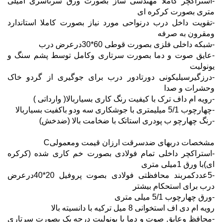
-استراکچر کاملا مهندسی ساز بصورت ورق سرتاسری امیلی
متری بصورت کرکره ای
-تقویت داخل درب درنواحی مورد نیاز بصورت کاملا استاندارد
ومقرون به صرفه
-شبکه داخلی فلزی بصورت قوطی 60*30درعرض درب
-عایق صوت و دما بصورت سرتاری وکامل توسط پشم سنگ و
یونولیت
-درزگیرسیلیکونی دورتادور درب برای جوگیری از گردو خاک
وحشرات و صدا
-رویه ام داف ترک با کیفیت رنگ کاری بسیاربالا( وارداتی )
-چهارچوب 5/1 میلیمتری با جوشکاری سه ودو باکفیت بسیاربالا
-رنگ چهارچو ب پودری استاتک با ضخامت بالا (ضدخش)
مشخصات دربهای ضدسرقت ارزان قیمت ومعمولیC
-استراکچر داخلی تمام فولادی بصورت خم کاری شده (کرکره
ای)با ورق 1میلی متری
-5عددکمربند محافظتی فولادی بصوت پروفیل 20*40درعرض
درب برای استحکام بیشتر
-ورق چهارچوب 5/1 میلی متری
رویه ام دی اف استخوانی 8 میل ترکیه با دانسیته بالا
-محافظ وعایق صوت و دما با یونولیت درجه یک بصورت سرتاری