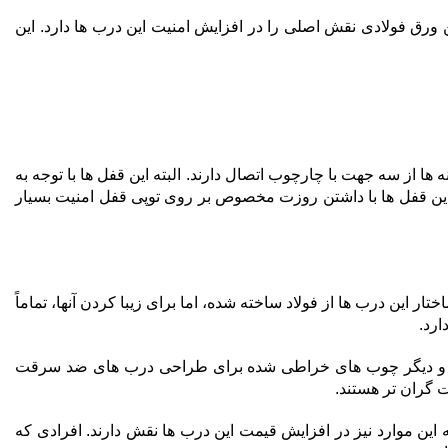
5 میلیمتر و فوم پلی اورتان به کار رفته است. این ورق فولادی نقش اصلی را در افزایش امنیت این درب ها دارد. این
ل بسیار باکیفیت کاله (Kale) ترکیه است که در حالت قفل شده 14 زبانه دارد. این زبانه ها از سه جهت با چارچوب اتصال دارند. البته این قفل ها با توجه به
M) و چنگکی (HOOK) را نیز دارند. لازم به ذکر است این قفل ها 60 ماه گارانتی دارند. این قفل ها با داشتن روزت مخصوص بر روی توپی قفل امنیت بسیار
این درب ها از فولاد ساخته شده، اما برای زیبا کردن آنها، تماماً
ارد.
یی، و دیگر چوب های خراطی شده برای طراحی درب های ضد سرقت
 گران تر هستند.
ین موارد نیز در افزایش قیمت این درب ها نقش دارند. افرادی که