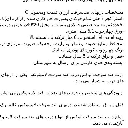
مشخصات دربهای ضدسرقت ارزان قیمت ومعمولیC
-استراکچر داخلی تمام فولادی بصورت خم کاری شده (کرکره ای)با ورق 1میلی 
-5عددکمربند محافظتی فولادی بصوت پروفیل 20*40درعرض درب برای استحکام بیشتر
-ورق چهارچوب 5/1 میلی متری
رویه ام دی اف استخوانی 8 میل ترکیه با دانسیته بالا
-محافظ وعایق صوت و دما با یونولیت درجه یک بصورت سرتاری درت
-رنگ چهارچوب کوره ای پودری استاتیک
-قفل و یراق ترکیه با 5 سال ضمانت
-بسته بندی قوی کارتنی برای ارسال به شهرستان
درب ضد سرقت لوکس درب ضد سرقت لامینوکس یکی از دربهای مدرن
های درب به شمار می رود.
از ویژگی های منحصر به فرد درهای ضد سرقت لامینوکس می توان به 
قفل و یراق استفاده شده در دربهای ضد سرقت لامینوکس کاله ترک و 5 کلید می باشد و دارای دستگیره لوکس، شب بند، روز بند، نوار درزگیر، چشمی و درکوب
انواع درب ضد سرقت لوکس از انواع درب های ضد سرقت لامینوکس م
آپارتمان می دهد.