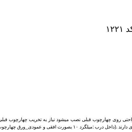
.به راحتی روی چهارچوب قبلی نصب میشود نیاز به تخریب چهارچوب قب
رچوب و ورق سرتاسری ۲میل _تزریق فوم پلی اورتان )