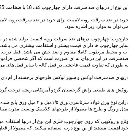
این نوع از دربهای ضد سرقت دارای چهارچوب کف 18 با ضخامت 1.25 میلیمتر می باشد و در مقابل سارقان و اهرم کردن دیلم کاملا مقاوم است.
خرید در ضد سرقت رویه لامینت برای خرید در ضد سرقت رویه لامین
می توان به موارد زیر اشاره نمود.
آب و محیط مرطوب کاملا مقاوم و ضد خش می باشد. قفل درب: قف
ضدسرقت در این دربهای به ای صورت است که اگر شخصی فراموش ک
به طوری که تفاوت قیمت فاحشی در قفل کاله با سایر قفل های می 
دربهای ضدسرقت لوکس و سوپر لوکس طرحهای برجسته از ام دی اف ۱۰ میل و ۸میل ترک تشکیل شده 
روکش های طبیعی راش گرجستان گردو آمریکایی ریشه درخت گردو مل
دراین نوع ورق فولاد سرت
مدل و رنگ و طرح ها معمولا از طرحهای کلاسیک و پست مدرن میبا
وتاج و روکوبی که روی چهارچوب فلزی این نوع از دربها استفاده می
خود اهمیت میدهند از این نوع درب استفاده میکنند. که معمولا از قعل