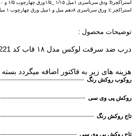
استراکچرb: ودق سرتاسری ۱میل ۱/۱۵ _۱/۵ورق چهارچوب ۱/۵ و ۸۰ درصد مقاوم در برابر سرقت .
استراکچر c: ورق سرتاسری ۸دهم میل و ۱میل ورق چهارچوب ۱ میل این نوع از ساختار ضعیف میباشد و مناسب انبوه سازان که نمیخواهند هزینه زیادی پرداخت کنن .مقاومت در برابر سرقت ۵۰ درصد .
توضیحات محصول :
درب ضد سرقت لوکس مدل ۱۸ قاب کد 1221
هزینه های زیر به فاکتور اضافه میگردد بسته 
روکوب روکش رنگ
روکش پی وی سی
تاج روکش رنگ
تاج روکش پی وی سی