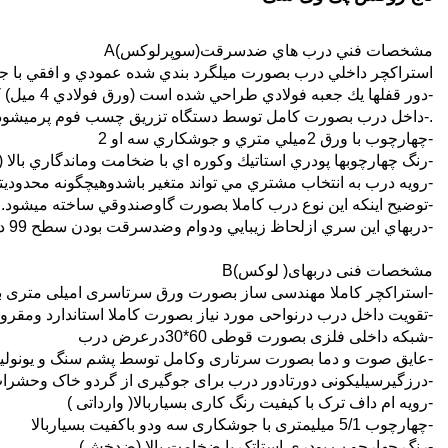
مشخصات فني درب هاي ضدسرقت(سوپرلوكس)A
استراكچر داخلي درب بصورت ميلگرد بندي شده عمودي و افقي با جوشكاري سه او 2 وورق استيل دور درب با 
-دور قفلها يك جعبه فولادي طراحي شده است (ورق فولادي 4 ميل) كه به هيچ عنوان بعداز نصب ديلم نميشود و هيچ دسترسي به قفل ومغزي درب وجود ندارد
.-داخل درب بصورت كامل توسط دستگاه تزريق چسب فوم پرميشود.وهيچ نقطه اي ا
-چهارچوب با ورق 2ميلي متري و جوشكاري سه او 2
-رنگ چهارچوبها پودري استاتيك وكوره اي با ضخامت وماندگاري بال
-رويه درب به انتخاب مشتري مي تواند متغير باشدوهيچگونه محدوديتي
-توضيح اينكه اين نوع درب كاملا بصورت گاوصندوقي ساخته ميشود
-دربهاي اين سري ازلحاظ زيبايي ودوام وضدسرقت بودن سطح 99 درصدي رادارد.
مشخصات فنی دربهای( لوکس)B
-استراکچر کاملا مهندسی ساز بصورت ورق سرتاسری امیلی متری 
-تقویت داخل درب درنواحی مورد نیاز بصورت کاملا استاندارد ومقر
-شبکه داخلی فلزی بصورت قوطی 60*30درعرض درب
-عایق صوت و دما بصورت سرتاری وکامل توسط پشم سنگ و یونول
-درزگیرسیلیکونی دورتادور درب برای جوگیری از گردو خاک وحشرا
-رویه ام داف ترک با کیفیت رنگ کاری بسیاربالا( وارداتی )
-چهارچوب 5/1 میلیمتری با جوشکاری سه ودو باکفیت بسیاربالا
-رنگ چهارچو ب پودری استاتک با ضخامت بالا (ضدخش)