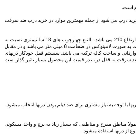
 خرید درب می شود از جمله مهمترین موارد در خرید درب ضد سرقت
چارچوب: چهارچوب درهای ضد سرقت رویه لایمنت تولید شده در تهران درب به قطر 18 سانتیمتر و در دو ابعاد 110 و 105 سانتیمتر در ارتفاع 210 می باشد. بالتبع چهارچوب های 18 سانتیمتری نسبت به
سایر چهارچوب ها دارای قیمت بیشتر و استقامت بیشتری می باشد. روکش درب ضدسرقت: روکش های قابل ارائه در ساخت در ضدسرقت به صورت لامینوکس در ضحامت 8 میلی متر می باشد و در مقابل
داتی و ساخت کاله ترکیه می باشد. سیستم قفل خودکار دربهای
 سرقت به قفل درب در قیمت این محصول بسیار تاثیر گذار است
استحکام بیشتر دربها با توجه به نیاز مشتری برای ضد دیلم بودن دربها انتخاب میشود .
عمولا مناطق مفرح و مناطقی که بسیار زیاد به برج و واحد مسکونی
ع از دربها استفاده میشود .