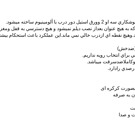
آلومينيوم ساخته ميشود.
زدرب خالي نمي ماند.این عملكرد باعث استحكام بيشتر ميلگردها و البته عابق 0
ا (ضدخش)
 براي انتخاب رويه نداريم.
.وكاملاضدسرقت ميباشد.
بصورت کرکره ای
ون به صرفه
یت
ت و صدا