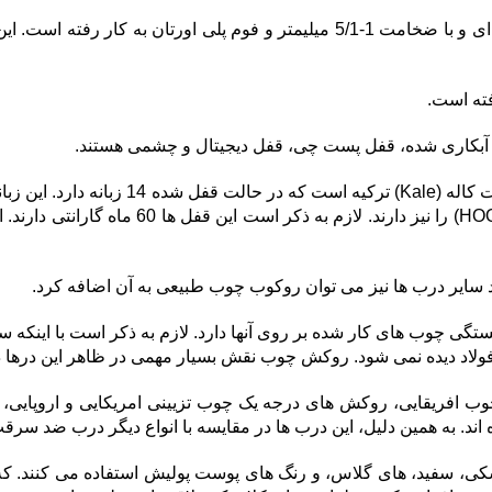
– در ساختار داخلی آنها یک ورق فولادی سرتاسری به صورت شبکه ای و با ضخامت 1-/1
فته است.
ی آبکاری شده، قفل پست چی، قفل دیجیتال و چشمی هستند.
– قفل در ضدسرقت لوکس به صورت پیش فرض قف
سفارش مشتری قابلیت تبدیل به مدل ساده (ONO
ایر درب ها نیز می توان روکوب چوب طبیعی به آن اضافه کرد.
وب های کار شده بر روی آنها دارد. لازم به ذکر است با اینکه ساختار 
فولاد دیده نمی شود. روکش چوب نقش بسیار مهمی در ظاهر این درها د
چوب افریقایی، روکش های درجه یک چوب تزیینی امریکایی و اروپا
ند. به همین دلیل، این درب ها در مقایسه با انواع دیگر درب ضد سرقت
ی، سفید، های گلاس، و رنگ های پوست پولیش استفاده می کنند. که ا