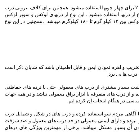
ساختار این نوع از دربها aوb میباشد . ساختار a:ورق سرتاسری ۲ میا میلگرد ۱۰ بصورت افقی و عموی تزریق فوم‌پلی اورتان سرد .و ورق ۲ برای چهار چوبها استفاده میشود. همچنین برای کلاف بیرونی درب
ساختار b:ورق سرتاسری ۱/۵ میل ورق چهارچوب ۱/۵ و پشم سنگ که بین این نوع از دربها استفاده میشود . این نوع از دربهای لوکس و سوپر لوکس
بسیار شیک و لاکچری میباشند و مشتریان مختص به خودرادارند. وزن دربهای لوکس بین ۹۰ کیلوگرم تا ۱۳۰ کیلو گرم و وزن درلاای سوپر لوکس بین ۱۳ کیلو گرم تا ۱۸۰ کیلوگرم میباشد ‌.. همچنیی در این نوع
ریب و اهرم نمودن ایمن و قابل اطمینان باشد که شایان ذکر است
درب ها پی برد.
منیت بسیار بیشتری از درب های معمولی حتی با نرده های حفاظتی
ه و از درب های متفرقه با ابزار یراق معمولی نباشد و در همه جهات
اسی در هنگام انتخاب آن کرده ایم.
ا آگاهی مردم سو استفاده کرده و درب های در شکل و شمایل درب
ر نبوده و دارای ایمنی معمولی در حد درب های معمول و ضد سرقت
یدن آن بسیار مشکل میباشد. برخی از مهمترین ویژگی های درهای