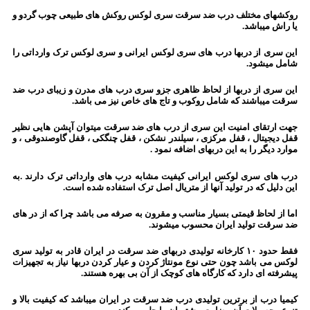
روکشهای مختلف درب ضد سرقت سری لوکس روکش های طبیعی چوب گردو و
یا راش میباشد.
این سری از دربها درب های سری لوکس ایرانی و سری لوکس ترک وارداتی را
شامل میشود.
این سری از دربها از لحاظ ظاهری جزو سری درب های مدرن و زیبای درب ضد
سرقت میباشند که شامل روکوب و تاج های خاص نیز می باشد.
جهت ارتقای امنیت این سری از درب های ضد سرقت میتوان آپشن هایی نظیر
قفل دیجیتال ، قفل مرکزی ، سیلندر نشکن ، قفل چنگکی ، قفل گاوصندوقی ، و
موارد دیگر را به این دربهای اضافه نمود .
درب های سری لوکس ایرانی کیفیت مشابه درب های وارداتی ترک دارند .به
این دلیل که در تولید آنها از متریال اصل ترک استفاده شده است.
اما از لحاظ قیمتی بسیار مناسب و مقرون به صرفه می باشد چرا که از در های
ضد سرقت تولید ایران محسوب میشوند.
فقط حدود ۱۰ کارخانه تولیدی دربهای ضد سرقت در ایران قادر به تولید سری
لوکس می باشد چون حتی نوع مونتاژ کردن و عیار کردن دربها نیاز به تجهیزات
پیشرفته ای دارد که کارگاه های کوچک از آن بی بهره هستند.
کیمیا درب از برترین تولیدی درب ضد سرقت در ایران میباشد که کیفیت بالا و