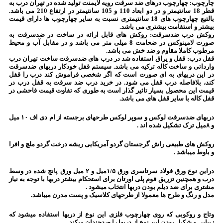
چارچوب: چهارچوب درهای ضد سرقت رویه لایمنت تولید شده در تهران درب به
قطر 18 سانتیمتر و در دو ابعاد 110 و 105 سانتیمتر در ارتفاع 210 می باشد.
بالتبع چهارچوب های 18 سانتیمتری نسبت به سایر چهارچوب ها دارای قیمت
بیشتر و استقامت بیشتری می باشد.
روکش درب ضدسرقت: روکش های قابل ارائه در ساخت در ضدسرقت به
صورت لامینوکس در ضحامت 8 میلی متر می باشد و در مقابل آب و محیط
مرطوب کاملا مقاوم و ضد خش می باشد.
قفل درب: قفل و یراق استفاده شد در درب های ضدسرقت ساخت تهران درب
وارداتی و ساخت کاله ترکیه می باشد. سیستم قفل خودکار دربهای ضدسرقت
در این دربهای به ای صورت است که اگر شخصی فراموش کند درب را قفل
کند، بلافاصله درب قفل می شود. در خرید درب ضد سرقت به قفل درب در
قیمت این محصول بسیار تاثیر گذار است به طوری که تفاوت قیمت فاحشی در
قفل کاله با سایر قفل های می باشد.
دربهای ضدسرقت لوکس و سوپر لوکس طرحهای برجسته از ام دی اف ۱۰ میل
و ۸میل ترک تشکیل شده اند .
روکش های طبیعی راش گرجستان گردو آمریکایی ریشه درخت گردو ملچ و افرا
و باوط میباشد .
دراین نوع ورق فولاد سرتاسری ورق ۱/۵میل و ۲ میل ورق پانچ شده در وسط
درب و همچنین تزریق فوم پلی اورتان برای استحکام بیشتر دربها با توجه به نیاز
مشتری برای ضد دیلم بودن دربها انتخاب میشود .
مدل و رنگ و طرح ها معمولا از طرحهای کلاسیک و پست مدرن میباشد.
وتاج و روکوبی که روی چهارچوب فلزی این نوع از دربها استفاده میشود که
زیبایی و شکیل بودن این نوع از دربها را صدچندان میکند ..