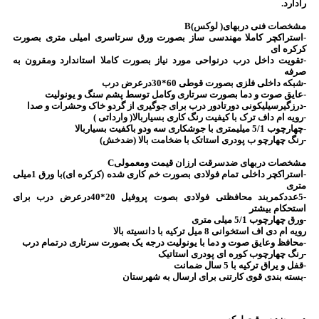
رادارد.
مشخصات فنی دربهای( لوکس)B
-استراکچر کاملا مهندسی ساز بصورت ورق سرتاسری امیلی متری بصورت
کرکره ای
-تقویت داخل درب درنواحی مورد نیاز بصورت کاملا استاندارد ومقرون به
صرفه
-شبکه داخلی فلزی بصورت قوطی 60*30درعرض درب
-عایق صوت و دما بصورت سرتاری وکامل توسط پشم سنگ و یونولیت
-درزگیرسیلیکونی دورتادور درب برای جوگیری از گردو خاک وحشرات و صدا
-رویه ام داف ترک با کیفیت رنگ کاری بسیاربالا( وارداتی )
-چهارچوب 5/1 میلیمتری با جوشکاری سه ودو باکفیت بسیاربالا
-رنگ چهارچو ب پودری استاتک با ضخامت بالا (ضدخش)
مشخصات دربهای ضدسرقت ارزان قیمت ومعمولیC
-استراکچر داخلی تمام فولادی بصورت خم کاری شده (کرکره ای)با ورق 1میلی
متری
-5عددکمربند محافظتی فولادی بصوت پروفیل 20*40درعرض درب برای
استحکام بیشتر
-ورق چهارچوب 5/1 میلی متری
رویه ام دی اف استخوانی 8 میل ترکیه با دانسیته بالا
-محافظ وعایق صوت و دما با یونولیت درجه یک بصورت سرتاری درتمام درب
-رنگ چهارچوب کوره ای پودری استاتیک
-قفل و یراق ترکیه با 5 سال ضمانت
-بسته بندی قوی کارتنی برای ارسال به شهرستان