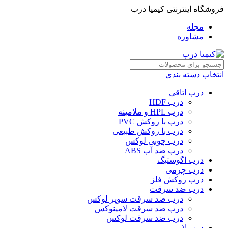
فروشگاه اینترنتی کیمیا درب
مجله
مشاوره
انتخاب دسته بندی
درب اتاقی
درب HDF
درب HPL و ملامینه
درب با روکش PVC
درب با روکش طبیعی
درب چوبی لوکس
درب ضد آب ABS
درب اگوستیگ
درب چرمی
درب روکش فلز
درب ضد سرقت
درب ضد سرقت سوپر لوکس
درب ضد سرقت لامینوکس
درب ضد سرقت لوکس
درب لابی