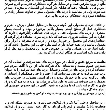
مانع از ورود سارقین شده و در مقابل هر گونه دستکاری، تخریب و اهرم نمودن
ایمن و قابل اطمینان باشد که شایان ذکر است این اطمینان به منزله ی صد در
صد نبوده ولی در مقایسه با درب های معمولی میتوان تفاوت بسیار زیادی را
مشاهده نمود و به استحکام این درب ها پی برد.
بر خلاف درهای معمولی این گونه درب ها در مقابل فشار ، برش ، اهرم و
دستکاری قفل از سطح ایمنی بسیار بالایی برخوردار بوده و امنیت بسیار
بیشتری از درب های معمولی حتی با نرده های حفاظتی (آکاردئونی) دارند که
اشاره به این مطلب ضروری میباشد که باید درب مورد استفاده قرار گرفته از
استانداردهای این محصول بر خوردار بوده و از درب های متفرقه با ابزار یراق
معمولی نباشد و در همه جهات دارای استاندارد جهانی این محصول باشد که در
ادامه اشارات و راهنمایی هایی در خصوص خرید این محصول و مد نظر قرار
دادن چند نکته اساسی در هنگام انتخاب آن کرده ایم.
متاسفانه مرجع دقیق و کاملی در مورد درب های ضد سرقت و اشنایی آن در
دسترس عموم نیست و متاسفانه اندک شرکت هایی از این نا آگاهی مردم سو
استفاده کرده و درب های در شکل و شمایل درب های ضد سرقت را به عنوان
درب ضد سرقت به فروش میرسانند که از چند و یا حتی هیچکدام از استاندارد
های این گونه درب ها بر خوردار نبوده و دارای ایمنی معمولی در حد درب های
معمول و ضد سرقت میباشند به طور مثال در میان دو رویه درب هیچ گونه ورق
فلزی به کار نرفته باشد که با چشم و نداشتن آگاهی در این خصوص فهمیدن آن
بسیار مشکل میباشد.
برخی از مهمترین ویژگی های درهای ضدسرقت لوکس به شرح زیر هستند:
– در ساختار داخلی آنها یک ورق فولادی سرتاسری به صورت شبکه ای و با
ضخامت 1-5/1 میلیمتر و فوم پلی اورتان به کار رفته است. این ورق فولادی