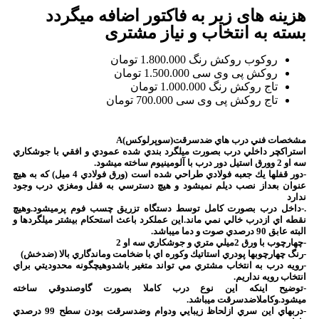
هزینه های زیر به فاکتور اضافه میگردد
بسته به انتخاب و نیاز مشتری
روکوب روکش رنگ
1.800.000 تومان
روکش پی وی سی
1.500.000 تومان
تاج روکش رنگ
1.000.000 تومان
تاج روکش پی وی سی
700.000 تومان
مشخصات فني درب هاي ضدسرقت(سوپرلوكس)A
استراكچر داخلي درب بصورت ميلگرد بندي شده عمودي و افقي با جوشكاري
سه او 2 وورق استيل دور درب با آلومينيوم ساخته ميشود.
-دور قفلها يك جعبه فولادي طراحي شده است (ورق فولادي 4 ميل) كه به هيچ
عنوان بعداز نصب ديلم نميشود و هيچ دسترسي به قفل ومغزي درب وجود
ندارد
.-داخل درب بصورت كامل توسط دستگاه تزريق چسب فوم پرميشود.وهيچ
نقطه اي ازدرب خالي نمي ماند.این عملكرد باعث استحكام بيشتر ميلگردها و
البته عابق 90 درصدي صوت و دما ميباشد.
-چهارچوب با ورق 2ميلي متري و جوشكاري سه او 2
-رنگ چهارچوبها پودري استاتيك وكوره اي با ضخامت وماندگاري بالا (ضدخش)
-رويه درب به انتخاب مشتري مي تواند متغير باشدوهيچگونه محدوديتي براي
انتخاب رويه نداريم.
-توضيح اينكه اين نوع درب كاملا بصورت گاوصندوقي ساخته
ميشود.وكاملاضدسرقت ميباشد.
-دربهاي اين سري ازلحاظ زيبايي ودوام وضدسرقت بودن سطح 99 درصدي