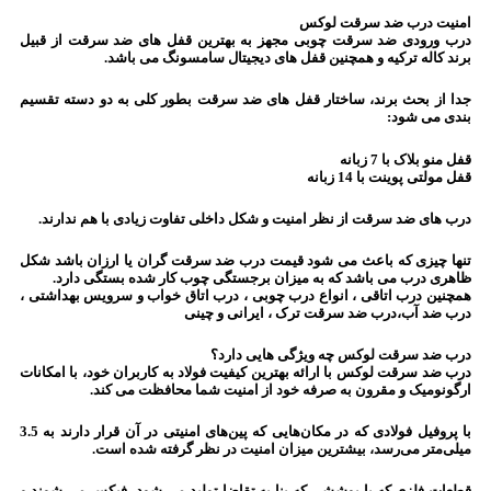
امنیت درب ضد سرقت لوکس
درب ورودی ضد سرقت چوبی مجهز به بهترین قفل های ضد سرقت از قبیل
برند کاله ترکیه و همچنین قفل های دیجیتال سامسونگ می باشد.
جدا از بحث برند، ساختار قفل های ضد سرقت بطور کلی به دو دسته تقسیم
بندی می شود:
قفل منو بلاک با 7 زبانه
قفل مولتی پوینت با 14 زبانه
درب های ضد سرقت از نظر امنیت و شکل داخلی تفاوت زیادی با هم ندارند.
تنها چیزی که باعث می شود قیمت درب ضد سرقت گران یا ارزان باشد شکل
ظاهری درب می باشد که به میزان برجستگی چوب کار شده بستگی دارد.
همچنین درب اتاقی ، انواع درب چوبی ، درب اتاق خواب و سرویس بهداشتی ،
درب ضد آب،درب ضد سرقت ترک ، ایرانی و چینی
درب ضد سرقت لوکس چه ویژگی هایی دارد؟
درب ضد سرقت لوکس با ارائه بهترین کیفیت فولاد به کاربران خود، با امکانات
ارگونومیک و مقرون به صرفه خود از امنیت شما محافظت می کند.
با پروفیل فولادی که در مکان‌هایی که پین‌های امنیتی در آن قرار دارند به 3.5
میلی‌متر می‌رسد، بیشترین میزان امنیت در نظر گرفته شده است.
قطعات فلزی که با پوششی که بنا به تقاضا تولید می شود، فیکس می شوند و