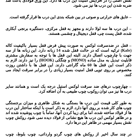
نقش اصلی را در افزایش امنیت این درب ها دارد. این ورق فولادی باعث ضد
ضربه شدن این درب ها نیز می شود.
– عایق های حرارتی و صوتی در بین شبکه بندی این درب ها قرار گرفته است.
– این درب ها سه لولا دارند و مجهز به قفل مرکزی، دستگیره برنجی آبکاری
شده، قفل پست چی، قفل دیجیتال و چشمی هستند.
– قفل در ضدسرقت لوکس به صورت پیش فرض قفل بسیار باکیفیت کاله
(Kale) ترکیه است که در حالت قفل شده 14 زبانه دارد. این زبانه ها از سه
جهت با چارچوب اتصال دارند. البته این قفل ها با توجه به سفارش مشتری
قابلیت تبدیل به مدل ساده (MONO) و چنگکی (HOOK) را نیز دارند. لازم به
ذکر است این قفل ها 60 ماه گارانتی دارند. این قفل ها با داشتن روزت
مخصوص بر روی توپی قفل امنیت بسیار زیادی را در برابر سرقت ایجاد می
کنند.
– چهارچوب درهای ضد سرقت لوکس استیل درجه یک است و همانند سایر
درب ها نیز می توان روکوب چوب طبیعی به آن اضافه کرد.
به طور کلی قیمت این درب ها بستگی به شکل ظاهری و میزان برجستگی
چوب های کار شده بر روی آنها دارد. لازم به ذکر است با اینکه ساختار این درب
ها از فولاد ساخته شده، اما برای زیبا کردن آنها، تماماً با چوب پوشیده شده اند
و در ظاهر لوکس این درب ها هیچ نشانی از فولاد دیده نمی شود. روکش چوب
نقش بسیار مهمی در ظاهر این درها دارد.
در چند سال اخیر از روکش های چوب گردو وارداتی، چوب بلوط، چوب