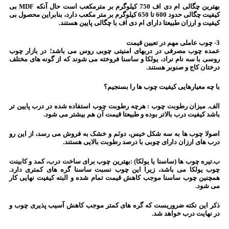
بهترین چگالی ام دی اف 750 کیلوگرم بر مترمکعب است حال آنکه MDF بی
کیفیت چگالی حدود 600 تا 650 کیلوگرم بر متر مکعب دارد، بنابراین محصول بی
کیفیت و ارزان طبیعتا دارای ام دی اف با چگالی پایین هستند.
3- چوب عاملی مهم در تعیین قیمت
عمده چوب مصرفی در دربهای امنیتی چوبی روس می باشد؛ در بازار چوب
روسی با سه نام نراد، یولکا و ساسنا فروخته می شوند که از گونه های مختلف
درختان کاج و صنوبر هستند.
با چه معیارهایی کیفیت چوب ها را بسنجیم؟
الف. میزان رطوبت چوب : هرچه رطوبت چوب استفاده شده در درب پایین تر
باشد کیفیت درب بالاتر بوده و طبیعتا قیمت آن هم بیشتر می شود.
اصولا چوب ها به سه شکل خیس، دونَم و خشک به فروش می رسد، از این رو
درب های ارزان دارای چوبی با درصد رطوبت بالایی هستند.
ب.تیره چوب ها (ساسنا یا یولکا) :بهترین چوب برای ساخت درب، کمد و کابینت
چوب یولکا می باشد، زیرا این چوب نسبت ساسنا گره های کمتری دارد.
همچنین چوب ساسنا موجب کاهش قیمت تمام شده و البته کیفیت نهایی کار
می شود.
ذکر این نکته ضروریست که گره های کمتر موجب کاهش آسیب پذیری چوب و
در نهایت درب خواهد شد.