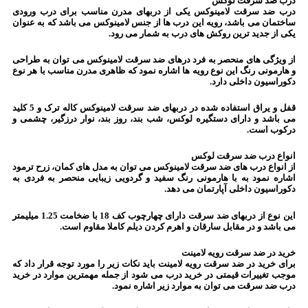
درب ضد سرقت لوکس
درب ضد سرقت لامینوکس یکی از دربهای مدرن مناسب برای درب ورودی
ساختمان می باشد، رویه این درب ها از جنس لامینوکس می باشد که به عنوان
یکی از جدید ترین روکش های درب به شمار می رود.
از ویژگی های منحصر به فرد درهای ضد سرقت لامینوکس می توان به طراحی
و هارمونی رنگ این نوع رویه ها اشاره نمود که ظاهری مدرن مناسب با هر نوع
دکوراسیون داخلی دارد.
قفل و یراق استفاده شده در دربهای ضد سرقت لامینوکس کاله ترک و 5 کلید
می باشد و دارای دستگیره لوکس، شب بند، روز بند، نوار درزگیر، چشمی و
درکوب است.
انواع درب ضد سرقت لوکس
از انواع درب های ضد سرقت لامینوکس می توان به مدل های کمان، زرح ترمود
اشاره نمود به با هارمونی رنگ سفید و گردویی زیبایی منحصر به فردی به
دکوراسیون داخلی آپارتمان می دهد.
این نوع از دربهای ضد سرقت دارای چهارچوب کف 18 با ضخامت 1.25 میلیمتر
می باشد و در مقابل سارقان و اهرم کردن دیلم کاملا مقاوم است.
خرید در ضد سرقت رویه لامینت
برای خرید در ضد سرقت رویه لامینت باید نکات زیر را مورد توجه قرار داد که
موجب تغییرات قیمتی در خرید درب می شود از جمله مهمترین موارد در خرید
درب ضد سرقت می توان به موارد زیر اشاره نمود.