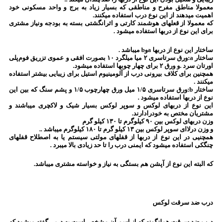
معمولا مناطق مفرح و مناطقی که بسیار زیاد به برج و واحد مسکونی خود
اهمیت میدهند از این نوع درب استفاده میکنند.
که معمولا از قعلهای هوشمند کارتی و اثرانگشتی بسته به بودجه ونیاز مشتری
برای این نوع از دربها استفاده میشود .
ساختار این نوع از دربها aوb میباشد .
ساختار a:ورق سرتاسری ۲ میا میلگرد ۱۰ بصورت افقی و عموی تزریق فوم‌پلی
اورتان سرد .و ورق ۲ برای چهار چوبها استفاده میشود.
همچنین برای کلاف بیرونی درب از آلومینیوم استیل برای زیبایی بیشتر استفاده
میکنند .
ساختار b:ورق سرتاسری ۱/۵ میل ورق چهارچوب ۱/۵ و پشم سنگ که بین این
نوع از دربها استفاده میشود .
این نوع از دربهای لوکس و سوپر لوکس بسیار شیک و لاکچری میباشند و
مشتریان مختص به خودرادارند.
وزن دربهای لوکس بین ۹۰ کیلوگرم تا ۱۳۰ کیلو گرم
و وزن درلاای سوپر لوکس بین ۱۳ کیلو گرم تا ۱۸۰ کیلوگرم میباشد ‌..
همچنیی در این نوع از دربها از قفلهای مولتی سیستم یا به اصطلاح قفلهای
چنگکی استفاده میشود که ایمنی درب را تا حد زیادی بالا میبرد .
که البته این نوع از آپشن هم بستگی به نیاز و خواسته مشتری میباشد.
درب ضد سرقت لوکس
درب ضد سرقت همانگونه که از اسم آن مشخص است به دربی گفته میشود که