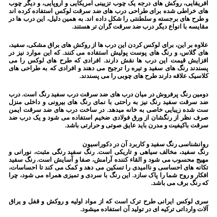
افریقایی، روکش های درجه یک چوب تزیینی امریکایی و اروپایی، و دیگر چوب
های خراطی شده برای طراحی درب های ضد سرقت لوکس استفاده کرده اند
و طرح های برجسته و سلطنتی را شکل داده اند. به همین دلیل، این درب ها در
مقایسه با انواع دیگر درب ضد سرقت گران تر هستند.
علاوه بر این، برای لوکس کردن این درب ها از روکش های براق مشکی، سفید،
های گلاس، و رنگ های پوست پولیش استفاده می کنند. که این موارد نیز در
افزایش قیمت این درب ها نقش دارند. افرادی که طرح های لوکس را می
پسندند رنگ های سفید و تیره را ترجیح می دهند و افرادی که به طراحی های
کلاسیک علاقه دارند طرح های چوبی را می پسندند.
دومین رنگ پرفروش در میان درب های ضد سرقت درب سفید رنگ است. درب
ضد سرقت سفید رنگ نیز به راحتی با نمای رنگ های بیرونی و داخلی منزل
ست شده زیبایی خاصی به خانه میدهد. در ساخت درب های ضد سرقت ایمن
صرف نظر از رنگشان از ورق فولادی ضخیم استفاده می شود و یک درب ضد
سرقت باکیفیت و مدرن باید عایق صوتی و حرارتی باشد.
روانشناسی رنگ سفید و کاربرد آن در دکوراسیون
رنگ سفید، مخالف سیاهی و تاریکی است. رنگ سفید رنگی مثبت، نورانی و
مهیج محسوب می شود و القاء کننده آرامش، صفا و آسایش است. رنگ سفید
تکانه های احساسی و ناامیدی را تسکین می دهد و کمک می کند تا احساسات،
افکار و روح شما را پاک سازد. این رنگ با سردی و تمیزی همراه می شود، چرا
که رنگ برف می باشد.
سری لوکس ایرانی طرح ترک است که از مواد اولیه و روکش و قفل و یراق
آلات وارداتی ترکیه ای در تولید آن استفاده میشود.