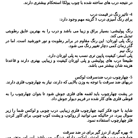
در نتیجه درب های ساخته شده با چوب یولکا استحکام بیشتری دارند.
4- تاثیر رنگ در قیمت درب
یرای رنگ آمیزی درب 3 گزینه مهم وجود دارد:
رنگ پولیشی: بسیار براق و زیبا می باشد و درب را به بهترین عایق رطوبتی
تبدیل می کند.
رنگ پلی اورتان: این رنگ مقاوم در برابر رطوبت و نور خورشید است. اما در
گذر زمان کمی دچار تغییر رنگ می شود.
رنگ نیم
پلی استر: کیفیت پایین تری نسب به پلی اورتان دارد.
طبیعتا درب های پولیشی و پلی اورتان کیفیت و زیبایی بهتری دارند و قاعدتا
هزینه شان بیشتر می باشد.
5- چهارچوب درب ضدسرقت لوکس
دربهای ضد سرقت با توجه به وزن بالایی که دارند، نیاز به چهارچوب فلزی دارند.
در پشت چهارچوب باید لقمه های فلزی جوش شود تا بتوان چهارچوب را به
قوطی فلزی های کار شده در فریم دیوار جوش داد.
شاید با خود فکر کنید چهارچوب فلزی زیبایی درب چوبی و لوکس شما را زیر
سوال ببرد، در حالیکه می توانید از روکوب و پشت کوب چوبی برای کاور کردن
فلز چهارچوب استفاده نمود.
6- بهره گیری از درز گیر برای در ضد سرقت
چهارچوب درب های امنیتی لوکس دارای درزگیر می باشد. این امر منجر می