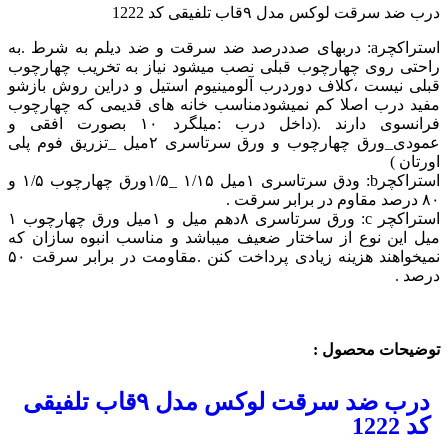
درب ضد سرقت لوکس مدل ۹قاب تلفیقی کد 1222
استراکچرa: دربهای صددرصد ضد سرقت و ضد دیلم به شرط .به
راحتی روی چهارچوب قبلی نصب میشود نیاز به تخریب چهارچوب
قبلی نیست ،کلاف دوردرب آلومینیوم استیل و دراین روش بازشو
مفید درب اصلا کم نمیشودمناسب خانه های قدیمی که چهارچوب
فرانسوی دارند ‌.(داخل درب :میلگرد ۱۰ بصورت افقی و
عمودی_ورق چهارچوب و ورق سرتاسری ۲میل _تزریق فوم پلی
اورتان )
استراکچرb: ودق سرتاسری ۱میل ۱/۱۵ _۱/۵ورق چهارچوب ۱/۵ و
۸۰ درصد مقاوم در برابر سرقت .
استراکچر c: ورق سرتاسری ۸دهم میل و ۱میل ورق چهارچوب ۱
میل این نوع از ساختار ضعیف میباشد و مناسب انبوه سازان که
نمیخواهند هزینه زیادی پرداخت کنن .مقاومت در برابر سرقت ۵۰
درصد .
توضیحات محصول :
درب ضد سرقت لوکس مدل ۹قاب تلفیقی
کد 1222