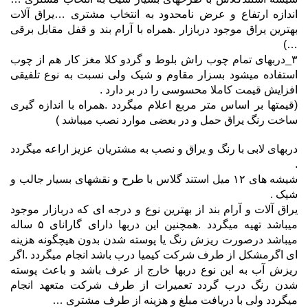
اندازه ارتفاع و عرض نامحدود به انتخاب مشتری …یراق آلات
بهترین یراق موجود دربازار .همراه با آرام بند و قفل مقابل برقی
…)
۳_دربهای تمام چوب راش بلوط و گردو کلا مغز کار هم از چوب
استفاده میشود بسزار مقاوم و شیک ولی نسبت به نوع تلفیقی
افزایش قیمت کاملا محسوسی را در بر دارد ‌.
(قیمتها بر اساس متر مربع اعلام میگردد .همراه با اندازه گیری
ساخت رنگ یراق حمل و در بعضی موارد نصب میباشد )
دربهای لابی با رنگ و یراق و نصب به مشتریان عزیز اراعه میگردد
.
شیشه های ۱۲ میل استند گلاس با طرح و نقشهای بسیار جالب و
شیک .
یراق آلات و آرام بند از بهترین نوع و درجه ای که دربازار موجود
میباشد تهیه میگردد .همچنین این دربها دارای گارانای ۵ ساله
میباشد درصورت ریزش رنگ یا پوسته شدن بدون هیچگونه هزینه
ای اگرمشکل از طرف شرکت کیمیا درب باشد انجام میگردد .اگر
ریزش آب به این نوع دربها خارج از عرف باشد و باعث پوسته
شدن رنگ درب گردد تعمیرات از طرف شرکت متعهد انجام
میگردد ولی با دریافت مبلغ و هزینه از طرف مشتری …