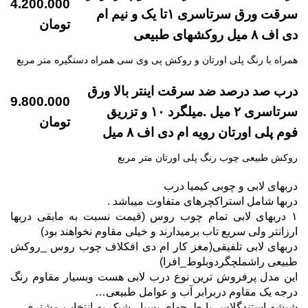
4.200.000
سرقت ورق سرتاسری ۱تا یک و نیم ام
تومان
دی اف ۸ میل روکشهای طبیعی
همراه با رنگ پلی اورتان و روکش پی وی سی همراه دستگیره متر مربع
درب صد درصد ضد سرقت اینتر بالا ورق
9.800.000
سرتاسری ۲ میل .میلگرد ۱۰ و تزریق
تومان
فوم پلی اورتان رویه ام دی اف ۸ میل
روکش طبیعی چوب رنگ پلی اورتان متر مربع
دربهای لابی و چوبی کیمیا درب
دربها شامل استراکچرهای متفاوت میباشد .
۱ دربهای لابی تمام چوب روس (قیمت نسبت به مابقی دربها
ارزانتر ولی سریع تاب برمیدارند و خیلی مقاوم نخواهند بود)
دربهای لابی تلفیقی(مغز کار ام دی افکلاف چوب روس _روکش
طبیعی راشملچگردوبلوط_افرا)
این مدل پرفروش ترین نوع درب لابی هست وبسیار مقاوم رنگ
درجه یک مقاوم دربرابر آب و عوامل طبیعی…
شیشه استندگلاس با طرحهای بسیار شیک به انتخاب مشتری …