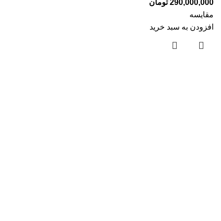
290,000,000
تومان
مقایسه
افزودن به سبد خرید
درباره ما
تماس با ما
فروشگاه
مقالات
سوالات متداول
محصولات
درب لابی