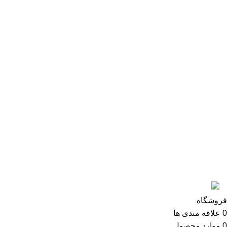
درب ضد سرقت
درب اتاقی
درب روکش فلز
درب چرمی
درباره ما:
شرکت چوب صنعت کیمیا پس از 18 سال تجربه موفق در زمینه
واردات و فروش درب های ضد سرقت از ترکیه و چین ارائه
خدمات قوی پس از فروش مفتخر به کسب رضایتمندی عموم
09305856839
مشتریان خویش می باشد.
@ تمام حقوق این سایت متعلق به سایت کیمیا درب می باشد.
فروشگاه
0
علاقه مندی ها
0
موارد
محصول