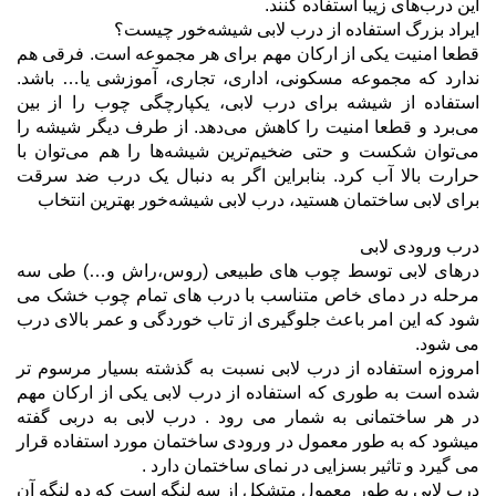
این درب‌های زیبا استفاده کنند.
ایراد بزرگ استفاده از درب لابی شیشه‌خور چیست؟
قطعا امنیت یکی از ارکان مهم برای هر مجموعه است. فرقی هم
ندارد که مجموعه مسکونی، اداری، تجاری، آموزشی یا… باشد‌.
استفاده از شیشه برای درب لابی، یکپارچگی چوب را از بین
می‌برد و قطعا امنیت را کاهش می‌دهد. از طرف دیگر شیشه را
می‌توان شکست و حتی ضخیم‌ترین شیشه‌ها را هم می‌توان با
حرارت بالا آب کرد. بنابراین اگر به دنبال یک درب ضد سرقت
برای لابی ساختمان هستید، درب لابی شیشه‌خور بهترین انتخاب
درب ورودی لابی
درهای لابی توسط چوب های طبیعی (روس،راش و…) طی سه
مرحله در دمای خاص متناسب با درب های تمام چوب خشک می
شود که این امر باعث جلوگیری از تاب خوردگی و عمر بالای درب
می شود.
امروزه استفاده از درب لابی نسبت به گذشته بسیار مرسوم تر
شده است به طوری که استفاده از درب لابی یکی از ارکان مهم
در هر ساختمانی به شمار می رود . درب لابی به دربی گفته
میشود که به طور معمول در ورودی ساختمان مورد استفاده قرار
می گیرد و تاثیر بسزایی در نمای ساختمان دارد .
درب لابی به طور معمول متشکل از سه لنگه است که دو لنگه آن