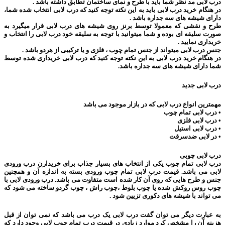
درب لابی مد نظر شما باید با طرح و نمای ساختمان تطابق داشته باشد .
در هنگام خرید درب لابی باید به این نکته توجه کنید که درب لابی انتخاب شده شما،
دارای شیشه های سه جداره باشد .
طرح و نقشی که معمولا توسط برنز روی شیشه های درب لابی قرار میگیرد به
صورت سلیقه ای بوده و شما میتوانید با توجه به سلیقه خود درب لابی را انتخاب و
خریداری نمایید .
جنس درب لابی میتواند از جنس تمام چوب ، فلزی و یا ترکیبی از هردو باشد .
در هنگام خرید درب لابی به این نکته توجه کنید که درب لابی خریداری شده توسط
شما دارای شیشه های سه جداره باشد.
درب لابی جدید
مهمترین انواع درب لابی که در بازار موجود می باشد
• درب لابی تمام چوب
• درب لابی فلزی
• درب لابی استیل
• در لابی ضدسرقت
درب لابی چوبی
درب لابی تمام چوب یکی از انتخاب های بسیار جذاب برای خریدارن درب ورودی
لابی می باشد. قیمت درب لابی تمام چوب ورودی بسته به اندازه آن و همچنین
جنس و طرح هایی که روی آن کار شده است متفاوت می باشد. درب ورودی لابی با
چوب روس روکش شده یا چوب بلوط ،چوب راش ، چوب گردو ساخته می شود که
می تواند با شیشه های دکوری تزیین شود .
به عبارت دیگر می توان گفت درب لابی یک درب می باشد که نمی توان از قبل
هزینه آن را مشخص کرد موارد زیادی در قیمت درب تمام چوب لابی وجود دارد که