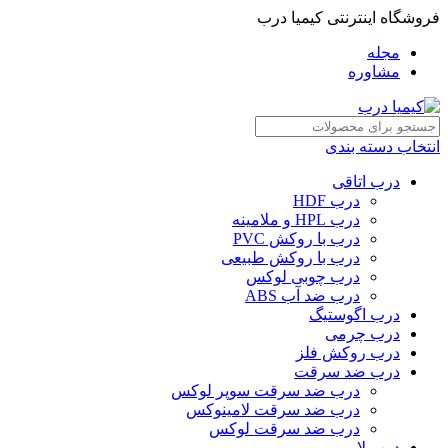
فروشگاه اینترنتی کیمیا درب
مجله
مشاوره
انتخاب دسته بندی
درب اتاقی
درب HDF
درب HPL و ملامینه
درب با روکش PVC
درب با روکش طبیعی
درب چوبی لوکس
درب ضد آب ABS
درب اگوستیگ
درب چرمی
درب روکش فلز
درب ضد سرقت
درب ضد سرقت سوپر لوکس
درب ضد سرقت لامینوکس
درب ضد سرقت لوکس
درب لابی