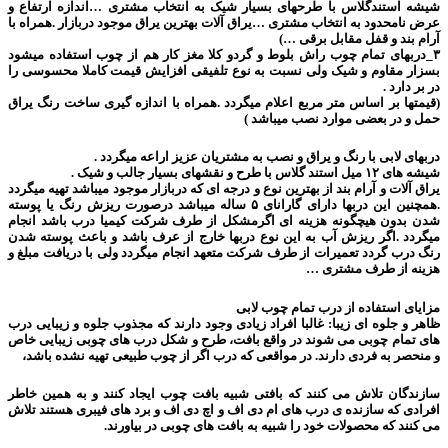
شیشه استندگلاس با طرحهای بسیار شیک به انتخاب مشتری …اندازه ارتفاع و
عرض نامحدود به انتخاب مشتری …یراق آلات بهترین یراق موجود دربازار .همراه با
آرام بند و قفل مقابل برقی …)
۳_دربهای تمام چوب راش بلوط و گردو کلا مغز کار هم از چوب استفاده میشود
بسزار مقاوم و شیک ولی نسبت به نوع تلفیقی افزایش قیمت کاملا محسوسی را
در بر دارد ‌.
(قیمتها بر اساس متر مربع اعلام میگردد .همراه با اندازه گیری ساخت رنگ یراق
حمل و در بعضی موارد نصب میباشد )
دربهای لابی با رنگ و یراق و نصب به مشتریان عزیز اراعه میگردد .
شیشه های ۱۲ میل استند گلاس با طرح و نقشهای بسیار جالب و شیک .
یراق آلات و آرام بند از بهترین نوع و درجه ای که دربازار موجود میباشد تهیه میگردد
.همچنین این دربها دارای گارانای ۵ ساله میباشد درصورت ریزش رنگ یا پوسته
شدن بدون هیچگونه هزینه ای اگرمشکل از طرف شرکت کیمیا درب باشد انجام
میگردد .اگر ریزش آب به این نوع دربها خارج از عرف باشد و باعث پوسته شدن
رنگ درب گردد تعمیرات از طرف شرکت متعهد انجام میگردد ولی با دریافت مبلغ و
هزینه از طرف مشتری …
مزایای استفاده از درب تمام چوب لابی
ظاهر و جلوه ای زیبا: غالبا افراد زیادی وجود دارند که مجذوب جلوه و زیبایی درب
های تمام چوبی می شوند در واقع بافت، طرح و شکل درب های چوبی زیبایی خاص
و منحصر به فردی دارند. در مواقعی که درب اگر از چوب طبیعی تهیه نشده باشد،
سازندگان تلاش می کنند که بافتی شبیه بافت چوب ایجاد کنند و به همین خاطر
افرادی که سازنده ی درب های ام دی اف و اچ دی اف و برد های فیبری هستند تلاش
می کنند که محصولات خود را شبیه به بافت های چوبی در بیاورند.