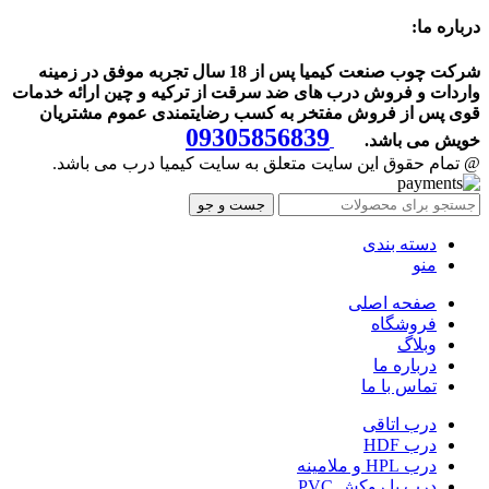
درباره ما:
شرکت چوب صنعت کیمیا پس از 18 سال تجربه موفق در زمینه
واردات و فروش درب های ضد سرقت از ترکیه و چین ارائه خدمات
قوی پس از فروش مفتخر به کسب رضایتمندی عموم مشتریان
09305856839
خویش می باشد.
@ تمام حقوق این سایت متعلق به سایت کیمیا درب می باشد.
جست و جو
دسته بندی
منو
صفحه اصلی
فروشگاه
وبلاگ
درباره ما
تماس با ما
درب اتاقی
درب HDF
درب HPL و ملامینه
درب با روکش PVC