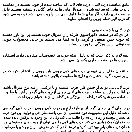
عایق مناسب درب لابی : درب های لابی که ساخته شده از چوب هستند در مقایسه
با درب هایی که ساخته شده از متریال هایی مانند فایبر گلاس و شیشه هستند عایق
مناسب تری دارند، اگر برای شما عایق بندی در اولویت می باشد توصیه می شود
که درب لابی تمام چوبی را انتخاب نمایید.
درب لابی با چوب طبیعی
افرادی که در صنعت دکوراسیون طرفداران متریال چوب هستند بر این باور هستند
که چوب حس طبیعی و گرمی را به فضا می بخشد در حالی محصولات چوبی
مصنوعی از این ویژگی برخوردار نیستند.
البته لازم به ذکر است که به دلیل اینکه چوب ها خصوصیات متفاوتی دارند استفاده
از چوب ها در صنعت نجاری یکسان نمی باشد.
به عنوان مثال برای تهیه ی درب های لابی چوبی باید چوبی را انتخاب کرد که در
برابر سرما، گرما، حشرات و قارچ ها مقاومت بالایی داشته باشد.
درب لابی می تواند از جنس فلز، چوب، شیشه و یا ترکیبی از سه نوع متریال باشد،
در اغلب موارد در ساخت درب های لابی چوبی ازچوب های گردو، راش، بلوط و…
استفاده می شود که در ادامه به ویژگی هر کدام از آن ها خواهیم پرداخت.
درب های لابی چوبی گرد: از پرطرفدارترین درب لابی چوبی ، درب لابی گرد می
باشد که دلیل این محبوبیت نوع هندسی آن می باشد. طراحی و تولید این نوع درب
ها بسیار پیچیده و زمان زیادی را طلب می کند ولی با این وجود به لوکس دیده شدن
ساختمان کمک زیادی می کند. درب های لابی را می توان از چوب های مصنوعی و یا
همان درب های پلی وود تهیه کرد و در مناطقی که در معرض باران و باد و یا مرطوب
هستند این درب ها گزینه ی مناسبی برای انتخاب می باشند.