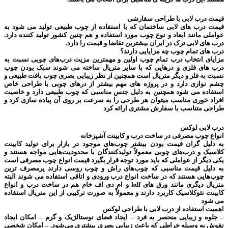
قیمت درب لابی با طراحی سفارشی
قیمت درب های لابی ساختمان که با استفاده از چوب طبیعی تولید می شود به
عواملی مانند ابعاد و نوع چوب مورد استفاده و هم چنین کشور تولید کننده دارد.
درب های لابی ترک در ایران بیشترین تقاضا و قیمت را دارد.
درب های تمام چوب چه مزایایی دارند؟
مزایای انتخاب درب تمام چوب اولین و مهمترین مزیت درب‌های چوبی نسبت به
درب های فلزی و درهایی که با سایر متریال ساخته می شوند سبک بودن چوب
نسبت به فلز و دیگر متریال است همچنین از نظر زیبایی بصری چوب بافت طبیعی و
چشم نوازی دارد و در پروژه های مهم بیشتر از درهای چوبی با طراحی خاص
استفاده می شود همچنین به دلیل جنس مناسبی که چوب طبیعی دارد و خاصیت
افراد خوری مناسب میتوان هر طرحی را به سرعت بر روی آن پیاده سازی کرد و
طراحی متناسب با سفارش مشتری ارائه کرد
درب لابی لوکس
انواع چوب مصرفی در ساخت درب و کابینت آشپزخانه
به دلیل گران قیمت بودن بیشتر چوب‌های موجود در بازار برای تولید کابینت
کلاسیک و درب‌های چوبی معمولاً تولیدکنندگان با محدودیت‌هایی مواجه هستند و
یکی دیگر از عواملی که باید مورد توجه قرار بگیرد قیمت انواع چوب مصرفی است
به دلیل قیمت مناسبی که چوب‌های راش و چوب روسی دارند پرمصرف ترین
چوب‌هایی هستند که در ساخت انواع درب ورودی و اتاقی استفاده می شوند البته
متریال دیگری مانند ورق های hdf و ام دی اف خام هم در ساخت درب و انواع
کابینت نئوکلاسیک کاربرد دارند و معمولاً به صورت ترکیبی از این متریال استفاده
می شود
اهمیت استفاده از درب لابی با طراحی لوکس
– جلوه و زیبایی منحصر به فرد – ایجاد فضای نوستالژیک و گرم – امکان ایجاد
نقوش به وسیله خراطی که باعث زیبایی بصری بیشتری می‌شود. – امکان شخصی