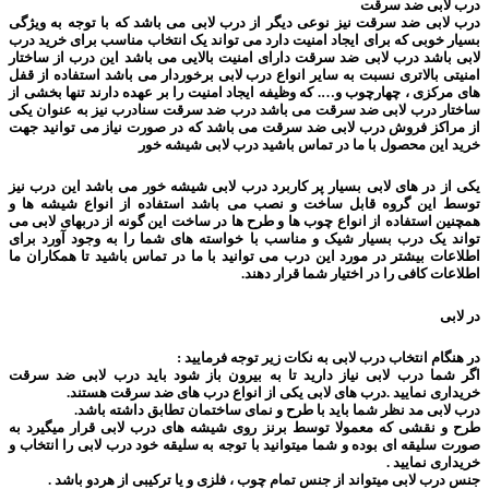
درب لابی ضد سرقت
درب لابی ضد سرقت نیز نوعی دیگر از درب لابی می باشد که با توجه به ویژگی
بسیار خوبی که برای ایجاد امنیت دارد می تواند یک انتخاب مناسب برای خرید درب
لابی باشد درب لابی ضد سرقت دارای امنیت بالایی می باشد این درب از ساختار
امنیتی بالاتری نسبت به سایر انواع درب لابی برخوردار می باشد استفاده از قفل
های مرکزی ، چهارچوب و…. که وظیفه ایجاد امنیت را بر عهده دارند تنها بخشی از
ساختار درب لابی ضد سرقت می باشد درب ضد سرقت سنادرب نیز به عنوان یکی
از مراکز فروش درب لابی ضد سرقت می باشد که در صورت نیاز می توانید جهت
خرید این محصول با ما در تماس باشید درب لابی شیشه خور
یکی از در های لابی بسیار پر کاربرد درب لابی شیشه خور می باشد این درب نیز
توسط این گروه قابل ساخت و نصب می باشد استفاده از انواع شیشه ها و
همچنین استفاده از انواع چوب ها و طرح ها در ساخت این گونه از دربهای لابی می
تواند یک درب بسیار شیک و مناسب با خواسته های شما را به وجود آورد برای
اطلاعات بیشتر در مورد این درب می توانید با ما در تماس باشید تا همکاران ما
اطلاعات کافی را در اختیار شما قرار دهند.
در لابی
در هنگام انتخاب درب لابی به نکات زیر توجه فرمایید :
اگر شما درب لابی نیاز دارید تا به بیرون باز شود باید درب لابی ضد سرقت
خریداری نمایید .درب های لابی یکی از انواع درب های ضد سرقت هستند.
درب لابی مد نظر شما باید با طرح و نمای ساختمان تطابق داشته باشد.
طرح و نقشی که معمولا توسط برنز روی شیشه های درب لابی قرار میگیرد به
صورت سلیقه ای بوده و شما میتوانید با توجه به سلیقه خود درب لابی را انتخاب و
خریداری نمایید .
جنس درب لابی میتواند از جنس تمام چوب ، فلزی و یا ترکیبی از هردو باشد .