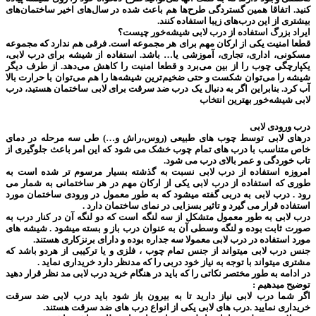
کنید. اتفاقا همین گستردگی طرح‌ها هم باعث شده در سال‌های اخیر ساختمان‌های
بیشتری از این درب‌های زیبا استفاده کنند.
ایراد بزرگ استفاده از درب لابی شیشه‌خور چیست؟
قطعا امنیت یکی از ارکان مهم برای هر مجموعه است. فرقی هم ندارد که مجموعه
مسکونی، اداری، تجاری، آموزشی یا… باشد‌. استفاده از شیشه برای درب لابی،
یکپارچگی چوب را از بین می‌برد و قطعا امنیت را کاهش می‌دهد. از طرف دیگر
شیشه را می‌توان شکست و حتی ضخیم‌ترین شیشه‌ها را هم می‌توان با حرارت بالا
آب کرد. بنابراین اگر به دنبال یک درب ضد سرقت برای لابی ساختمان هستید، درب
لابی شیشه‌خور بهترین انتخاب
درب ورودی لابی
درهای لابی توسط چوب های طبیعی (روس،راش و…) طی سه مرحله در دمای
خاص متناسب با درب های تمام چوب خشک می شود که این امر باعث جلوگیری از
تاب خوردگی و عمر بالای درب می شود.
امروزه استفاده از درب لابی نسبت به گذشته بسیار مرسوم تر شده است به
طوری که استفاده از درب لابی یکی از ارکان مهم در هر ساختمانی به شمار می
رود . درب لابی به دربی گفته میشود که به طور معمول در ورودی ساختمان مورد
استفاده قرار می گیرد و تاثیر بسزایی در نمای ساختمان دارد .
درب لابی به طور معمول متشکل از سه لنگه است که دو لنگه آن در کنار درب به
صورت ثابت بوده و لنگه وسطی آن به عنوان درب باز و بسته میشود . شیشه های
مورد استفاده در درب لابی معمولا سه جداره بوده و دارای برنزکاری هستند.
جنس درب لابی میتواند از جنس تمام چوب ، فلزی و یا ترکیبی از هردو باشد که
مشتری میتواند با توجه به نیاز خود دربی را که مدنظر دارد خریداری نماید .
در ادامه به طور مختصر نکاتی را که باید در هنگام خرید درب لابی مد نظر قرار دهید
توضیح میدهیم :
اگر شما درب لابی نیاز دارید تا به بیرون باز شود باید درب لابی ضد سرقت
خریداری نمایید .درب های لابی یکی از انواع درب های ضد سرقت هستند.