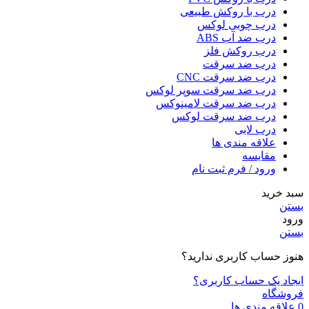
درب با روکش طبیعی
درب چوبی لوکس
درب ضد آب ABS
درب روکش فلز
درب ضد سرقت
درب ضد سرقت CNC
درب ضد سرقت سوپر لوکس
درب ضد سرقت لامینوکس
درب ضد سرقت لوکس
درب لابی
علاقه مندی ها
مقایسه
ورود / فرم ثبت نام
سبد خرید
بستن
ورود
بستن
هنوز حساب کاربری ندارید؟
ایجاد یک حساب کاربری؟
فروشگاه
0
علاقه مندی ها