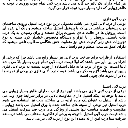
هر کدام دارای یک تاثیر جداگانه می باشد درب لابی تمام چوب ورودی با توجه به
ظاهر زیبایی که دارد بسیار مورد توجه قرار می گیرد.
درب لابی فلزی
نوعی از درب لابی فلزی می باشد. معمولی ترین نوع درب استیل ورودی ساختمان
درب پروفیلی میباشد. دربی که با پروفیل استیل ساخته میشود و رنگ آن نقره ای
است. پروفیل ها در حالت عادی بصورت براق هستند و برای رسیدن به یک درب
مات بایستی پروفیل را با ابزار و دستگاه مخصوص خشدار کرد. بسته به نوع
تجهیزات خش زنی کیفیت خش نیز متفاوت خش هنگامی مطلوب تلقی میشود که
دارای عمق مناسب، منظم و هم راستا باشد.
استفاده از فلزات برای ساخت درب لابی نیز بسیار رایج می باشد چرا که برخی از
افراد بر این باور می باشند که اولا قیمت درب لابی تمام چوب بسیار بالا می باشد
ثانیا امنیت این نوع از درب ها به دلیل استفاده از چوب نسبت به درب لابی فلزی
پایین تر می باشد لازم به ذکر می باشد. قیمت درب لابی فلزی در برخی از نمونه ها
بالاتر از نمونه های چوبی است
درب لابی استیل
نوعی از درب لابی فلزی می باشد این نوع از درب دارای ظاهر بسیار زیبایی می
باشد با توجه به اینکه استیل دارای مقاومت بالایی در برابر شرایط جوی و… می
باشد از استیل به عنوان یک ماده اولیه برای ساختن درب نیز استفاده می شود
درب استیل نیز نوعی از نمونه های ساخته شده با ورق استیل می باشد زیبایی ،
مقاومت و قیمت مناسب تنها بخشی از ویژگی های درب ضد سرقت استیل می
باشد قیمت درب لابی استیل با توجه به برخی از فاکتورها مختلف می باشد درب ضد
سرقت سنا درب امن ارائه دهنده این نوع از درب لابی نیز می باشد