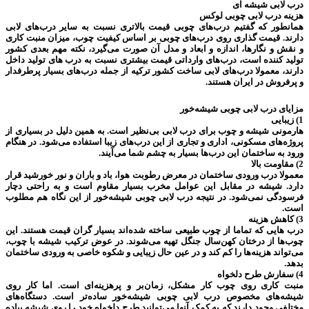
درب لابی شیشه ای
هزینه درب لابی چوبی لوکس
همانطور که گفتیم درب‌های چوبی قیمت بالاتری نسبت به سایر درب‌های لابی
دارند. قیمت گذاری روی درب‌های چوبی بر اساس کیفیت چوب، میزان منبت کاری
و نقش و نگارها، اندازه و ابعاد و مدل آن صورت می‌گیرد، نکته مهم بعدی کشور
تولید کننده است، درب‌های وارداتی قیمت بیشتری نسبت به درب های تولید داخل
دارند، معمولا درب‌های لابی ساخت کشور ترکیه از جمله درب‌های بسیار پرطرفدار
و پرفروش در ایران هستند.
مزایای درب لابی چوبی شیشه‌خور
1) زیبایی
هارمونی شیشه و چوب برای درب لابی بی‌نظیر است. به همین دليل در بسیاری از
پروژه‌های مسکونی، اداری و تجاری از این درب‌های زیبا استفاده می‌شود. در هنگام
ورود به ساختمان این درب‌ها بسیار به چشم شما می‌آیند.
2) مقاومت بالا
معمولا درب ورودی ساختمان در معرض رطوبت هوا، باد و باران و نور خورشید قرار
دارد. شیشه در مقابل این عوامل مخرب بسیار مقاوم است و به راحتی دچار
فرسودگی نمی‌شود. در نتیجه درب لابی چوبی شیشه‌خور از این نگاه هم مطلوب
است.
3) کاهش هزینه
درب هایی که تماما از چوب طبیعی ساخته شده‌اند بسیار گران قیمت هستند. این
چوب‌ها از درختان کهن‌سال جنگل تهیه می‌شوند. در عوض ترکیب شیشه با چوب،
می‌تواند هزینه‌ها را کم کند و در عین حال زیبایی و شکوه خاصی به ورودی ساختمان
بدهد.
4) سفارش طرح دلخواه
منبت کاری روی چوب کار مشکل، زمان‌بر و پر‌هزینه‌ای است. اما کار روی
شیشه‌های مخصوص درب لابی چوبی شیشه‌خور ساده‎‌تر است. دستگاه‌های
مختلفی وجود دارند که به کمک آنها می‌توانید طرح دلخواه خود را روی شیشه پیاده