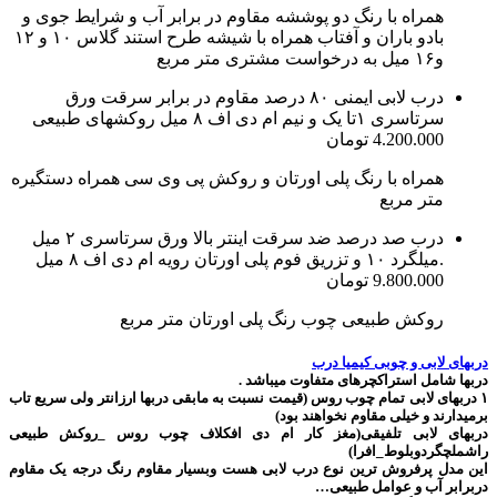
همراه با رنگ دو پوششه مقاوم در برابر آب و شرایط جوی و
بادو باران و آفتاب همراه با شیشه طرح استند گلاس ۱۰ و ۱۲
و۱۶ میل به درخواست مشتری متر مربع
درب لابی ایمنی ۸۰ درصد مقاوم در برابر سرقت ورق
سرتاسری ۱تا یک و نیم ام دی اف ۸ میل روکشهای طبیعی
4.200.000 تومان
همراه با رنگ پلی اورتان و روکش پی وی سی همراه دستگیره
متر مربع
درب صد درصد ضد سرقت اینتر بالا ورق سرتاسری ۲ میل
.میلگرد ۱۰ و تزریق فوم پلی اورتان رویه ام دی اف ۸ میل
9.800.000 تومان
روکش طبیعی چوب رنگ پلی اورتان متر مربع
دربهای لابی و چوبی کیمیا درب
دربها شامل استراکچرهای متفاوت میباشد .
۱ دربهای لابی تمام چوب روس (قیمت نسبت به مابقی دربها ارزانتر ولی سریع تاب
برمیدارند و خیلی مقاوم نخواهند بود)
دربهای لابی تلفیقی(مغز کار ام دی افکلاف چوب روس _روکش طبیعی
راشملچگردوبلوط_افرا)
این مدل پرفروش ترین نوع درب لابی هست وبسیار مقاوم رنگ درجه یک مقاوم
دربرابر آب و عوامل طبیعی…