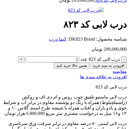
درب لابی کد 824
295,000,000
تومان
درب لابی کد ۸۲۳
شناسه محصول:
Brand:
DK823
کیما درب
290,000,000
تومان
درب لابی کد 823 عدد
افزودن به سبد خرید
همین حالا خرید کنید
مقایسه
افزودن به علاقه مندی ها
درب لابی کد 823
درب لابی ماستیو تلفیق چوب روس و ام دی اف و روکش
(راشملچبلوط) همراه با رنگ دو پوششه مقاوم در برابر آب و شرایط
جوی و بادو باران و آفتاب همراه با شیشه طرح استند گلاس ۱۰ و
۱۲ و۱۶ میل به درخواست مشتری متر مربع 6.800.000 هزار تومان
درب لابی ایمنی ۸۰ درصد مقاوم در برابر سرقت ورق سرتاسری
۱تا یک و نیم ام دی اف ۸ میل روکشهای طبیعی همراه با رنگ پلی