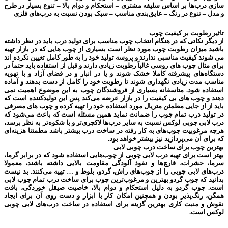
سازی درب‌ها بر اساس سلیقه مشتری – استحکام و دوام بالا – تنوع بسیار در طرح
و مدل – تنوع در رنگ – عایق‌بندی مناسب – سبک بودن نسبت به درب‌های فلزی
تاثیر رطوبت بر کیفیت چوب
از دیگر نکاتی که در هنگام انتخاب چوب مناسب برای تولید درب باید در نظر داشته
باشید میزان رطوبت چوب مورد نظر است بسیاری از چوب هایی که در بازار تهیه
می شوند کیفیت مناسبی ندارند و پروسه تولید خود را به طور کامل تعیین نکرده اند
برای مثال چوب های روسی غالباً رطوبت زیادی دارند و قبل از استفاده باید حتماً در
دستگاه‌های پیشرفته کاملا خشک شوند و یا در انبار و در فضای آزاد و با تهویه
مناسب مدت زیادی نگهداری شوند تا رطوبت خود را کامل از دست بدهند و آماده
استفاده شود. متاسفانه بسیاری از فروشندگان چوب به این موضوع اهمیت نمی
دهند و چوب های بی کیفیت را در بازار عرضه می‌کند پس این تولیدکننده است که
باید از از جایی مطمئن متریال مورد استفاده خود را تهیه کرده و چوب های مصرفی
در تولید درب تمام چوب را ضمانت نماید همین مسئله است که باعث می‌شود که
درب لابی چوبی لوکس نسبت به سایر درب‌ها لاکچری‌تر و با شکوه‌تر به نظر برسد،
هرچه مرغوبیت چوب‌های به کار رفته در ساخت درب بیشتر باشد مطمئنا هزینه‌ای
که برای آن می‌پردازید نیز بیشتر خواهد بود.
بهترین چوب برای ساخت درب چوبی لابی
بهتر است برای تهیه درب لابی چوبی از چوب‌هایی استفاده شود که در برابر گرما،
سرما، حشرات، قارچ‌ها و نفوذ آلودگی مقاومت بالایی داشته باشند، معمولا
درب‌های لابی چوبی را از چوب‌های راش، گردو، بلوط و … تهیه می‌کنند. بد نیست
بدانید که چوب گردو بهترین و مرغوب‌ترین چوب برای ساخت درب تمام چوب لابی
است. چوب گردو به دلیل استحکام و دوام بالا، خاصیت صیقل خوردگی، بافت
همگن، رنگ‌پذیر بودن و همچنین امکان کار با ابزار و دست روی آن برای ایجاد
نقوش و منبت کاری بهترین گزینه برای استفاده در ساخت درب‌های لابی چوبی
لوکس است.