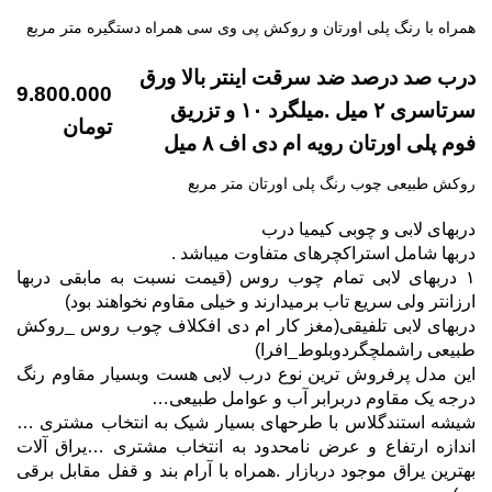
همراه با رنگ پلی اورتان و روکش پی وی سی همراه دستگیره متر مربع
درب صد درصد ضد سرقت اینتر بالا ورق
9.800.000
سرتاسری ۲ میل .میلگرد ۱۰ و تزریق
تومان
فوم پلی اورتان رویه ام دی اف ۸ میل
روکش طبیعی چوب رنگ پلی اورتان متر مربع
دربهای لابی و چوبی کیمیا درب
دربها شامل استراکچرهای متفاوت میباشد .
۱ دربهای لابی تمام چوب روس (قیمت نسبت به مابقی دربها
ارزانتر ولی سریع تاب برمیدارند و خیلی مقاوم نخواهند بود)
دربهای لابی تلفیقی(مغز کار ام دی افکلاف چوب روس _روکش
طبیعی راشملچگردوبلوط_افرا)
این مدل پرفروش ترین نوع درب لابی هست وبسیار مقاوم رنگ
درجه یک مقاوم دربرابر آب و عوامل طبیعی…
شیشه استندگلاس با طرحهای بسیار شیک به انتخاب مشتری …
اندازه ارتفاع و عرض نامحدود به انتخاب مشتری …یراق آلات
بهترین یراق موجود دربازار .همراه با آرام بند و قفل مقابل برقی