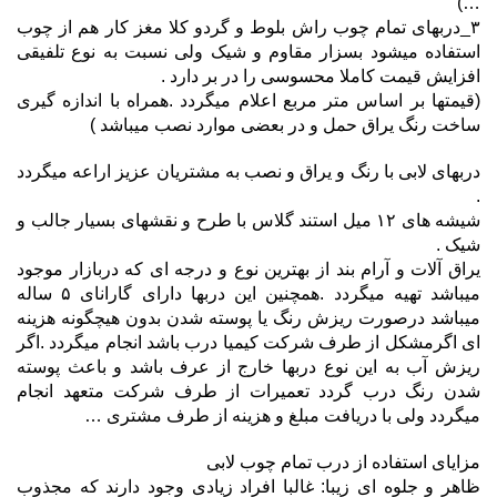
…)
۳_دربهای تمام چوب راش بلوط و گردو کلا مغز کار هم از چوب
استفاده میشود بسزار مقاوم و شیک ولی نسبت به نوع تلفیقی
افزایش قیمت کاملا محسوسی را در بر دارد ‌.
(قیمتها بر اساس متر مربع اعلام میگردد .همراه با اندازه گیری
ساخت رنگ یراق حمل و در بعضی موارد نصب میباشد )
دربهای لابی با رنگ و یراق و نصب به مشتریان عزیز اراعه میگردد
.
شیشه های ۱۲ میل استند گلاس با طرح و نقشهای بسیار جالب و
شیک .
یراق آلات و آرام بند از بهترین نوع و درجه ای که دربازار موجود
میباشد تهیه میگردد .همچنین این دربها دارای گارانای ۵ ساله
میباشد درصورت ریزش رنگ یا پوسته شدن بدون هیچگونه هزینه
ای اگرمشکل از طرف شرکت کیمیا درب باشد انجام میگردد .اگر
ریزش آب به این نوع دربها خارج از عرف باشد و باعث پوسته
شدن رنگ درب گردد تعمیرات از طرف شرکت متعهد انجام
میگردد ولی با دریافت مبلغ و هزینه از طرف مشتری …
مزایای استفاده از درب تمام چوب لابی
ظاهر و جلوه ای زیبا: غالبا افراد زیادی وجود دارند که مجذوب