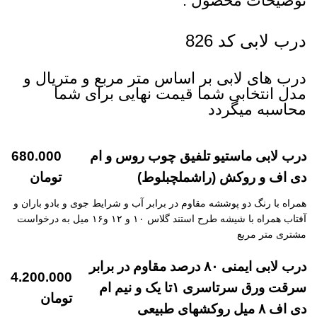
توضیحات محصول :
درب لابی کد 826
درب های لابی بر اساس متر مربع و متریال و
مدل انتخابی شما قیمت نهایی برای شما
محاسبه میگردد
درب لابی ماستیو تلفیق چوب روس و ام
680.000
دی اف و روکش (راشملچبلوط)
تومان
همراه با رنگ دو پوششه مقاوم در برابر آب و شرایط جوی و بادو باران و
آفتاب همراه با شیشه طرح استند گلاس ۱۰ و ۱۲ و۱۶ میل به درخواست
مشتری متر مربع
درب لابی ایمنی ۸۰ درصد مقاوم در برابر
4.200.000
سرقت ورق سرتاسری ۱تا یک و نیم ام
تومان
دی اف ۸ میل روکشهای طبیعی