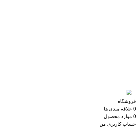
درب روکش فلز
درب چرمی
درباره ما:
شرکت چوب صنعت کیمیا پس از 18 سال تجربه موفق در زمینه
واردات و فروش درب های ضد سرقت از ترکیه و چین ارائه
خدمات قوی پس از فروش مفتخر به کسب رضایتمندی عموم
09305856839
مشتریان خویش می باشد.
@ تمام حقوق این سایت متعلق به سایت کیمیا درب می باشد.
فروشگاه
0
علاقه مندی ها
0
موارد
محصول
حساب کاربری من