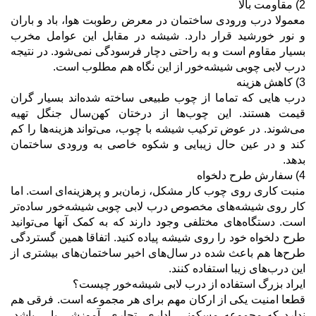
2) مقاومت بالا
معمولا درب ورودی ساختمان در معرض رطوبت هوا، باد و باران
و نور خورشید قرار دارد. شیشه در مقابل این عوامل مخرب
بسیار مقاوم است و به راحتی دچار فرسودگی نمی‌شود. در نتیجه
درب لابی چوبی شیشه‌خور از این نگاه هم مطلوب است.
3) کاهش هزینه
درب هایی که تماما از چوب طبیعی ساخته شده‌اند بسیار گران
قیمت هستند. این چوب‌ها از درختان کهن‌سال جنگل تهیه
می‌شوند. در عوض ترکیب شیشه با چوب، می‌تواند هزینه‌ها را کم
کند و در عین حال زیبایی و شکوه خاصی به ورودی ساختمان
بدهد.
4) سفارش طرح دلخواه
منبت کاری روی چوب کار مشکل، زمان‌بر و پر‌هزینه‌ای است. اما
کار روی شیشه‌های مخصوص درب لابی چوبی شیشه‌خور ساده‎‌تر
است. دستگاه‌های مختلفی وجود دارند که به کمک آنها می‌توانید
طرح دلخواه خود را روی شیشه پیاده کنید. اتفاقا همین گستردگی
طرح‌ها هم باعث شده در سال‌های اخیر ساختمان‌های بیشتری از
این درب‌های زیبا استفاده کنند.
ایراد بزرگ استفاده از درب لابی شیشه‌خور چیست؟
قطعا امنیت یکی از ارکان مهم برای هر مجموعه است. فرقی هم
ندارد که مجموعه مسکونی، اداری، تجاری، آموزشی یا… باشد‌.