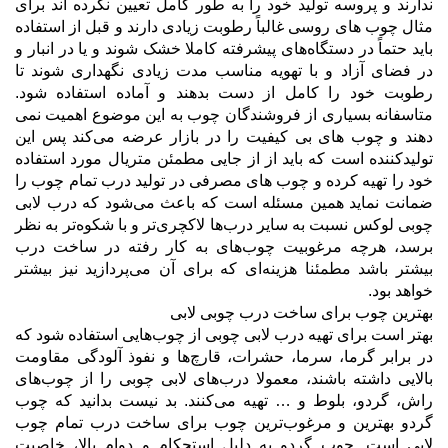
ندارند و پروسه تولید خود را به طور کامل تعیین نکرده اند برای
مثال چوب های روسی غالباً رطوبت زیادی دارند و قبل از استفاده
باید حتماً در دستگاه‌های پیشرفته کاملا خشک شوند و یا در انبار و
در فضای آزاد و با تهویه مناسب مدت زیادی نگهداری شوند تا
رطوبت خود را کامل از دست بدهند و آماده استفاده شود.
متاسفانه بسیاری از فروشندگان چوب به این موضوع اهمیت نمی
دهند و چوب های بی کیفیت را در بازار عرضه می‌کند پس این
تولیدکننده است که باید از از جایی مطمئن متریال مورد استفاده
خود را تهیه کرده و چوب های مصرفی در تولید درب تمام چوب را
ضمانت نماید همین مسئله است که باعث می‌شود که درب لابی
چوبی لوکس نسبت به سایر درب‌ها لاکچری‌تر و با شکوه‌تر به نظر
برسد، هرچه مرغوبیت چوب‌های به کار رفته در ساخت درب
بیشتر باشد مطمئنا هزینه‌ای که برای آن می‌پردازید نیز بیشتر
خواهد بود.
بهترین چوب برای ساخت درب چوبی لابی
بهتر است برای تهیه درب لابی چوبی از چوب‌هایی استفاده شود که
در برابر گرما، سرما، حشرات، قارچ‌ها و نفوذ آلودگی مقاومت
بالایی داشته باشند، معمولا درب‌های لابی چوبی را از چوب‌های
راش، گردو، بلوط و … تهیه می‌کنند. بد نیست بدانید که چوب
گردو بهترین و مرغوب‌ترین چوب برای ساخت درب تمام چوب
لابی است. چوب گردو به دلیل استحکام و دوام بالا، خاصیت