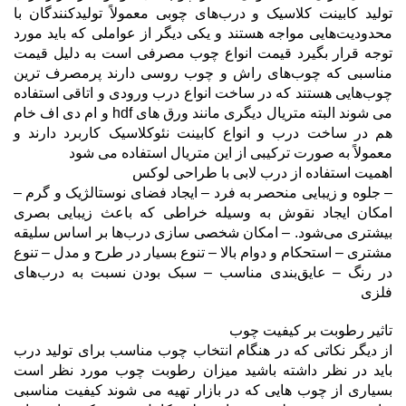
تولید کابینت کلاسیک و درب‌های چوبی معمولاً تولیدکنندگان با
محدودیت‌هایی مواجه هستند و یکی دیگر از عواملی که باید مورد
توجه قرار بگیرد قیمت انواع چوب مصرفی است به دلیل قیمت
مناسبی که چوب‌های راش و چوب روسی دارند پرمصرف ترین
چوب‌هایی هستند که در ساخت انواع درب ورودی و اتاقی استفاده
می شوند البته متریال دیگری مانند ورق های hdf و ام دی اف خام
هم در ساخت درب و انواع کابینت نئوکلاسیک کاربرد دارند و
معمولاً به صورت ترکیبی از این متریال استفاده می شود
اهمیت استفاده از درب لابی با طراحی لوکس
– جلوه و زیبایی منحصر به فرد – ایجاد فضای نوستالژیک و گرم –
امکان ایجاد نقوش به وسیله خراطی که باعث زیبایی بصری
بیشتری می‌شود. – امکان شخصی سازی درب‌ها بر اساس سلیقه
مشتری – استحکام و دوام بالا – تنوع بسیار در طرح و مدل – تنوع
در رنگ – عایق‌بندی مناسب – سبک بودن نسبت به درب‌های
فلزی
تاثیر رطوبت بر کیفیت چوب
از دیگر نکاتی که در هنگام انتخاب چوب مناسب برای تولید درب
باید در نظر داشته باشید میزان رطوبت چوب مورد نظر است
بسیاری از چوب هایی که در بازار تهیه می شوند کیفیت مناسبی