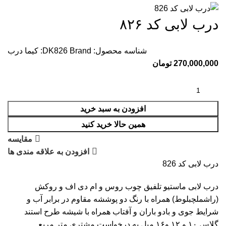
درب لابی کد ۸۲۶
شناسه محصول:
Brand:
DK826
کیما درب
270,000,000
تومان
افزودن به سبد خرید
همین حالا خرید کنید
مقایسه
افزودن به علاقه مندی ها
درب لابی کد 826
درب لابی ماستیو تلفیق چوب روس و ام دی اف و روکش
(راشملچبلوط) همراه با رنگ دو پوششه مقاوم در برابر آب و
شرایط جوی و بادو باران و آفتاب همراه با شیشه طرح استند
گلاس ۱۰ و ۱۲ و۱۶ میل به درخواست مشتری متر مربع