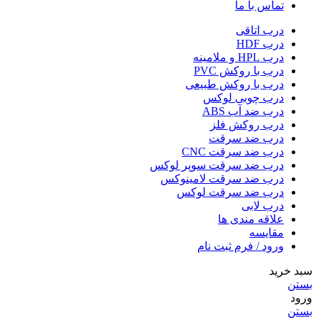
تماس با ما
درب اتاقی
درب HDF
درب HPL و ملامینه
درب با روکش PVC
درب با روکش طبیعی
درب چوبی لوکس
درب ضد آب ABS
درب روکش فلز
درب ضد سرقت
درب ضد سرقت CNC
درب ضد سرقت سوپر لوکس
درب ضد سرقت لامینوکس
درب ضد سرقت لوکس
درب لابی
علاقه مندی ها
مقایسه
ورود / فرم ثبت نام
سبد خرید
بستن
ورود
بستن