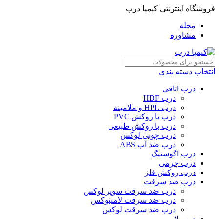
فروشگاه اینترنتی کیمیا درب
مجله
مشاوره
انتخاب دسته بندی
درب اتاقی
درب HDF
درب HPL و ملامینه
درب با روکش PVC
درب با روکش طبیعی
درب چوبی لوکس
درب ضد آب ABS
درب اگوستیگ
درب چرمی
درب روکش فلز
درب ضد سرقت
درب ضد سرقت سوپر لوکس
درب ضد سرقت لامینوکس
درب ضد سرقت لوکس
درب لابی