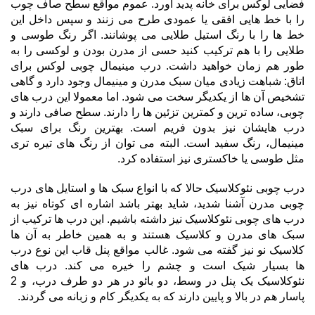
فضایی لوکس برای خانه پدید آورد. عموم مواقع سطح صاف چوب
را با خط هایی افقی یا عمودی طرح می زنند و سپس داخل این
خط ها را با رنگ استیل طلایی می پوشانند. اگر رنگ طوسی و
طلایی را با هم ترکیب کنید حسی از مدرن بودن و لوکسی را به
طور هم زمان خواهید داشت. درب مینیمال چوبی لوکس برای
اتاق: شباهت زیادی میان سبک مدرن و مینیمال وجود دارد و گاهی
تشخیص آن ها از یکدیگر سخت می شود. اما معمولا این درب های
چوبی، ساده ترین و کمترین تزئین ها را دارند. سطح صافی دارند و
درب هایشان نیز بدون فریم است. بهترین رنگ برای سبک
مینیمال، رنگ سفید است. البته می توان از رنگ های تیره تری
مثل طوسی یا خاکستری نیز استفاده کرد.
درب چوبی نئوکلاسیک حالا که با انواع سبک ها و استایل های درب
چوبی مدرن آشنا شدید، شاید بهتر باشد اشاره ای کوتاه نیز به
درب های چوبی نئوکلاسیک نیز داشته باشیم. این درب ها ترکیب از
سبک های مدرن و کلاسیک هستند و به همین خاطر به آن ها
کلاسیک نو نیز گفته می شود. غالب مواقع پنل قاب این نوع درب
ها بسیار شیک است و چشم را خیره می کند. درب های
نئوکلاسیک یک پنل در وسط، دو بائو در هر دو طرف درب، و 2
پاسار هم در بالا و پایین دارند که به یکدیگر کام و زبانه می گردند.