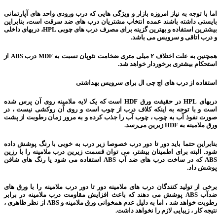
اما با توجه به نیاز امروزه بازار و ویژگی هایی که درب ورودی واحد های آپارتمانی
بایستی داشته باشند عمده انتخاب مشتریان درب های ضد سرقت است، بنابراین
بیشترین استفاده و بهترین گزینه برای مصرف درب های چوبی HPL، دربهای داخلی
و درب اتاقی و سرویس می باشد.
همچنین به علت اختلاف ۲ میلی متری ضخامت نئوپان نسبت به MDF درب ABS از
استحکام بیشتری برخوردار خواهد شد.
استفاده از درب های اچ چی ال برای سرویس بهداشتی
دربهای HPL در حقیقت ورق HDF است که یک لایه ملامینه روی آن پرس شده
است و با توجه به اینکه کلاف درب از چوب است و روی آن روکشی نیست ، در
صورت نفوذ آب به چوب ، چوب آب را جذب کرده و به مرور زمان رطوبت از پشت
ورق ملامینه به HDF زیرین می‌رسد.
بنابراین حتما باید دور تا دور درب خصوصا زیر درب به خوبی با رنگ پوشش داده
شود. البته برای اطمینان بیشتر، می توان قسمت زیرین درب ملامینه را با رزین
ABS که در ساخت درب های ضد آب ABS استفاده می شود یا رنگ های شافن
پوشش داد.
برخی از تولید کنندگان درب های ملامینه دور تا دور درب ملامینه را با ورق های
ضدآب ABS پوشش می دهند که باعث افزایش مقاومت درب ملامینه در برابر
رطوبت خواهد شد ، اما به دلیل عدم همخوانی ورق ملامینه و ABS از نظر ظاهری ،
نتیجه کار ، زیبایی لازم را نخواهد داشت.