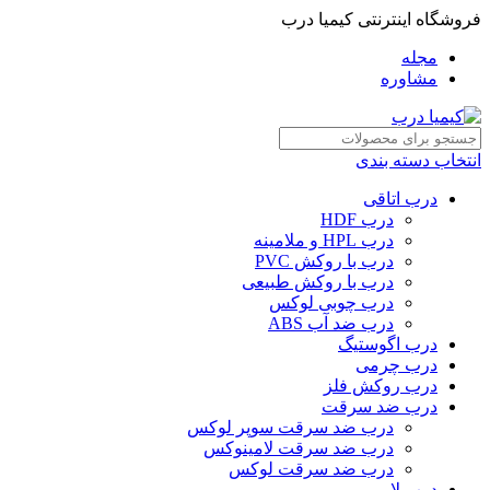
فروشگاه اینترنتی کیمیا درب
مجله
مشاوره
انتخاب دسته بندی
درب اتاقی
درب HDF
درب HPL و ملامینه
درب با روکش PVC
درب با روکش طبیعی
درب چوبی لوکس
درب ضد آب ABS
درب اگوستیگ
درب چرمی
درب روکش فلز
درب ضد سرقت
درب ضد سرقت سوپر لوکس
درب ضد سرقت لامینوکس
درب ضد سرقت لوکس
درب لابی