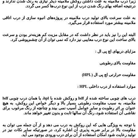
زیرا درب ملامینه به علت داشتن روکش ملامینه دیگر نیازی به رنگ شدن ندارند و
درنتیجه اضافه بهای رنگ شدن درب از این نوع درب‌ها کسر می گردد.
به علت سرعت بالای تولید درب ملامینه در پروژه‌های انبوه سازی از درب اتاقی
ملامینه بیشتر مورد استفاده قرار می‌گیرد.
البته این را نیز باید در نظر داشت که در مقابل مزیت کم هزینه‌تر بودن و سرعت
بالای ساخت این نوع درب معایبی نیز دارد که نمی توان از آن چشم‌پوشی کرد.
مزایای دربهای اچ پی ال :
مقاومت بالای رطوبتی
مقاومت حرارتی اچ پی ال (HPL)
موارد استفاده از درب داخلی HPL :
درب های چوبی ساخته شده از hdf و روکش شده با hpl، یا همان درب چوبی hdf
ملامینه، به سبب مقاومت رطوبتی بسیار بالا و دیگر خواص این روکش، به هیچ
عنوان بر اثر رطوبت و سایر عوامل آسیب نمی بیند و چنانچه از رنگ مرغوب برای
نقاشی آن استفاده شود، رنگ آن سالها ثابت و بدون تغییر خواهد ماند.
با توجه به ویژگی هایی که این روکش به درب می دهد و از آن جمله می توان به
مقاومت بالا در برابر ضربه پذیری آن اشاره کرد، در صورتیکه سایر نکات نیز در
تولید رعایت شود امکان استفاده از آن برای درب ورودی بوجود می آید.