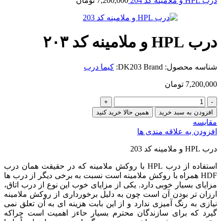
درب HPL و ملامینه کد 204
7,200,000
تومان
درب HPL و ملامینه کد ۲۰۳
شناسه محصول:
Brand:
DK203
کیما درب
7,200,000
تومان
درب
HPL
افزودن به سبد خرید
همین حالا خرید کنید
و
مقایسه
ملامینه
افزودن به علاقه مندی ها
کد
203
درب HPL و ملامینه کد 203
عدد
استفاده از درب HPL با روکش ملامینه که در حقیقت همان درب
HDF همراه با روکش ملامینه است نسبت به برخی دیگر از درب ها
مزایای بسیار خوبی دارد. یکی از مزایای خوب این نوع از درب اتاق،
ارزان تر بودن آن است چون به دلیل برخورداری از روکش ملامینه
نیازی به رنگ آمیزی ندارد و از این بابت هزینه ای به آن تعلق نمی
گیرد که برای سازندگان محترم بسیار حاءز اهمیت است چراکه