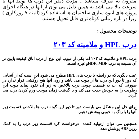
مقرون به صرفه میباشد .. مزیت دیگر این درب ها تولید آنها با
سرعت بالا می باشد به همین دلیل می توان از آنها در هنگام اجرای
پروژه های انبوه سازی ساختمان ها استفاده کرد (البته ۷ روزکاری )
زیرا در بازه زمانی کوتاه تری قابل تحویل هستند.
توضیحات محصول :
درب HPL و ملامینه کد ۲۰۳
درب HPL و ملامینه کد ۲۰۳ اما یکی از عیوب این نوع از درب اتاق کیفیت پایین تر
آن نسبت به درب HDF، MDFو غیره است.
عیب دیگری که در رابطه با درب های HPL مطرح می شود این است که از آنجایی
که دور تا دور این درب ها از چوب می باشد و روی آنها هیج روکشی قرار ندارد در
صورتی که آب به قسمت چوبی درب بالاخص به زیر آن نفوذ نماید چوب این
رطوبت را به خودش جذب می کند و با گذشت زمان موجب ورم کردن درب می
گردد.
برای حل این مشکل می بایست دور تا دور این گونه درب ها بالاخص قسمت زیر
آنها را با رنگ به خوبی پوشش دهیم.
همچنین می توان ازتولید کننده درخواست کرد قسمت زیر درب را به کمک
رزینABS پوشش دهد.