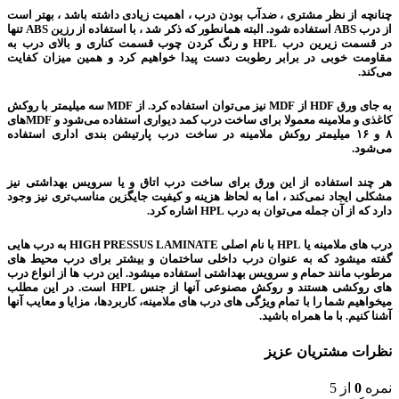
چنانچه از نظر مشتری ، ضدآب بودن درب ، اهمیت زیادی داشته باشد ، بهتر است
از درب ABS استفاده شود. البته همانطور که ذکر شد ، با استفاده از رزین ABS تنها
در قسمت زیرین درب HPL و رنگ کردن چوب قسمت کناری و بالای درب به
مقاومت خوبی در برابر رطوبت دست پیدا خواهیم کرد و همین میزان کفایت
می‌کند.
به جای ورق HDF از MDF نیز می‌توان استفاده کرد. از MDF سه میلیمتر با روکش
کاغذی و ملامینه معمولا برای ساخت درب کمد دیواری استفاده می‌شود و MDFهای
۸ و ۱۶ میلیمتر روکش ملامینه در ساخت درب پارتیشن بندی اداری استفاده
می‌شود.
هر چند استفاده از این ورق برای ساخت درب اتاق و یا سرویس بهداشتی نیز
مشکلی ایجاد نمی‌کند ، اما به لحاظ هزینه و کیفیت جایگزین مناسب‌تری نیز وجود
دارد که از آن جمله می‌توان به درب HPL اشاره کرد.
درب های ملامینه یا HPL با نام اصلی HIGH PRESSUS LAMINATE به درب هایی
گفته میشود که به عنوان درب داخلی ساختمان و بیشتر برای درب محیط های
مرطوب مانند حمام و سرویس بهداشتی استفاده میشود. این درب ها از انواع درب
های روکشی هستند و روکش مصنوعی آنها از جنس HPL است. در این مطلب
میخواهیم شما را با تمام ویژگی های درب های ملامینه، کاربردها، مزایا و معایب آنها
آشنا کنیم. با ما همراه باشید.
نظرات مشتریان عزیز
نمره
0
از 5