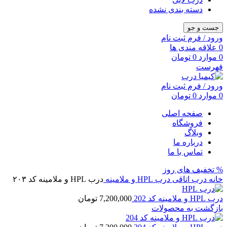
دسته بندی نشده
جست و جو
ورود / فرم ثبت نام
0
علاقه مندی ها
0
موارد
0
تومان
فهرست
ورود / فرم ثبت نام
0
موارد
0
تومان
صفحه اصلی
فروشگاه
وبلاگ
درباره ما
تماس با ما
% تخفیف های روز
خانه
درب اتاقی
درب HPL و ملامینه
درب HPL و ملامینه کد ۲۰۳
درب HPL و ملامینه کد 202
7,200,000
تومان
بازگشت به محصولات