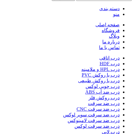
دسته بندی
منو
صفحه اصلی
فروشگاه
وبلاگ
درباره ما
تماس با ما
درب اتاقی
درب HDF
درب HPL و ملامینه
درب با روکش PVC
درب با روکش طبیعی
درب چوبی لوکس
درب ضد آب ABS
درب روکش فلز
درب ضد سرقت
درب ضد سرقت CNC
درب ضد سرقت سوپر لوکس
درب ضد سرقت لامینوکس
درب ضد سرقت لوکس
درب لابی