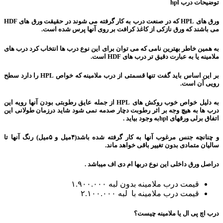
توضیحات درب hpl
ورق های HPL که در صنعت درب به کار گرفته می شوند در حقیقت ورق های HDF
می باشند که ورق نازکی از کاغذ کرافت بر روی آنها پرس شده است.
به همین خاطر بهترین نامی که می توان برای این نوع درب ها انتخاب کرد درب های
ملامینه یا به عبارت دقیق تر درب های HDF است.
بر این اساس باید گفت تنها قسمتی از درب ملامینه که خواص HPL را دارد سطح
رویی آن است.
به دلیل خواص خوب روکش های HPL از جمله عایق رطوبتی بودن آنها رویه این
درب ها به هیچ وجه بر اثر رطوبت دچار صدمه نمی شود شاید درزمان طولانی این
اتفاق برلی ورقهای hplبه وجود بیاید .
و چنانچه جنس مرغوب آنها به کار گرفته شده باشد(۴میل و ۵میل) رنگ آنها تا
سالیان متمادی بدون تغییر باقی خواهد ماند.
دراصل ورق داخلی این نوع دربها ام دی اف میباشد .
قیمت درب ملامینه بدون لبه ۱.۹۰۰.۰۰۰
قیمت درب ملامینه با لبه ۲.۱۰۰.۰۰۰
درب اچ پی ال یا ملامینه چیست؟