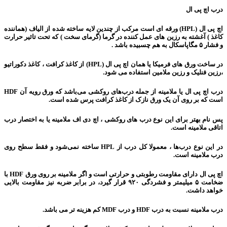
درب اچ پی ال
اچ پی ال (HPL) ورقه ای است مرکب از چندین لایه ساخته شده از الیاف (هماننده
کاغذ ) آغشته به رزین های عمل کننده در گرما (گرمای سخت ) که تحت تاثیر حرارت
و فشار ۵ مگاپاسکال به هم چسبیده باشد .
در ساخت ورق های فرمیکا یا همان اچ پی ال (HPL) از کاغذ کرافت ، کاغذ دکوراتیو
،رزین فنلیک و رزین ملامین استفاده می شود.
درب اچ پی ال یا ملامینه از جمله درب‌های روکشی می‌باشد که ورق رویه آن HDF
است که بر روی آن یک ورق نازک از کاغذ کرافت پرس شده است.
پس نام بهتر برای این نوع درب های روکشی ، اچ دی اف ملامینه یا به اختصار درب
اتاقی ملامینه است.
در این نوع درب‌ها ، معمولا کل درب از HPL ساخته نمی‌شود و فقط سطح روی
درب ملامینه است.
اچ پی ال دارای مقاومت رطوبتی و حرارتی است و اگر ملامینه بر روی ورق HDF با
ضخامت ۵ میلیمتر و فشردگی ۹۲۰ قرار گیرد، در برابر ضربه نیز مقاومت بالایی
خواهد داشت.
درب ملامینه نسبت به درب HDF و درب MDF کم هزینه تر می باشد.