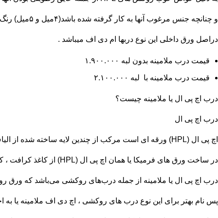
و چنانچه جنس مرغوب آنها به کار گرفته شده باشد(۴میل و ۵میل) رنگ آنها تا سالیان متمادی بدون تغییر باقی خواهد ماند.
دراصل ورق داخلی این نوع دربها ام دی اف میباشد .
قیمت درب ملامینه بدون لبه ۱.۹۰۰.۰۰۰
قیمت درب ملامینه با لبه ۲.۱۰۰.۰۰۰
درب اچ پی ال یا ملامینه چیست؟
درب اچ پی ال
اچ پی ال (HPL) ورقه ای است مرکب از چندین لایه ساخته شده از الیاف (هماننده کاغذ ) آغشته به رزین های عمل کننده در گرما (گرمای سخت ) که تحت تاثیر حرارت و فشار ۵ مگاپاسکال به هم چسبیده باشد .
در ساخت ورق های فرمیکا یا همان اچ پی ال (HPL) از کاغذ کرافت ، کاغذ دکوراتیو ،رزین فنلیک و رزین ملامین استفاده می شود.
درب اچ پی ال یا ملامینه از جمله درب‌های روکشی می‌باشد که ورق رویه آن HDF است که بر روی آن یک ورق نازک از کاغذ کرافت پر
پس نام بهتر برای این نوع درب های روکشی ، اچ دی اف ملامینه یا به ا