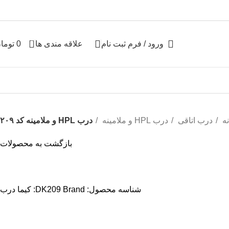
0
ورود / فرم ثبت نام
علاقه مندی ها
0
توما
% تخفیف های روز
نه
درب اتاقی
درب HPL و ملامینه
درب HPL و ملامینه کد ۲۰۹
بازگشت به محصولات
شناسه محصول:
Brand:
DK209
کیما درب