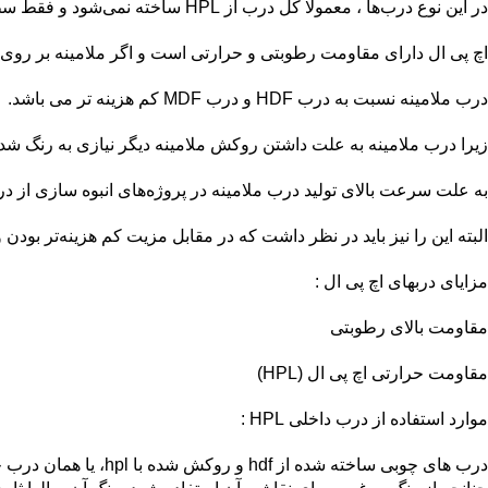
در این نوع درب‌ها ، معمولا کل درب از HPL ساخته نمی‌شود و فقط سطح روی درب ملامینه است.
اچ پی ال دارای مقاومت رطوبتی و حرارتی است و اگر ملامینه بر روی ورق HDF با ضخامت ۵ میلیمتر و فشردگی ۹۲۰ قرار گیرد، در برابر ضربه نیز مقاومت بالایی 
درب ملامینه نسبت به درب HDF و درب MDF کم هزینه تر می باشد.
زیرا درب ملامینه به علت داشتن روکش ملامینه دیگر نیازی به رنگ شدن
به علت سرعت بالای تولید درب ملامینه در پروژه‌های انبوه سازی از درب
البته این را نیز باید در نظر داشت که در مقابل مزیت کم هزینه‌تر بو
مزایای دربهای اچ پی ال :
مقاومت بالای رطوبتی
مقاومت حرارتی اچ پی ال (HPL)
موارد استفاده از درب داخلی HPL :