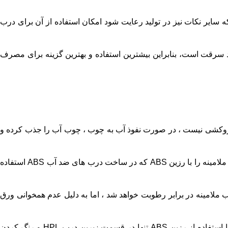
ه سایر نکات نیز در تولید رعایت شود امکان استفاده از آن برای درب
ضد سرقت است، بنابراین بیشترین استفاده و بهترین گزینه برای مصرف
ست و روی آن روکشی نیست ، در صورت نفوذ آب به چوب ، چوب آب را جذب کرده و
بنابراین حتما باید دور تا دور درب خصوصا زیر درب به خوبی با رنگ پوشش داده شود. البته برای اطمینان بیشتر، می توان قسمت زیرین درب ملامینه را با رزین ABS که در ساخت درب های ضد آب ABS استفاده
ضدآب ABS پوشش می دهند که باعث افزایش مقاومت درب ملامینه در برابر رطوبت خواهد شد ، اما به دلیل عدم همخوانی ورق
چنانچه از نظر مشتری ، ضدآب بودن درب ، اهمیت زیادی داشته باشد ، بهتر است از درب ABS استفاده شود. البته همانطور که ذکر شد ، با استفاده از رزین ABS تنها در قسمت زیرین درب HPL و رنگ کردن