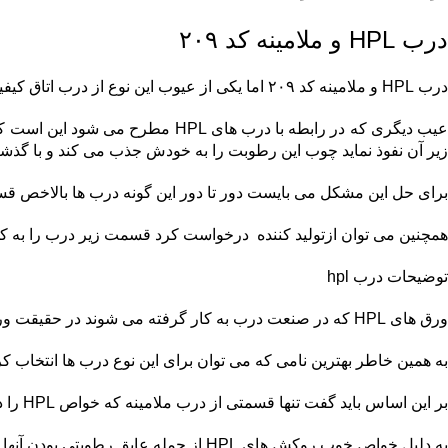
درب HPL و ملامینه کد ۲۰۹
درب HPL و ملامینه کد ۲۰۹ اما یکی از عیوب این نوع از درب اتاق کیفیت پایین تر آن نسبت به درب HDF، MDFو غیره است.
عیب دیگری که در رابطه با درب ه
زیر آن نفوذ نماید چوب این رطوبت را به خودش جذب می کند و با گ
برای حل این مشکل می بایست دور تا دور این گونه درب ها بالاخص قسم
همچنین می توان ازتولید کننده درخواست کرد قسمت زیر درب را به کمک رزینABS 
توضیحات درب hpl
ورق های HPL که در صنعت درب به کار گرفته می شوند در حقیقت ورق های HDF می باشند که ورق نازکی از کاغذ کرافت بر روی آنها پرس شده است.
به همین خاطر بهترین نامی که می توان برای این نوع درب ها انتخاب کرد در
بر این اساس باید گفت تنها قسمتی از درب ملامینه که خواص HPL را دارد سطح رویی آن است.
به دلیل خواص خوب روکش های HPL از جمله عایق رطوبتی بودن آنها رویه این درب ها به هیچ وجه بر اثر رطوبت دچار صدمه نمی شود شاید درزمان طولانی این اتفاق برلی ورقهای hplبه وجود بیاید .