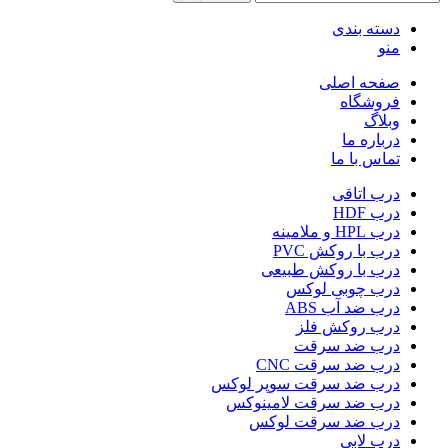
دسته بندی
منو
صفحه اصلی
فروشگاه
وبلاگ
درباره ما
تماس با ما
درب اتاقی
درب HDF
درب HPL و ملامینه
درب با روکش PVC
درب با روکش طبیعی
درب چوبی لوکس
درب ضد آب ABS
درب روکش فلز
درب ضد سرقت
درب ضد سرقت CNC
درب ضد سرقت سوپر لوکس
درب ضد سرقت لامینوکس
درب ضد سرقت لوکس
درب لابی