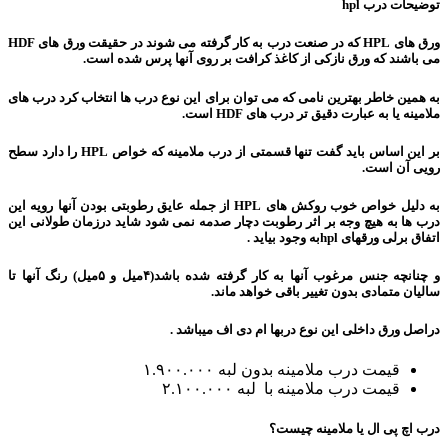
توضیحات درب hpl
ورق های HPL که در صنعت درب به کار گرفته می شوند در حقیقت ورق های HDF
می باشند که ورق نازکی از کاغذ کرافت بر روی آنها پرس شده است.
به همین خاطر بهترین نامی که می توان برای این نوع درب ها انتخاب کرد درب های
ملامینه یا به عبارت دقیق تر درب های HDF است.
بر این اساس باید گفت تنها قسمتی از درب ملامینه که خواص HPL را دارد سطح
رویی آن است.
به دلیل خواص خوب روکش های HPL از جمله عایق رطوبتی بودن آنها رویه این
درب ها به هیچ وجه بر اثر رطوبت دچار صدمه نمی شود شاید درزمان طولانی این
اتفاق برلی ورقهای hplبه وجود بیاید .
و چنانچه جنس مرغوب آنها به کار گرفته شده باشد(۴میل و ۵میل) رنگ آنها تا
سالیان متمادی بدون تغییر باقی خواهد ماند.
دراصل ورق داخلی این نوع دربها ام دی اف میباشد .
قیمت درب ملامینه بدون لبه ۱.۹۰۰.۰۰۰
قیمت درب ملامینه با لبه ۲.۱۰۰.۰۰۰
درب اچ پی ال یا ملامینه چیست؟