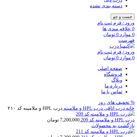
دسته بندی نشده
جست و جو
ورود / فرم ثبت نام
0
علاقه مندی ها
0
موارد
0
تومان
فهرست
ورود / فرم ثبت نام
0
موارد
0
تومان
صفحه اصلی
فروشگاه
وبلاگ
درباره ما
تماس با ما
% تخفیف های روز
خانه
درب اتاقی
درب HPL و ملامینه
درب HPL و ملامینه کد ۲۱۰
درب HPL و ملامینه کد 209
7,200,000
تومان
بازگشت به محصولات