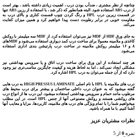
چنانچه از نظر مشتری ، ضدآب بودن درب ، اهمیت زیادی داشته باشد ، بهتر است
از درب ABS استفاده شود. البته همانطور که ذکر شد ، با استفاده از رزین ABS تنها
در قسمت زیرین درب HPL و رنگ کردن چوب قسمت کناری و بالای درب به
مقاومت خوبی در برابر رطوبت دست پیدا خواهیم کرد و همین میزان کفایت
می‌کند.
به جای ورق HDF از MDF نیز می‌توان استفاده کرد. از MDF سه میلیمتر با روکش
کاغذی و ملامینه معمولا برای ساخت درب کمد دیواری استفاده می‌شود و MDFهای
۸ و ۱۶ میلیمتر روکش ملامینه در ساخت درب پارتیشن بندی اداری استفاده
می‌شود.
هر چند استفاده از این ورق برای ساخت درب اتاق و یا سرویس بهداشتی نیز
مشکلی ایجاد نمی‌کند ، اما به لحاظ هزینه و کیفیت جایگزین مناسب‌تری نیز وجود
دارد که از آن جمله می‌توان به درب HPL اشاره کرد.
درب های ملامینه یا HPL با نام اصلی HIGH PRESSUS LAMINATE به درب هایی
گفته میشود که به عنوان درب داخلی ساختمان و بیشتر برای درب محیط های
مرطوب مانند حمام و سرویس بهداشتی استفاده میشود. این درب ها از انواع درب
های روکشی هستند و روکش مصنوعی آنها از جنس HPL است. در این مطلب
میخواهیم شما را با تمام ویژگی های درب های ملامینه، کاربردها، مزایا و معایب آنها
آشنا کنیم. با ما همراه باشید.
نظرات مشتریان عزیز
نمره
0
از 5