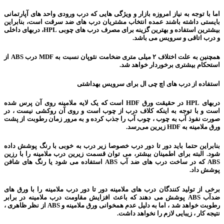
اما با توجه به نیاز امروزه بازار و ویژگی هایی که درب ورودی واحد های آپارتمانی
بایستی داشته باشند عمده انتخاب مشتریان درب های ضد سرقت است، بنابراین
بیشترین استفاده و بهترین گزینه برای مصرف درب های چوبی HPL، دربهای داخلی
و درب اتاقی و سرویس می باشد.
همچنین به علت اختلاف ۲ میلی متری ضخامت نئوپان نسبت به MDF درب ABS از
استحکام بیشتری برخوردار خواهد شد.
استفاده از درب های اچ چی ال برای سرویس بهداشتی
دربهای HPL در حقیقت ورق HDF است که یک لایه ملامینه روی آن پرس شده
است و با توجه به اینکه کلاف درب از چوب است و روی آن روکشی نیست ، در
صورت نفوذ آب به چوب ، چوب آب را جذب کرده و به مرور زمان رطوبت از پشت
ورق ملامینه به HDF زیرین می‌رسد.
بنابراین حتما باید دور تا دور درب خصوصا زیر درب به خوبی با رنگ پوشش داده
شود. البته برای اطمینان بیشتر، می توان قسمت زیرین درب ملامینه را با رزین
ABS که در ساخت درب های ضد آب ABS استفاده می شود یا رنگ های شافن
پوشش داد.
برخی از تولید کنندگان درب های ملامینه دور تا دور درب ملامینه را با ورق های
ضدآب ABS پوشش می دهند که باعث افزایش مقاومت درب ملامینه در برابر
رطوبت خواهد شد ، اما به دلیل عدم همخوانی ورق ملامینه و ABS از نظر ظاهری ،
نتیجه کار ، زیبایی لازم را نخواهد داشت.