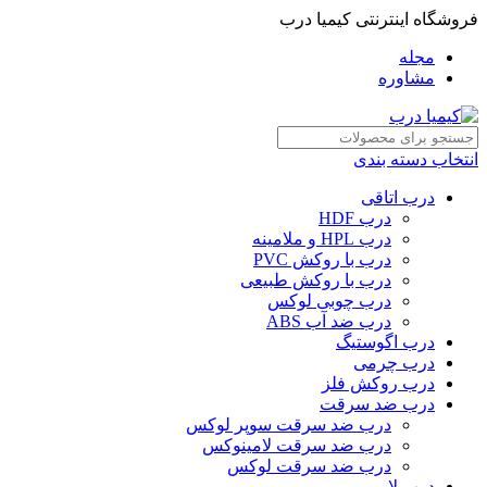
فروشگاه اینترنتی کیمیا درب
مجله
مشاوره
انتخاب دسته بندی
درب اتاقی
درب HDF
درب HPL و ملامینه
درب با روکش PVC
درب با روکش طبیعی
درب چوبی لوکس
درب ضد آب ABS
درب اگوستیگ
درب چرمی
درب روکش فلز
درب ضد سرقت
درب ضد سرقت سوپر لوکس
درب ضد سرقت لامینوکس
درب ضد سرقت لوکس
درب لابی