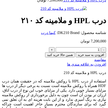
درب HPL و ملامینه کد 211
7,200,000
تومان
درب HPL و ملامینه کد ۲۱۰
شناسه محصول:
Brand:
DK210
کیما درب
7,200,000
تومان
درب
HPL
افزودن به سبد خرید
همین حالا خرید کنید
و
مقایسه
ملامینه
افزودن به علاقه مندی ها
کد
210
درب HPL و ملامینه کد 210
عدد
استفاده از درب HPL با روکش ملامینه که در حقیقت همان درب
HDF همراه با روکش ملامینه است نسبت به برخی دیگر از درب ها
مزایای بسیار خوبی دارد. یکی از مزایای خوب این نوع از درب اتاق،
ارزان تر بودن آن است چون به دلیل برخورداری از روکش ملامینه
نیازی به رنگ آمیزی ندارد و از این بابت هزینه ای به آن تعلق نمی
گیرد که برای سازندگان محترم بسیار حاءز اهمیت است چراکه