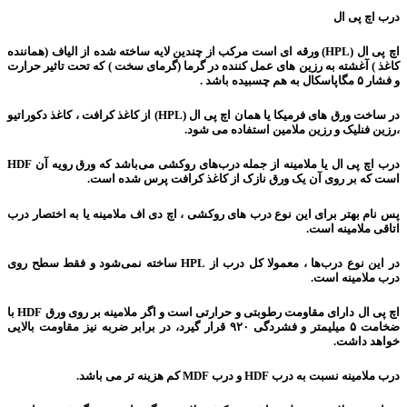
درب اچ پی ال
اچ پی ال (HPL) ورقه ای است مرکب از چندین لایه ساخته شده از الیاف (هماننده
کاغذ ) آغشته به رزین های عمل کننده در گرما (گرمای سخت ) که تحت تاثیر حرارت
و فشار ۵ مگاپاسکال به هم چسبیده باشد .
در ساخت ورق های فرمیکا یا همان اچ پی ال (HPL) از کاغذ کرافت ، کاغذ دکوراتیو
،رزین فنلیک و رزین ملامین استفاده می شود.
درب اچ پی ال یا ملامینه از جمله درب‌های روکشی می‌باشد که ورق رویه آن HDF
است که بر روی آن یک ورق نازک از کاغذ کرافت پرس شده است.
پس نام بهتر برای این نوع درب های روکشی ، اچ دی اف ملامینه یا به اختصار درب
اتاقی ملامینه است.
در این نوع درب‌ها ، معمولا کل درب از HPL ساخته نمی‌شود و فقط سطح روی
درب ملامینه است.
اچ پی ال دارای مقاومت رطوبتی و حرارتی است و اگر ملامینه بر روی ورق HDF با
ضخامت ۵ میلیمتر و فشردگی ۹۲۰ قرار گیرد، در برابر ضربه نیز مقاومت بالایی
خواهد داشت.
درب ملامینه نسبت به درب HDF و درب MDF کم هزینه تر می باشد.