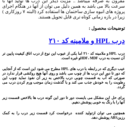
مقرون به صرفه میباشد .. مزیت دیگر این درب ها تولید آنها با
سرعت بالا می باشد به همین دلیل می توان از آنها در هنگام اجرای
پروژه های انبوه سازی ساختمان ها استفاده کرد (البته ۷ روزکاری )
زیرا در بازه زمانی کوتاه تری قابل تحویل هستند.
توضیحات محصول :
درب HPL و ملامینه کد ۲۱۰
درب HPL و ملامینه کد ۲۱۰ اما یکی از عیوب این نوع از درب اتاق کیفیت پایین تر
آن نسبت به درب HDF، MDFو غیره است.
عیب دیگری که در رابطه با درب های HPL مطرح می شود این است که از آنجایی
که دور تا دور این درب ها از چوب می باشد و روی آنها هیج روکشی قرار ندارد در
صورتی که آب به قسمت چوبی درب بالاخص به زیر آن نفوذ نماید چوب این
رطوبت را به خودش جذب می کند و با گذشت زمان موجب ورم کردن درب می
گردد.
برای حل این مشکل می بایست دور تا دور این گونه درب ها بالاخص قسمت زیر
آنها را با رنگ به خوبی پوشش دهیم.
همچنین می توان ازتولید کننده درخواست کرد قسمت زیر درب را به کمک
رزینABS پوشش دهد.