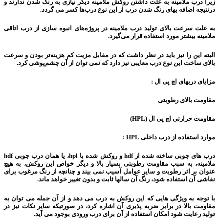
زیرا درب ملامینه به علت داشتن روکش ملامینه دیگر نیازی به رنگ شدن ندارند و
درنتیجه اضافه بهای رنگ شدن درب از این نوع درب‌ها کسر می گردد.
به علت سرعت بالای تولید درب ملامینه در پروژه‌های انبوه سازی از درب اتاقی
ملامینه بیشتر مورد استفاده قرار می‌گیرد.
البته این را نیز باید در نظر داشت که در مقابل مزیت کم هزینه‌تر بودن و سرعت
بالای ساخت این نوع درب معایبی نیز دارد که نمی توان از آن چشم‌پوشی کرد.
مزایای دربهای اچ پی ال :
مقاومت بالای رطوبتی
مقاومت حرارتی اچ پی ال (HPL)
موارد استفاده از درب داخلی HPL :
درب های چوبی ساخته شده از hdf و روکش شده با hpl، یا همان درب چوبی hdf
ملامینه، به سبب مقاومت رطوبتی بسیار بالا و دیگر خواص این روکش، به هیچ
عنوان بر اثر رطوبت و سایر عوامل آسیب نمی بیند و چنانچه از رنگ مرغوب برای
نقاشی آن استفاده شود، رنگ آن سالها ثابت و بدون تغییر خواهد ماند.
با توجه به ویژگی هایی که این روکش به درب می دهد و از آن جمله می توان به
مقاومت بالا در برابر ضربه پذیری آن اشاره کرد، در صورتیکه سایر نکات نیز در
تولید رعایت شود امکان استفاده از آن برای درب ورودی بوجود می آید.